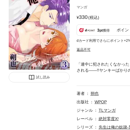
マンガ
330
(税込)
ポイン
3
pt
獲得
dカード利用でさらにポイント+2
返品不可
「連中に犯されたくなかった
される――!!ヤンキーばか
きて、順調だと思っていたの
試し読み
れている現場を目撃してしま
に琉平から卑劣な契約を持ち
著者
朔也
出版社
WPOP
ジャンル
TLマンガ
レーベル
絶対零度X!
シリーズ
先生は俺の奴隷-