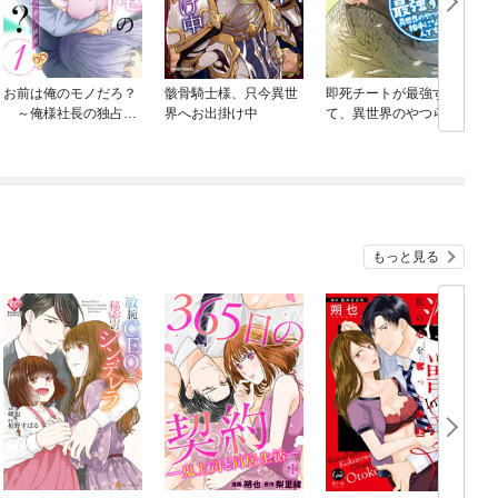
お前は俺のモノだろ？
骸骨騎士様、只今異世
即死チートが最強すぎ
～俺様社長の独占溺
界へお出掛け中
て、異世界のやつらが
愛～【単話】
まるで相手にならない
んですが。
もっと見る