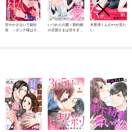
甘やかさないで副社
いつわりの愛～契約婚
木更津くんの××が見た
長 ～ダンナ様はＳＳ
の旦那さまは甘すぎる
い
Ｒ～
～