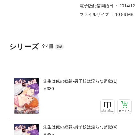
電子版配信開始日
2014/12
ファイルサイズ
10.86 MB
シリーズ
全4冊
完結
先生は俺の奴隷-男子校は淫らな監獄(1)
330
試し読み
カートへ
先生は俺の奴隷-男子校は淫らな監獄(4)
495