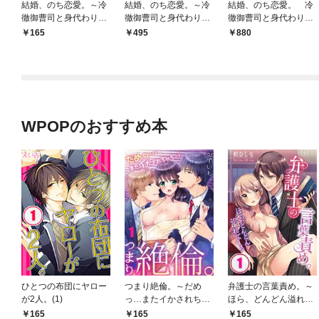
結婚、のち恋愛。～冷
結婚、のち恋愛。～冷
結婚、のち恋愛。 冷
徹御曹司と身代わり結
徹御曹司と身代わり結
徹御曹司と身代わり結
婚～1
婚～【合冊版】1
婚【単行本版】1【電
165
495
880
子書店特典付き】
WPOPのおすすめ本
ひとつの布団にヤロー
つまり絶倫。～だめ
弁護士の言葉責め。～
が2人。(1)
っ…またイかされちゃ
ほら、どんどん溢れて
う…！１
くる１
165
165
165