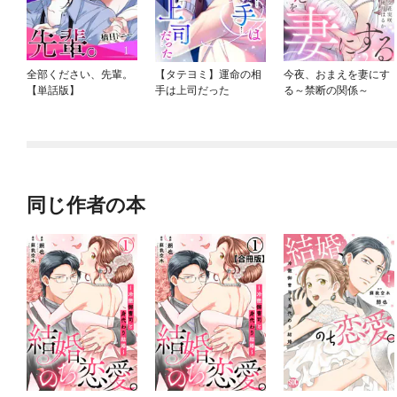
全部ください、先輩。
【タテヨミ】運命の相
今夜、おまえを妻にす
【単話版】
手は上司だった
る～禁断の関係～
同じ作者の本