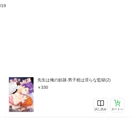
/19
先生は俺の奴隷-男子校は淫らな監獄(2)
330
試し読み
カートへ