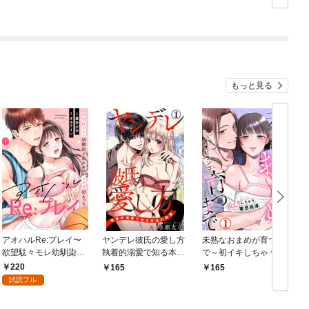
パー付き】
もっと見る
アオハルRe:プレイ〜
ヤンデレ彼氏の愛し方
未熟なおまめが育つま
欲望駄々モレ幼馴染と
執着的溺愛で知る本当
で～初イキしちゃう敏
焦れキュンとろ甘初え
の絶頂 1
感指導～1
220
165
165
っち〜（１）
試読フル