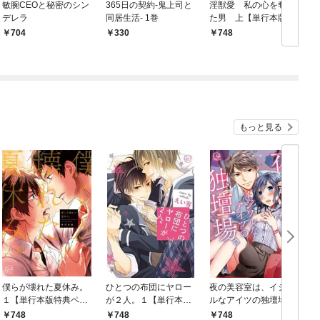
敏腕CEOと秘密のシン
365日の契約-鬼上司と
淫獣愛 私の心を奪っ
デレラ
同居生活- 1巻
た男 上【単行本版】
は
【電子限定ペーパー
704
330
748
付】
もっと見る
僕らが壊れた夏休み。
ひとつの布団にヤロー
夜の美容室は、イジワ
１【単行本版特典ペー
が２人。１【単行本版
ルなアイツの独壇場。
パー付き】
特典ペーパー付き】
１【単行本版特典ペー
748
748
748