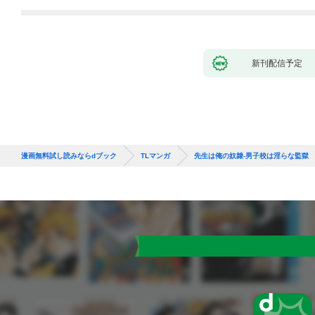
新刊配信予定
漫画無料試し読みならdブック
TLマンガ
先生は俺の奴隷-男子校は淫らな監獄