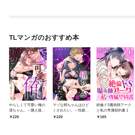
TLマンガのおすすめ本
やらしくて可愛い俺の
マゾな梢ちゃんはひど
絶倫ドS魔術師アーク
凛ちゃん。～隣人後輩
くされたい。～性癖マ
と私の専属契約書 1
くんのイキすぎた執着
ッチした後輩と欲望の
220
220
165
にハメ堕とされる～(1)
ままにセックスしたら
～(1)