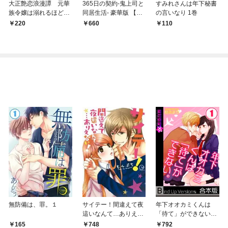
大正艶恋浪漫譚 元華
365日の契約-鬼上司と
すみれさんは年下秘書
族令嬢は溺れるほどの
同居生活- 豪華版 【豪
の言いなり 1巻
愛に満たされる１
華版限定特典付き】 1
220
660
110
巻
無防備は、罪。１
サイテー！間違えて夜
年下オオカミくんは
這いなんて…ありえな
「待て」ができない。
い！【単行本版】１
《合本版》１
165
748
792