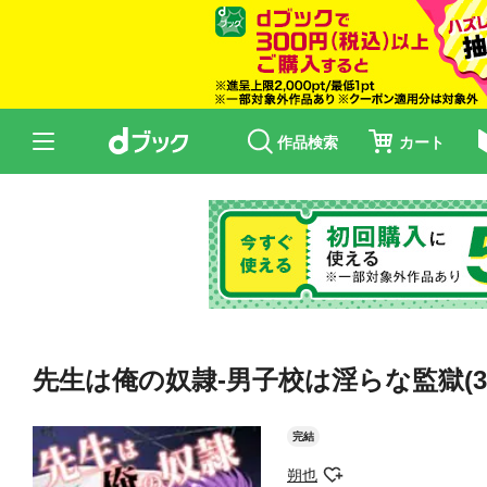
作品検索
カート
先生は俺の奴隷-男子校は淫らな監獄(3
完結
朔也