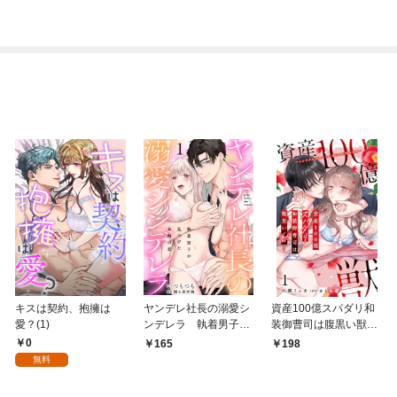
【特典ペーパー付き】
キスは契約、抱擁は
ヤンデレ社長の溺愛シ
資産100億スパダリ和
愛？(1)
ンデレラ 執着男子が
装御曹司は腹黒い獣～
見つけた本物の恋 1
イジワルな指遣いから
0
165
198
感じる圧倒的快感～ 1
無料
【電子書店限定特典付
き】