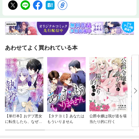
あわせてよく買われている本
【単行本】おデブ悪女
【タテヨミ】あなたは
公爵令嬢は我が道を場
病弱
に転生したら、なぜか
もういりません
当たり的に行く
が、
ラスボス王子様に執着
ぎて
されています
たち
ね！