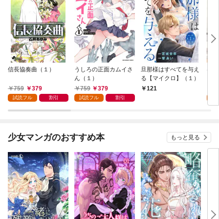
信長協奏曲（１）
うしろの正面カムイさ
旦那様はすべてを与え
はじ
ん（１）
る【マイクロ】（１）
（１
759
379
759
379
7
121
試読フル
割引
試読フル
割引
試
少女マンガのおすすめ本
もっと見る