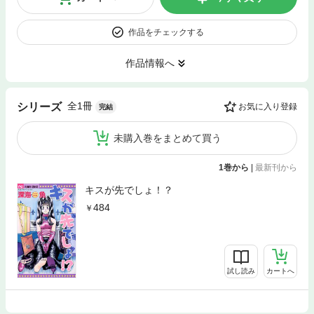
作品をチェックする
作品情報へ
全1冊
シリーズ
お気に入り登録
完結
未購入巻をまとめて買う
1巻から
|
最新刊から
キスが先でしょ！？
484
試し読み
カートへ