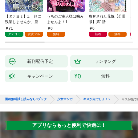
【タテヨミ】1.一緒に
うちのご主人様は噛み
略奪された花嫁【分冊
余命
残業しませんか、皇太
ませんよ！1
版】第1話
した
子様
話
71
0
0
0
タテヨミ
試読フル
無料
新着
無料
新刊配信予定
ランキング
キャンペーン
無料
漫画無料試し読みならdブック
少女マンガ
キスが先でしょ！？
キスが先で
アプリならもっと便利で快適に！