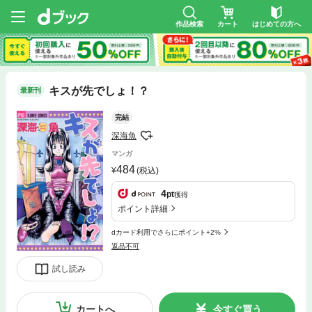
作品検索
カート
はじめての方へ
キスが先でしょ！？
最新刊
完結
深海魚
マンガ
484
(税込)
4
pt
獲得
ポイント詳細
dカード利用でさらにポイント+2%
返品不可
試し読み
カートへ
今すぐ買う