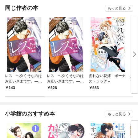
同じ作者の本
もっと見る
レス―ヘタくそなのは
レス―ヘタくそなのは
惚れない花嫁－ボーナ
好き
お互いさまです。―
お互いさまです。―
ストラック－
て【
【マイクロ】（１）
（１）
143
528
583
1
小学館のおすすめ本
もっと見る