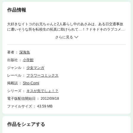
作品情報
大好きなイトコのお兄ちゃんと2人暮らし中のあさみは、ある日交通事故
に遭いそうな所を転校生の拓真に助けられて…！？ドキドキのラブコメデ
ィー！収録作品：キスが先でしょ！？／春・襲来／ナイショにしてね／ホ
ワイト・プレゼント
著者
深海魚
出版社
小学館
ジャンル
少女マンガ
レーベル
フラワーコミックス
掲載誌
Sho-Comi
シリーズ
キスが先でしょ！？
電子版配信開始日
2012/09/18
ファイルサイズ
43.59 MB
作品をシェアする