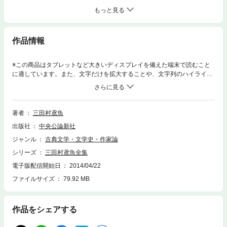
もっと見る
作品情報
※この商品はタブレットなど大きいディスプレイを備えた端末で読むこと
に適しています。また、文字だけを拡大することや、文字列のハイライ
ト、検索、辞書の参照、引用などの機能が使用できません。歌舞伎百話
はやり唄 江戸の思想
著者
三田村鳶魚
出版社
中央公論新社
ジャンル
古典文学・文学史・作家論
シリーズ
三田村鳶魚全集
電子版配信開始日
2014/04/22
ファイルサイズ
79.92 MB
作品をシェアする