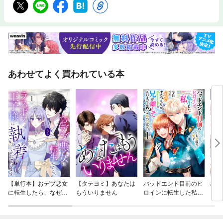
あわせてよく買われている本
【単行本】おデブ悪女
【タテヨミ】あなたは
バッドエンド目前のヒ
結界
に転生したら、なぜか
もういりません
ロインに転生した私、
ラスボス王子様に執着
今世では恋愛するつも
されています
りがチートな兄が離し
てくれません！？@C