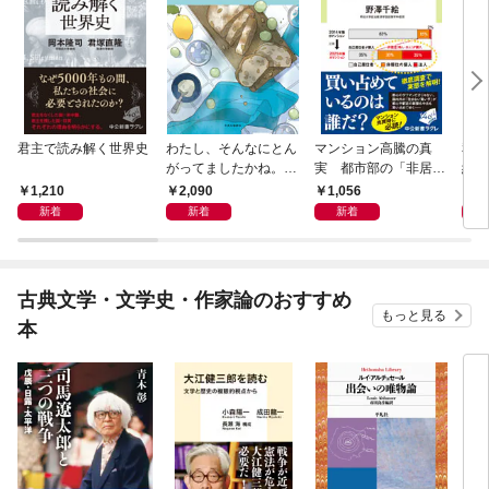
君主で読み解く世界史
わたし、そんなにとん
マンション高騰の真
私と
がってましたかね。
実 都市部の「非居住
紀 
獅子座、Ａ型、丙午は
化」が街を壊す
ヤが
1,210
2,090
1,056
1,
めぐる
新着
新着
新着
古典文学・文学史・作家論のおすすめ
もっと見る
本