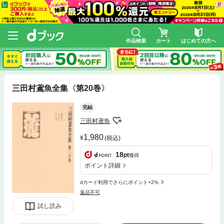
作品検索
カート
はじめての方へ
三田村鳶魚全集〈第20巻〉
完結
三田村鳶魚
1,980
(税込)
18
pt
獲得
ポイント詳細
dカード利用でさらにポイント+2%
返品不可
試し読み