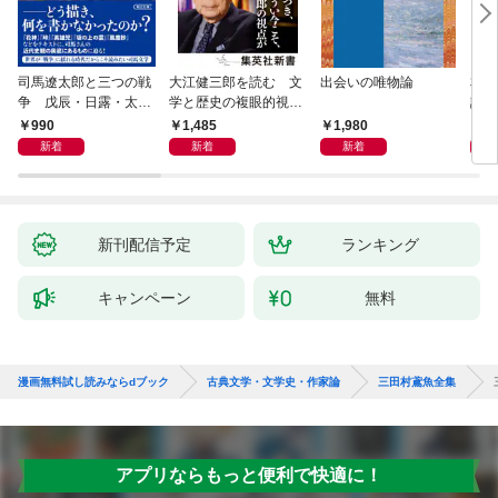
司馬遼太郎と三つの戦
大江健三郎を読む 文
出会いの唯物論
本当
争 戊辰・日露・太平
学と歴史の複眼的視点
話）
洋
から
990
1,485
1,980
1,
新着
新着
新着
新刊配信予定
ランキング
キャンペーン
無料
漫画無料試し読みならdブック
古典文学・文学史・作家論
三田村鳶魚全集
アプリならもっと便利で快適に！