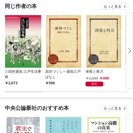
OMIC
同じ作者の本
もっと見る
三田村鳶魚 江戸生活事
泥坊づくし―鳶魚江戸
侠客と角力
札差
典
ばなし
1,430
499
2,673
506
8
割引
中央公論新社のおすすめ本
もっと見る