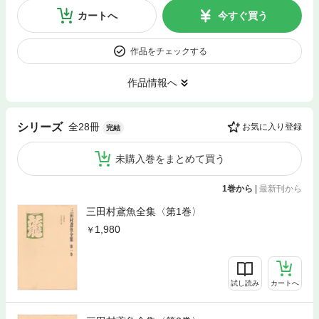
カートへ
今すぐ買う
作品をチェックする
作品情報へ
全28冊
シリーズ
お気に入り登録
完結
未購入巻をまとめて買う
1巻から
|
最新刊から
三田村鳶魚全集〈第1巻〉
1,980
試し読み
カートへ