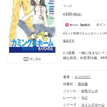
マンガ
330
(税込)
ポイン
3
pt
獲得
dカード利用でさらにポイント+2
返品不可
1コ提案、一緒に住まない？
端な状況。水原浬15歳。9
試し読み
すことに・・・。自分の本当
著者
もりひのと
出版社
宙出版
ジャンル
女性マンガ
レーベル
YLC
シリーズ
カミングホーム