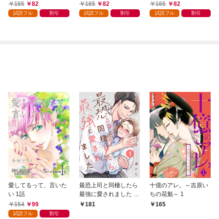
た悪役令嬢は逃げられ
売】 1話
様」と呼ぶ 【単話売】
165
82
165
82
165
82
ない～【単話売】 1話
1話
試読フル
割引
試読フル
割引
試読フル
割引
愛してるって、言いた
最恐上司と同棲したら
十億のアレ。～吉原い
い 1話
最強に愛されました 1
ちの花魁～ 1
巻
154
99
181
165
試読フル
割引