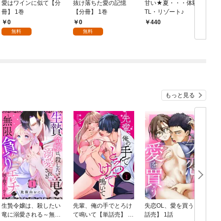
愛はワインに似て【分
抜け落ちた愛の記憶
甘い★夏・・・体験！
M
冊】 1巻
【分冊】 1巻
TL・リゾート♪
0
0
440
無料
無料
もっと見る
生贄令嬢は、殺したい
先輩、俺の手でとろけ
失恋OL、愛を買う【単
竜に溺愛される～無限
て鳴いて【単話売】 1
話売】 1話