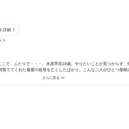
ト詳細
%
ここで、ふたりで・・・。水原早良24歳。やりたいことが見つからず、
年間育ててくれた最愛の祖母を亡くしたばかり。こんな二人がひとつ屋根
の居場所は見つかるの？ちょっと不思議なハートウォームストーリー。