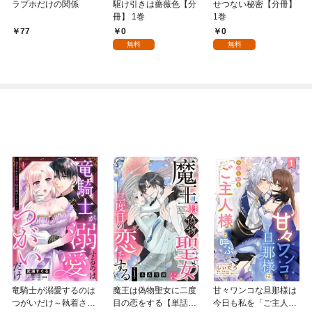
ラブホだけの関係
駆け引きは薔薇色【分
せつない秘密【分冊】
冊】 1巻
1巻
0
0
77
無料
無料
竜騎士が溺愛するのは
魔王は偽物聖女に二度
甘々ワンコな旦那様は
つがいだけ～執着され
目の恋をする【単話
今日も私を「ご主人