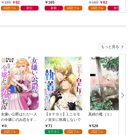
貪りエッチで国を救
話
165
82
165
165
82
う…！？～【単話売】
試読フル
割引
新着
試読フル
試読フル
割引
1話
もっと見る
女嫌い公爵はただ一人
【タテヨミ】1.ニセモ
真綿の檻（１）
の令嬢にのみ恋をする
ノ皇女に執着しないで
む
（分冊版）第１話
0
71
528
試読フル
タテヨミ
試読フル
試読フル