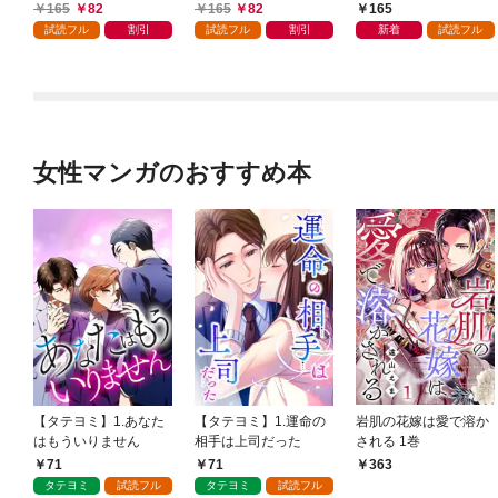
てくれません～無骨な
ちゃうので、あなたの
器用王子様の溺愛でし
165
82
165
82
165
将軍は最愛妻に滾る恋
本心なんてお見通しで
た【単話売】 1話
試読フル
割引
試読フル
割引
新着
試読フル
情を注ぐ～【単話売】
す～【単話売】 1話
1話
女性マンガのおすすめ本
【タテヨミ】1.あなた
【タテヨミ】1.運命の
岩肌の花嫁は愛で溶か
はもういりません
相手は上司だった
される 1巻
71
71
363
タテヨミ
試読フル
タテヨミ
試読フル