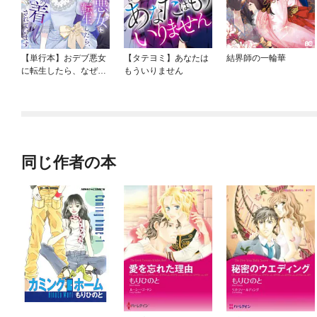
【単行本】おデブ悪女
【タテヨミ】あなたは
結界師の一輪華
に転生したら、なぜか
もういりません
ラスボス王子様に執着
されています
同じ作者の本