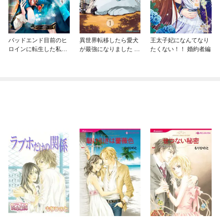
バッドエンド目前のヒ
異世界転移したら愛犬
王太子妃になんてなり
ロインに転生した私、
が最強になりました ～
たくない！！ 婚約者編
今世では恋愛するつも
シルバーフェンリルと
りがチートな兄が離し
俺が異世界暮らしを始
てくれません！？@C
めたら～ THE COMIC
OMIC