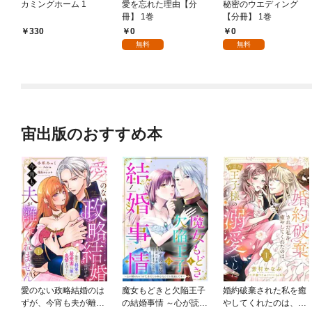
カミングホーム 1
愛を忘れた理由【分
秘密のウエディング
冊】 1巻
【分冊】 1巻
0
0
330
無料
無料
宙出版のおすすめ本
愛のない政略結婚のは
魔女もどきと欠陥王子
婚約破棄された私を癒
ずが、今宵も夫が離し
の結婚事情 ～心が読め
やしてくれたのは、不