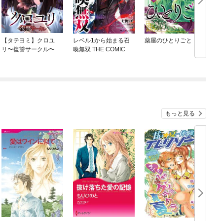
【タテヨミ】クロユ
レベル1から始まる召
薬屋のひとりごと
リ〜復讐サークル〜
喚無双 THE COMIC
もっと見る