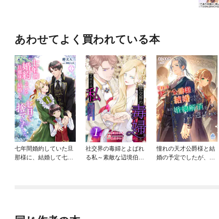
あわせてよく買われている本
七年間婚約していた旦
社交界の毒婦とよばれ
憧れの天才公爵様と結
那様に、結婚して七日
る私～素敵な辺境伯令
婚の予定でしたが、本
で捨てられました。
息に腕を折られたの
日婚約解消を言い逃げ
で、責任とってもらい
します
ます～［ばら売り］