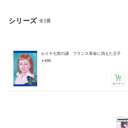
シリーズ
全1冊
ルイ十七世の謎 フランス革命に消えた王子
495
カートへ