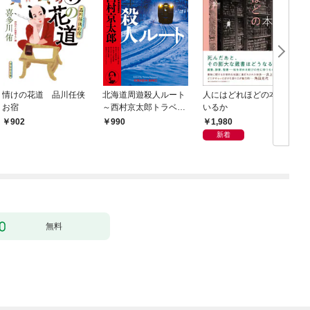
情けの花道 品川任侠
北海道周遊殺人ルート
人にはどれほどの本が
お宿
～西村京太郎トラベル
いるか
ミステリー・セレクシ
1,980
902
990
ョン（1）～
新着
無料