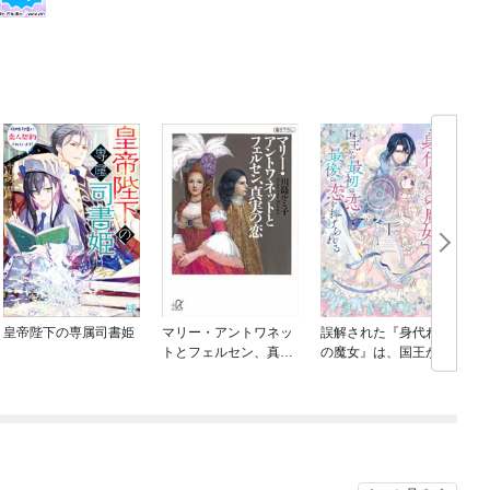
皇帝陛下の専属司書姫
マリー・アントワネッ
誤解された『身代わり
トとフェルセン、真実
の魔女』は、国王から
の恋
最初の恋と最後の恋を
捧げられる