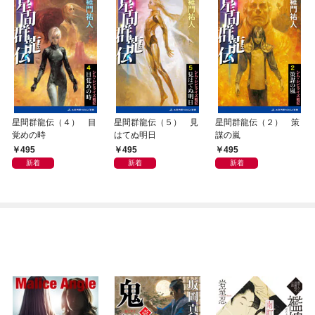
星間群龍伝（４） 目
星間群龍伝（５） 見
星間群龍伝（２） 策
覚めの時
はてぬ明日
謀の嵐
495
495
495
新着
新着
新着