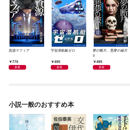
資源マフィア
宇宙潜航艇ゼロ
夢の断片、悪夢の破片
Ⅱ
770
495
495
新着
新着
新着
小説一般のおすすめ本