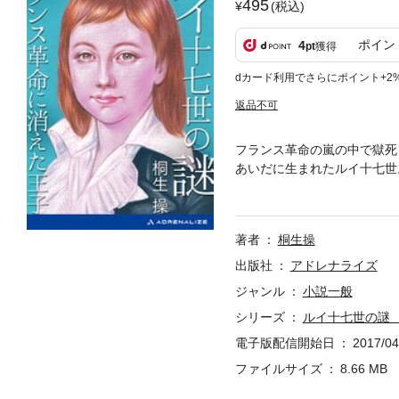
495
(税込)
ポイン
4
pt
獲得
dカード利用でさらにポイント+2
返品不可
フランス革命の嵐の中で獄死
あいだに生まれたルイ十七世
だ少年は贋者だったという説
たどった非情な運命とは…。
ボンヌ大学）、リヨン大学に
著者
桐生操
に隠された興味深いエピソー
話』をはじめ、『世界ボーイ
出版社
アドレナライズ
なき姫君たちの秘め事』『魔
ジャンル
小説一般
シリーズ
ルイ十七世の謎
電子版配信開始日
2017/04
ファイルサイズ
8.66 MB