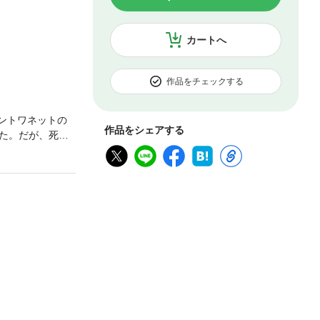
カートへ
作品をチェックする
ントワネットの
作品をシェアする
た。だが、死ん
下、幼い王子の
）パリ大学（ソル
め、歴史の裏面
ろしいグリム童
語』『やんごと