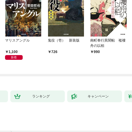
マリスアングル
鬼役（壱） 新装版
南町奉行異聞帖 襤褸
舟の以栢
1,100
726
990
新着
ランキング
キャンペーン