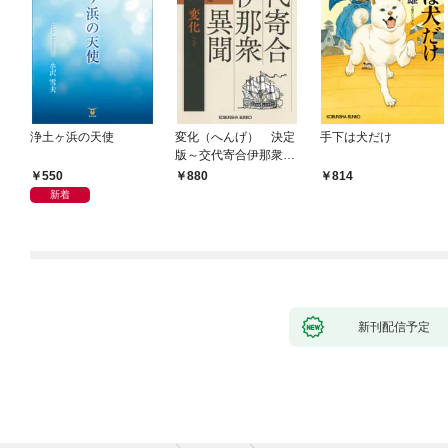
浄土ヶ浜の天使
変化（へんげ） 決定
手下は犬だけ
版～交代寄合伊那衆異
聞（1）～
550
880
814
新着
新刊配信予定