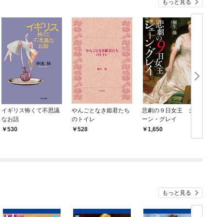
もっと見る
イギリス怖くて不思議
やんごとなき姫君たち
悲劇の９日女王 ジェ
なお話
のトイレ
ーン・グレイ
生
530
528
1,650
もっと見る