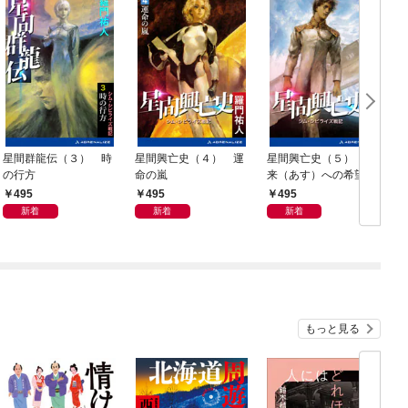
星間群龍伝（３） 時
星間興亡史（４） 運
星間興亡史（５） 未
の行方
命の嵐
来（あす）への希望
495
495
495
新着
新着
新着
もっと見る