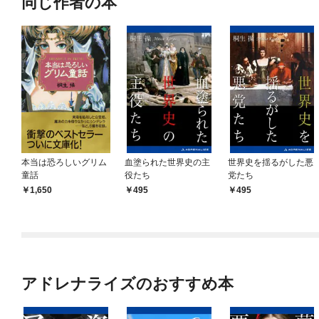
同じ作者の本
本当は恐ろしいグリム
血塗られた世界史の主
世界史を揺るがした悪
童話
役たち
党たち
1,650
495
495
アドレナライズのおすすめ本