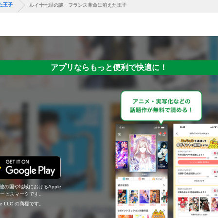
た王子
ルイ十七世の謎 フランス革命に消えた王子
アプリならもっと便利で快適に！
の他の国や地域におけるApple
c.のサービスマークです。
ogle LLC の商標です。