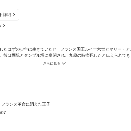
ト詳細
%
したはずの少年は生きていた!? フランス国王ルイ十六世とマリー・ア
。彼は両親とタンプル塔に幽閉され、九歳の時病死したと伝えられてき
がある。近代科学による毛髪鑑定など、閉ざされた歴史を再検証。革命
電子化にともない内容を大幅に加筆修正。●桐生操（きりゅう・みさお
留学。主にフランス文学、歴史を専攻。帰国後、西洋史人物の評伝を初
ドを次々と発表して、好評を博す。ミリオンセラーになった『本当は恐
ズラブ大全』『世界エロス大全』『美しくもしたたかな女たちの源氏物
性のダンサー ローラ・モンテス』など、著書多数。
 フランス革命に消えた王子
/07