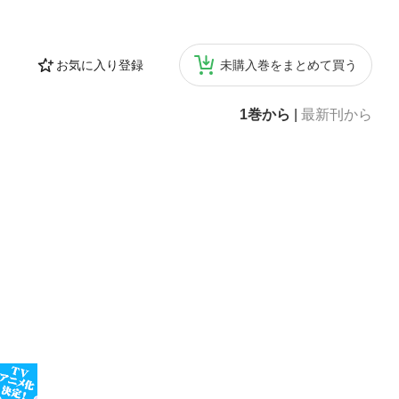
お気に入り登録
未購入巻をまとめて買う
1巻から
|
最新刊から