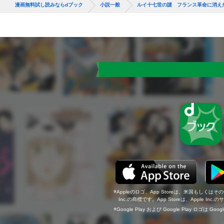
漫画無料試し読みならdブック
小説一般
ルイ十七世の謎 フランス革命に消え
Appleのロゴ、App Storeは、米国もしくはそ
Inc.の商標です。App Storeは、Apple In
Google Play および Google Play ロゴは Go