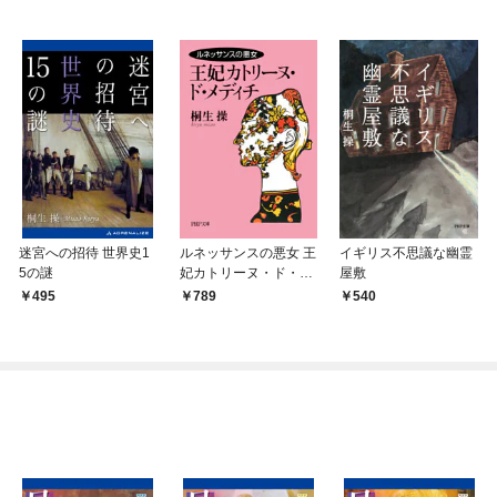
迷宮への招待 世界史1
ルネッサンスの悪女 王
イギリス不思議な幽霊
5の謎
妃カトリーヌ・ド・メ
屋敷
ディチ
495
789
540