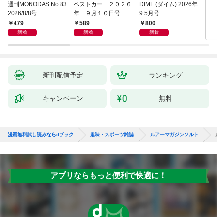
週刊MONODAS No.83
ベストカー ２０２６
DIME (ダイム) 2026年
週刊
2026/8/8号
年 ９月１０日号
9.5月号
8/
479
589
800
5
新着
新着
新着
新刊配信予定
ランキング
キャンペーン
無料
漫画無料試し読みならdブック
趣味・スポーツ雑誌
ルアーマガジンソルト
アプリならもっと便利で快適に！