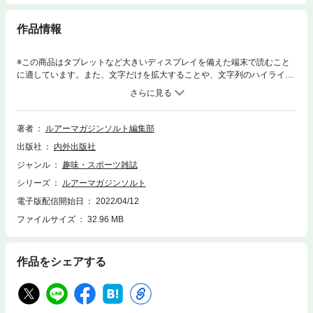
作品情報
※この商品はタブレットなど大きいディスプレイを備えた端末で読むこと
に適しています。また、文字だけを拡大することや、文字列のハイライ
ト、検索、辞書の参照、引用などの機能が使用できません。ルアーマガジ
ンソルト2018年12月号【CONTENTS】Feature:エギング・ショア青物ア
ウェイの洗礼落鮎地獄端境期の東北シーバス。壊れゆく確信のストラテジ
ー第29回 嶋田仁正in米代川［秋田県］熟練者×新世代異色コラボからシ
著者
ルアーマガジンソルト編集部
ーバスゲームの核心に迫る！気配を消す ランカー捕獲術久保田剛之×本
出版社
内外出版社
間昌和in阿賀野川［新潟県］風裏探しの出雲旅秋丸美帆☓彼方茜香in出雲
（島根県）Over500g対応＆風対策重見典宏の秋イカ攻略プログレスin長崎
ジャンル
趣味・スポーツ雑誌
県サイトと地形変化で狙う秋イカ攻略in対馬杉原正浩in対馬（長崎県）ト
シリーズ
ルアーマガジンソルト
ップ＆表層プラッギングで楽しむ圧巻の水面ファイト!!三大ショア青物釣
り分け撃テク！赤木光広in隠岐［島根県］広範囲サーチで狙うサーフ青物
電子版配信開始日
2022/04/12
テクニック堀田光哉in上越サーフ［新潟県］アジング王バトル［2ndシー
ファイルサイズ
32.96 MB
ズン］外伝八者八様ノ超絶技巧第01戦木村壮大vs藤原真一郎第02戦渡邉長
士vs杉山代悟第03戦蘆原 仁vsトミー敦第04戦丹羽喜嗣vs松本幸雄アジン
グ王BATTLEファイナリスト直伝勝つためのアジングタックル論メジャク
作品をシェアする
ラ式ショアジギ研究所広瀬達樹in宇和島周辺（愛媛県）第5回 ジグラバー
スルー オフセットタイプトミー敦のニッポンアジング紀行其の十大型のス
トック個体を狙ってラン＆ガン大分県大入島の〝お手軽離島アジング〟ゼ
クサス生誕10周年企画 輝かしい釣果をもたらす3達人の灯エギングの達