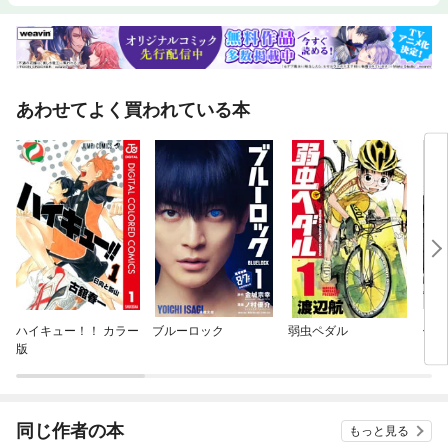
人 重見典宏が行き着いた高比重PEラインというエギングラインの最適解T.
O.Y連動 読者プレゼント ファイナル
あわせてよく買われている本
ハイキュー！！ カラー
ブルーロック
弱虫ペダル
僕の
版
ア
同じ作者の本
もっと見る