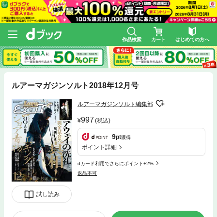
作品検索
カート
はじめての方へ
ルアーマガジンソルト2018年12月号
ルアーマガジンソルト編集部
997
(税込)
9
pt
獲得
ポイント詳細
dカード利用でさらにポイント+2%
返品不可
試し読み