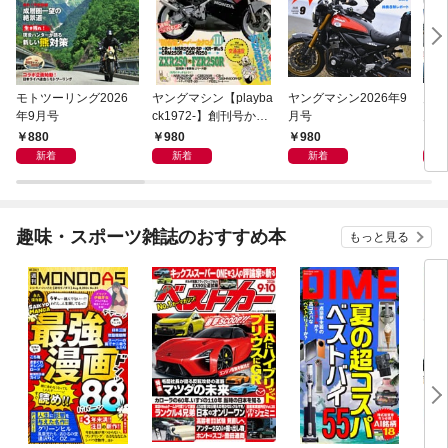
モトツーリング2026
ヤングマシン【playba
ヤングマシン2026年9
月刊
年9月号
ck1972-】創刊号から
月号
月号
振り返る昭和～平成の
880
980
980
1,
熱き時代 1989年5月号
新着
新着
新着
趣味・スポーツ雑誌のおすすめ本
もっと見る