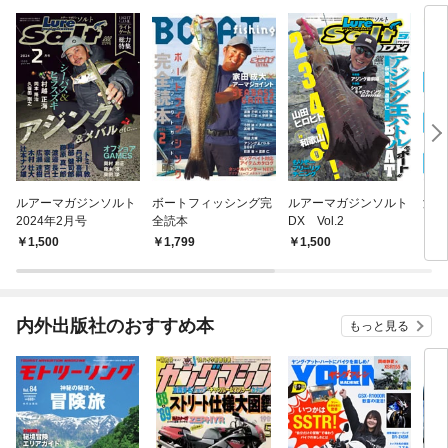
ルアーマガジンソルト
ボートフィッシング完
ルアーマガジンソルト
海の
2024年2月号
全読本
DX Vol.2
ニュ
1,500
1,799
1,500
1,
内外出版社のおすすめ本
もっと見る