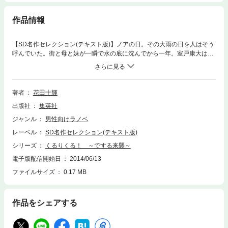
作品情報
【SD名作セレクション(テキスト版)】ノアの日。その大雨の日を人はそう
呼んでいた。街と母と妹が一瞬で水の底に沈んでから一年。室戸康大は、
思い出の残るマンションに今も一人で住んでいた。周囲の説得にも心の傷
は癒えず、無気力な日々を送っている。そんなある日。ノアの日に康大が
謎の女性から託された黄色のボールから、一人の少女が現れて……? 水没
した世界に舞いおりた、不思議な美少女くるりをめぐる、近未来ファンタ
著者
花田十輝
ジーラブコメ!!※この商品にはイラストが収録されていません。
出版社
集英社
ジャンル
男性向けラノベ
レーベル
SD名作セレクション(テキスト版)
シリーズ
くるりくる！ ～でする来襲～
電子版配信開始日
2014/06/13
ファイルサイズ
0.17 MB
作品をシェアする