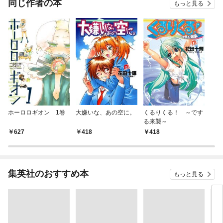
同じ作者の本
もっと見る
ホーロロギオン 1巻
大嫌いな、あの空に。
くるりくる！ ～です
る来襲～
627
418
418
集英社のおすすめ本
もっと見る