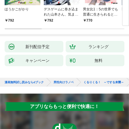
ほうかごがかり
デスゲームに巻き込ま
男女比1：5の世界でも
戦地
れた山本さん、気まま
普通に生きられると思
カシ
にゲームバランスを崩
った？ ～激重感情な
活を
792
792
770
8
壊させる【電子特別
彼女たちが無自覚男子
特典
版】
に翻弄されたら～
新刊配信予定
ランキング
キャンペーン
無料
漫画無料試し読みならdブック
男性向けラノベ
くるりくる！ ～でする来襲～
アプリならもっと便利で快適に！