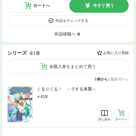
カートへ
今すぐ買う
作品をチェックする
作品情報へ
シリーズ
全1冊
お気に入り登録
未購入巻をまとめて買う
1巻から
|
最新刊から
くるりくる！ ～でする来襲～
418
試し読み
カートへ