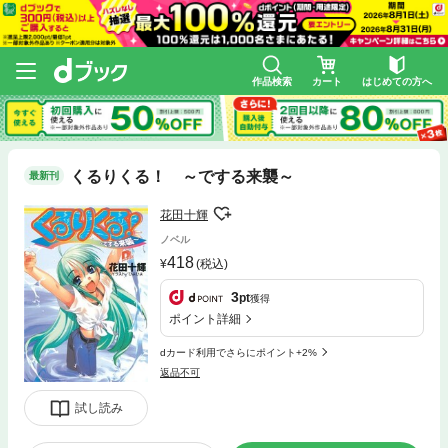
作品検索
カート
はじめての方へ
くるりくる！ ～でする来襲～
最新刊
花田十輝
ノベル
418
(税込)
3
pt
獲得
ポイント詳細
dカード利用でさらにポイント+2%
返品不可
試し読み