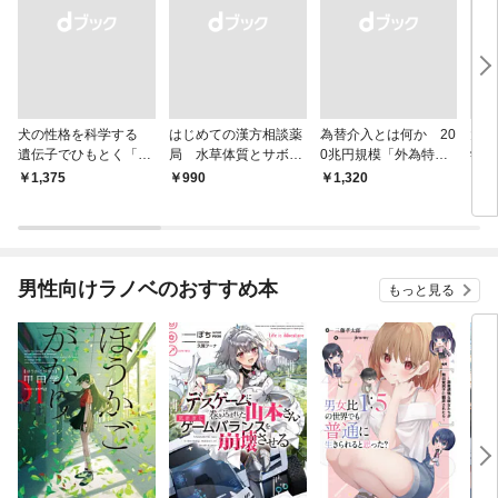
犬の性格を科学する
はじめての漢方相談薬
為替介入とは何か 20
大江
遺伝子でひもとく「最
局 水草体質とサボテ
0兆円規模「外為特
学と
良の友」の進化
ン体質
会」が生まれた謎
から
￥1,375
￥990
￥1,320
￥1,
男性向けラノベのおすすめ本
もっと見る