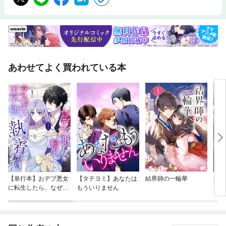
あわせてよく買われている本
【単行本】おデブ悪女
【タテヨミ】あなたは
結界師の一輪華
バッ
に転生したら、なぜか
もういりません
ロイ
ラスボス王子様に執着
今世
されています
りが
てく
OMI