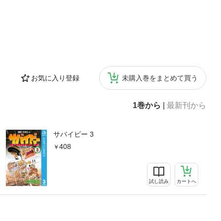
お気に入り登録
未購入巻をまとめて買う
1巻から
|
最新刊から
サバイビー 3
408
試し読み
カートへ