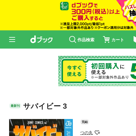
作品検索
カート
サバイビー 3
最新刊
完結
つの丸