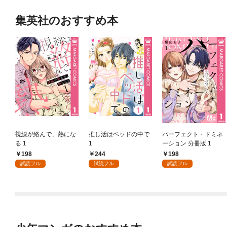
集英社のおすすめ本
視線が絡んで、熱にな
推し活はベッドの中で
パーフェクト・ドミネ
る 1
1
ーション 分冊版 1
198
244
198
試読フル
試読フル
試読フル