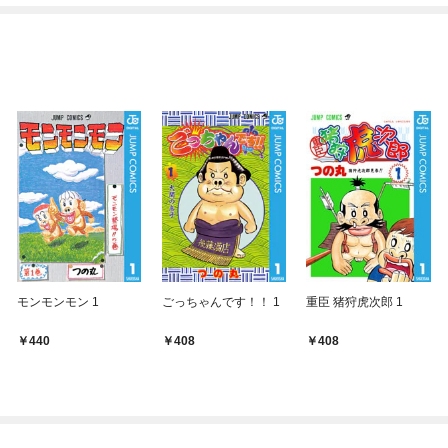
モンモンモン 1
ごっちゃんです！！ 1
重臣 猪狩虎次郎 1
440
408
408