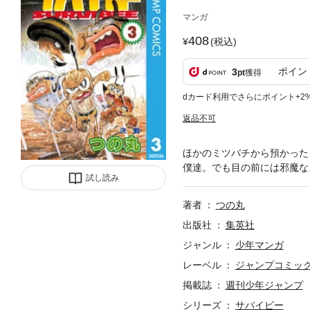
マンガ
408
(税込)
ポイン
3
pt
獲得
dカード利用でさらにポイント+2
返品不可
ほかのミツバチから預かった
僕達。でも目の前には邪魔な
試し読み
著者
つの丸
出版社
集英社
ジャンル
少年マンガ
レーベル
ジャンプコミックス
掲載誌
週刊少年ジャンプ
シリーズ
サバイビー