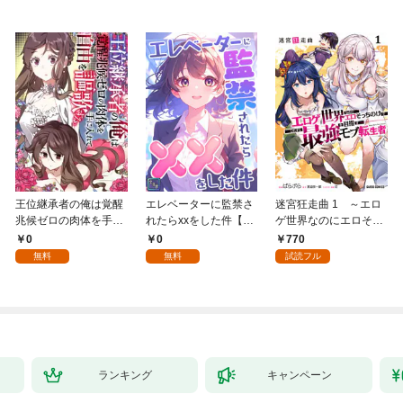
王位継承者の俺は覚醒
エレベーターに監禁さ
迷宮狂走曲 1 ～エロ
兆候ゼロの肉体を手に
れたらxxをした件【全
ゲ世界なのにエロそっ
入れて自由を謳歌す
年齢版】(1)
ちのけでひたすら最強
0
0
770
る。1
を目指すモブ転生者～
無料
無料
試読フル
ランキング
キャンペーン