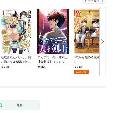
もっと見る
追放されたパシリ、買
アカデミーの天才剣士
8歳から始める魔法学
い物スキルSSSで装備
【分冊版】（コミッ
1
無双 ～買ったモノを
ク） １話【フルカラ
748
720
165
超強化して最強パーテ
ー】
試読フル
ィー目指します～【単
行本版】 1巻
無料