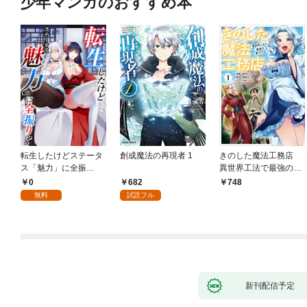
少年マンガのおすすめ本
転生したけどステータ
創成魔法の再現者 1
きのした魔法工務店
ス「魅力」に全振
異世界工法で最強の家
り！？(1)
づくりを（コミック）
0
682
748
１
無料
試読フル
新刊配信予定