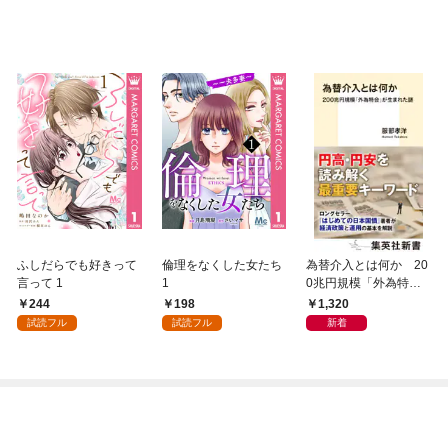
ふしだらでも好きって
倫理をなくした女たち
為替介入とは何か 20
言って 1
1
0兆円規模「外為特
会」が生まれた謎
244
198
1,320
試読フル
試読フル
新着