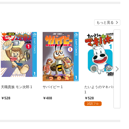
だ！ お●ぱいポロリも
ありまっせ♪
もっと見る
天職貴族 モン次郎 1
サバイビー 1
たいようのマキバオー
1
528
528
408
試読フル