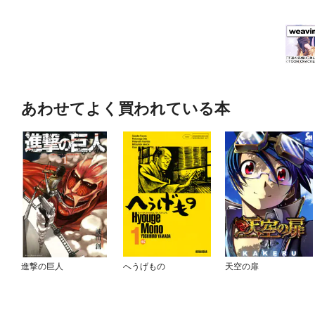
あわせてよく買われている本
進撃の巨人
へうげもの
天空の扉