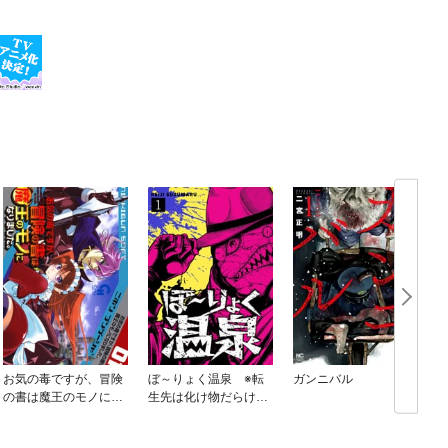
お気の毒ですが、冒険
ぼ～りょく温泉 ※転
ガンニバル
の書は魔王のモノにな
生先は化け物だらけの
りました。
ホラゲ世界！ 妻を守り
アイテム集めて脱出