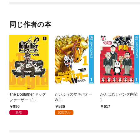
同じ作者の本
The Dogfather ドッグ
たいようのマキバオー
がんばれ！パンダ内閣
ファーザー（1）
W 1
1
990
536
617
新着
試読フル