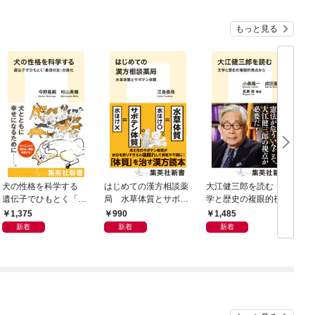
もっと見る
犬の性格を科学する
はじめての漢方相談薬
大江健三郎を読む 文
ヤ
遺伝子でひもとく「最
局 水草体質とサボテ
学と歴史の複眼的視点
N
良の友」の進化
ン体質
から
1,375
990
1,485
新着
新着
新着