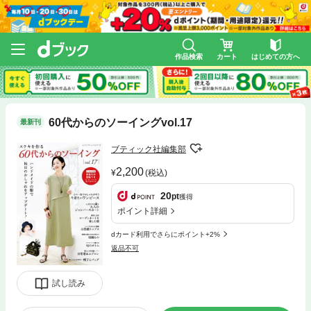
作品検索
カート
はじめての方へ
60代からのソーイングvol.17
最新刊
ブティック社編集部
2,200
(税込)
20
pt
獲得
ポイント詳細
dカード利用でさらにポイント+2%
返品不可
試し読み