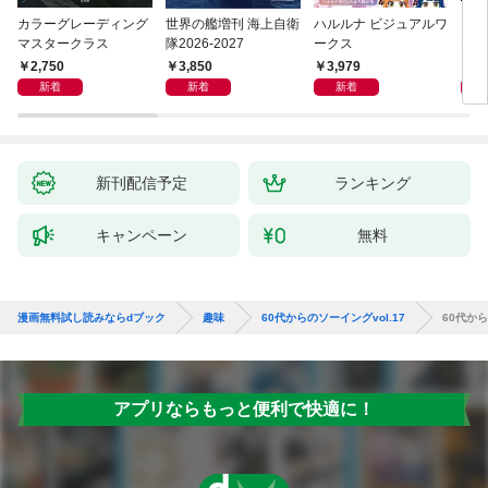
カラーグレーディング
世界の艦増刊 海上自衛
ハルルナ ビジュアルワ
【電
マスタークラス
隊2026-2027
ークス
NO
上げ
2,750
3,850
3,979
7
テム
新着
新着
新着
新刊配信予定
ランキング
キャンペーン
無料
漫画無料試し読みならdブック
趣味
60代からのソーイングvol.17
60代から
アプリならもっと便利で快適に！