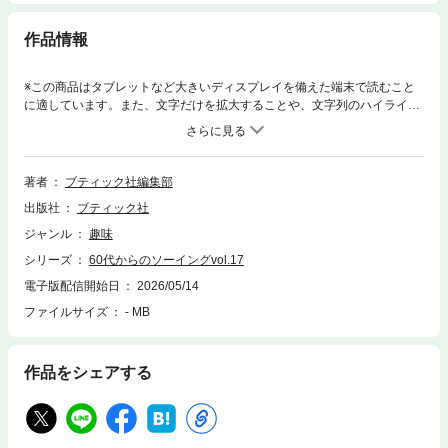
作品情報
※この商品はタブレットなど大きいディスプレイを備えた端末で読むこと
に適しています。また、文字だけを拡大することや、文字列のハイライ
ト、検索、辞書の参照、引用などの機能が使用できません。年齢を重ねた
からこそ自由にファッションを楽しみたい！そんな60代からの女性に届け
るハンドメイドのお洋服。日常使いできるのにおしゃれな雰囲気、一枚着
るだけでサマになったり、トレンド感がありながら気取っていなくて着や
著者
ブティック社編集部
すい服。着るだけで毎日を笑顔で過ごせる、素敵なスタイルをご紹介。今
出版社
ブティック社
着たいワンピース、大人に似合うジャンパースカート、コーディネートを
楽しむ服、主役級のトップス、重ね着が楽しめるベスト、シルエットが綺
ジャンル
趣味
麗なボトム類、夏に便利なペチコートとペチパンツ、日常着&エプロン、
シリーズ
60代からのソーイングvol.17
帽子とバッグなど、計48点を掲載。型紙データは専用サイトから無料ダウ
ンロード。
電子版配信開始日
2026/05/14
ファイルサイズ
- MB
作品をシェアする