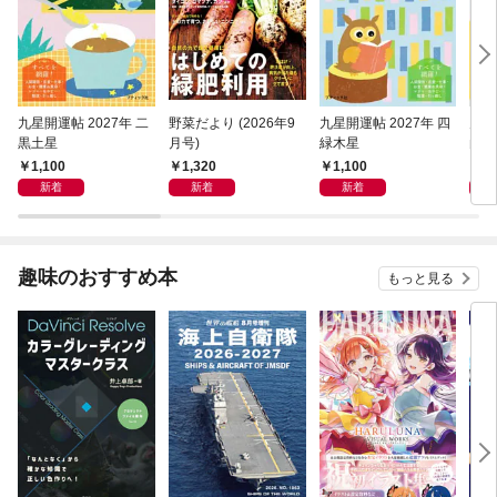
九星開運帖 2027年 二
野菜だより (2026年9
九星開運帖 2027年 四
九星
黒土星
月号)
緑木星
白水
1,100
1,320
1,100
1,
新着
新着
新着
趣味のおすすめ本
もっと見る