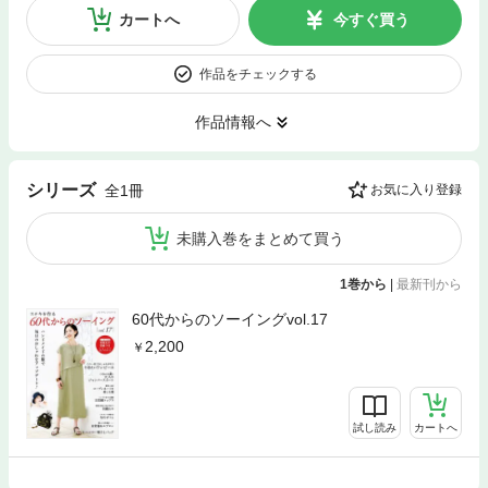
カートへ
今すぐ買う
作品をチェックする
作品情報へ
シリーズ
全1冊
お気に入り登録
未購入巻をまとめて買う
1巻から
|
最新刊から
60代からのソーイングvol.17
2,200
試し読み
カートへ