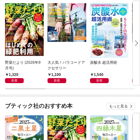
野菜だより (2026年9
大人気！パラコードア
炭酸水 超活用術
こん
月号)
クセサリー
ンガ
1,320
1,100
1,540
1,
新着
新着
新着
ブティック社のおすすめ本
もっと見る