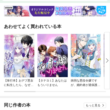
あわせてよく買われている本
【単行本】おデブ悪女
【タテヨミ】あなたは
病弱な悪役令嬢です
【タ
に転生したら、なぜか
もういりません
が、婚約者が過保護す
リ〜
ラスボス王子様に執着
ぎて逃げ出したい(私
されています
たち犬猿の仲でしたよ
ね！？)
同じ作者の本
もっと見る