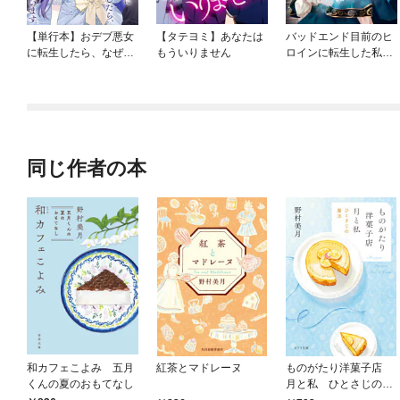
【単行本】おデブ悪女
【タテヨミ】あなたは
バッドエンド目前のヒ
に転生したら、なぜか
もういりません
ロインに転生した私、
ラスボス王子様に執着
今世では恋愛するつも
されています
りがチートな兄が離し
てくれません！？@C
OMIC
同じ作者の本
和カフェこよみ 五月
紅茶とマドレーヌ
ものがたり洋菓子店
くんの夏のおもてなし
月と私 ひとさじの魔