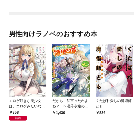
男性向けラノベのおすすめ本
エロゲ好きな美少女
だから、私言ったわよ
くたばれ愛しの魔術師
は、エロゲみたいなこ
ね？ 〜没落令嬢の案
ども
と全部シてほしい【電
外楽しい領地改革〜
858
1,430
836
子ＳＳ特典付き】
新着