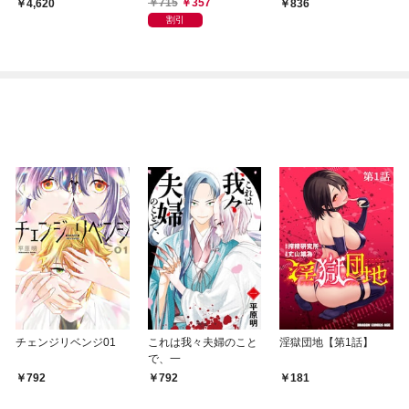
はじめる 全６巻
ん
715
357
4,620
836
割引
チェンジリベンジ01
これは我々夫婦のこと
淫獄団地【第1話】
で、一
792
792
181