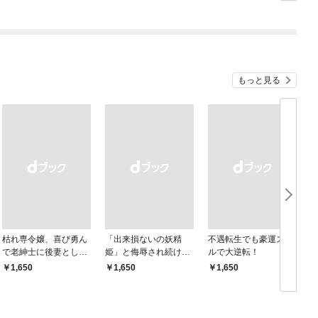
もっと見る
枯れ専令嬢、喜び勇ん
「出来損ないの妖精
不遇転生でも豪運スキ
で老紳士に後妻として
姫」と侮辱され続けた
ルで大逆転！
嫁いだら、待っていた
私
￥1,650
￥1,650
￥1,650
￥
のは二十歳の青年でし
た。なんでだ〜！？1