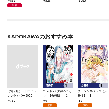
法
836
836
792
新着
KADOKAWAのおすすめ本
【電子版】月刊コミッ
これは我々夫婦のこと
チェンジリベンジ【分
クフラッパー 2026年9
で、【分冊版】 1
冊版】 1
月号
0
0
￥730
無料
無料