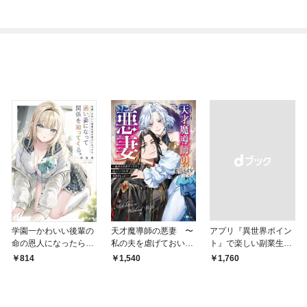
学園一かわいい後輩の
天才魔導師の悪妻 〜
アプリ『異世界ポイン
命の恩人になったら、
私の夫を虐げておいて
ト』で楽しい副業生
通い妻になって関係を
戻ってこいとは呆れま
活 〜貯めたポイント
814
1,540
￥1,760
迫ってくる。
してよ？〜
は現実でお金や様々な
特典に交換出来ます〜