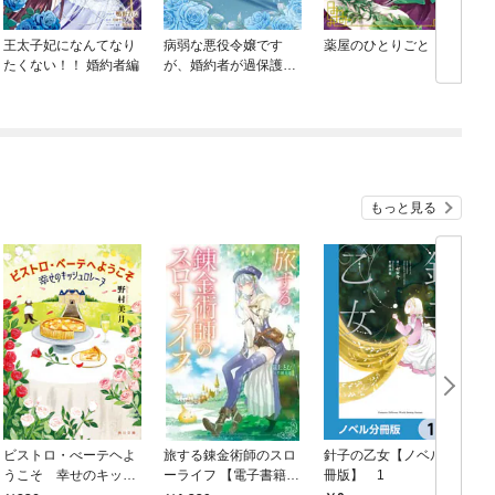
王太子妃になんてなり
病弱な悪役令嬢です
薬屋のひとりごと
たくない！！ 婚約者編
が、婚約者が過保護す
ぎて逃げ出したい(私た
ち犬猿の仲でしたよ
ね！？)
もっと見る
ビストロ・べーテヘよ
旅する錬金術師のスロ
針子の乙女【ノベル分
うこそ 幸せのキッシ
ーライフ 【電子書籍限
冊版】 1