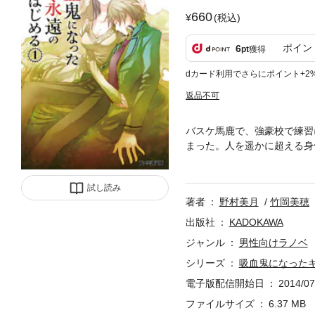
660
(税込)
ポイン
6
pt
獲得
dカード利用でさらにポイント+2
返品不可
バスケ馬鹿で、強豪校で練習
まった。人を遥かに超える身
わせる綺麗な先輩に出会い、
こで何と、先輩の恋人役とし
試し読み
開幕!! ※作品の表現や演
著者
野村美月
竹岡美穂
除しております。※
出版社
KADOKAWA
ジャンル
男性向けラノベ
シリーズ
吸血鬼になった
電子版配信開始日
2014/07
ファイルサイズ
6.37 MB