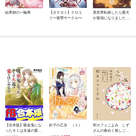
結界師の一輪華
【タテヨミ】クロユ
異世界転移したら愛犬
リ〜復讐サークル〜
が最強になりました ～
シルバーフェンリルと
俺が異世界暮らしを始
めたら～ THE COMIC
【合本版】吸血鬼にな
針子の乙女 （１）
和カフェこよみ しず
ったキミは永遠の愛を
さんの春めく推しごは