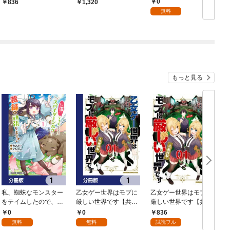
ュロレーヌ
定特典SS＆竹岡美穂描
0
836
1,320
き下ろし設定資料集付
無料
き】
もっと見る
私、蜘蛛なモンスター
乙女ゲー世界はモブに
乙女ゲー世界はモブに
をテイムしたので、ス
厳しい世界です【共和
厳しい世界です【共和
パイダーシルクで裁縫
国編】【分冊版】 1
国編】 ０１
0
0
836
を頑張ります！【分冊
無料
無料
試読フル
版】 1