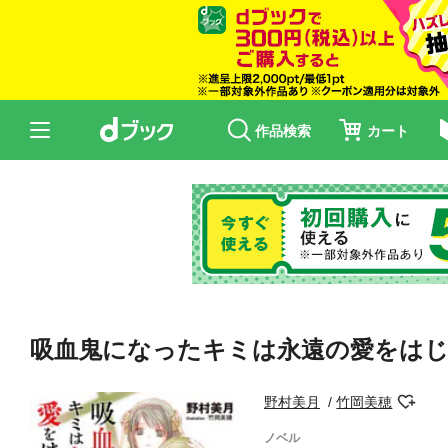
作品検索
カート
吸血鬼になったキミは永遠の愛をはじめ
野村美月
竹岡美穂
ノベル