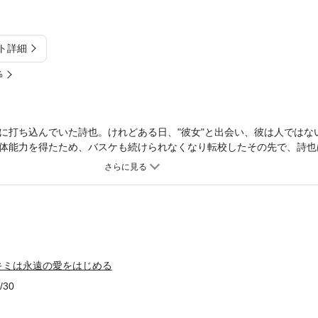
ト詳細
%
に打ち込んでいた詩也。けれどある日、"彼女"と出会い、彼は人ではな
体能力を得たため、バスケも続けられなくなり転校したその先で、詩也
告げられる。「わたしと、おつきあいしてください」つれていかれた先
てドラキュラを演じることになってしまい……!? ドラマティック青春
出を考慮して、電子版は本文縦組で制作しております。また一部のページ
キミは永遠の愛をはじめる
/30