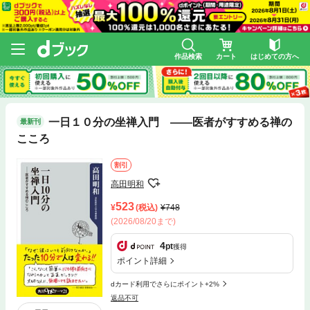
作品検索
カート
はじめての方へ
一日１０分の坐禅入門 ――医者がすすめる禅の
最新刊
こころ
割引
高田明和
523
(税込)
748
(2026/08/20まで)
4
pt
獲得
ポイント詳細
dカード利用でさらにポイント+2%
返品不可