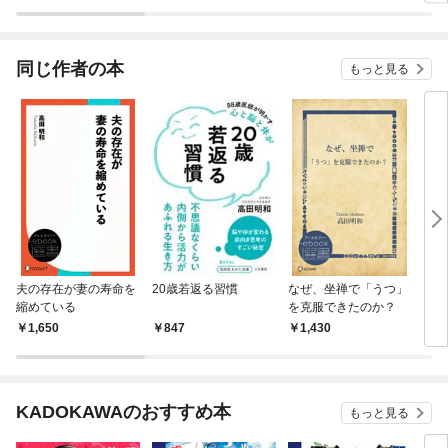
方。
る 
てや
間ダ
同じ作者の本
もっと見る
夫の存在が妻の寿命を
20歳若返る習慣
なぜ、坐禅で「うつ」
困っ
縮めている
を克服できたのか？
い 
の力
1,650
847
1,430
1,
KADOKAWAのおすすめ本
もっと見る