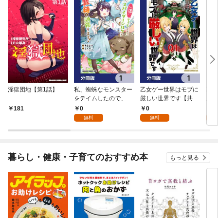
淫獄団地【第1話】
私、蜘蛛なモンスター
乙女ゲー世界はモブに
乙女
をテイムしたので、ス
厳しい世界です【共和
厳し
パイダーシルクで裁縫
国編】【分冊版】 1
国
0
0
8
181
を頑張ります！【分冊
無料
無料
試
版】 1
暮らし・健康・子育てのおすすめ本
もっと見る