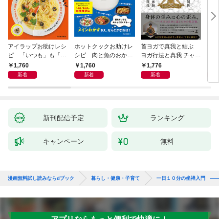
アイラップお助けレシ
ホットクックお助けレ
首ヨガで真我と結ぶ
すご
ピ 「いつも」も「も
シピ 肉と魚のおか
ヨガ行法と真我 チャク
クニ
しも」もおいしい！
ず 少ない材料＆調味
ラと真我の関係 クンダ
した
1,760
1,760
1,776
1,
料で、あとはスイッチ
リーニ上昇体験 次元上
新着
新着
新着
ポン！
昇と真我の関係
新刊配信予定
ランキング
キャンペーン
無料
漫画無料試し読みならdブック
暮らし・健康・子育て
一日１０分の坐禅入門 ―