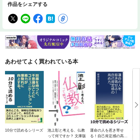
作品をシェアする
あわせてよく買われている本
10分で読めるシリーズ
池上彰と考える、仏教
運命の人を惹き寄せ
予約
って何ですか？ 文庫版
る！自己肯定感の高め
門ト