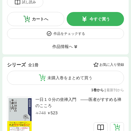
試し読み
カートへ
今すぐ買う
作品をチェックする
作品情報へ
シリーズ
全1冊
お気に入り登録
未購入巻をまとめて買う
1巻から
|
最新刊から
一日１０分の坐禅入門 ――医者がすすめる禅
のこころ
748
523