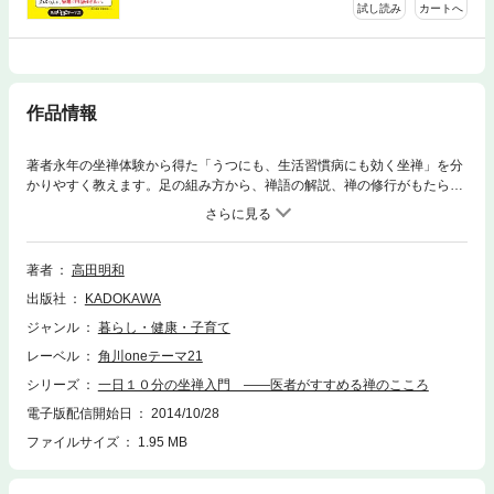
試し読み
カートへ
作品情報
著者永年の坐禅体験から得た「うつにも、生活習慣病にも効く坐禅」を分
かりやすく教えます。足の組み方から、禅語の解説、禅の修行がもたらす
体への影響について徹底的に解説します。
著者
高田明和
出版社
KADOKAWA
ジャンル
暮らし・健康・子育て
レーベル
角川oneテーマ21
シリーズ
一日１０分の坐禅入門 ――医者がすすめる禅のこころ
電子版配信開始日
2014/10/28
ファイルサイズ
1.95 MB