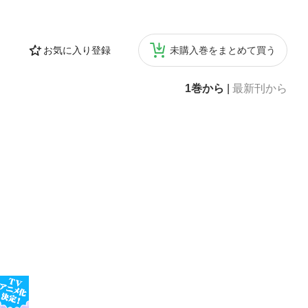
お気に入り登録
未購入巻をまとめて買う
1巻から
|
最新刊から