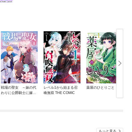
戦場の聖女 ～妹の代
レベル1から始まる召
薬屋のひとりごと
わりに公爵騎士に嫁ぐ
喚無双 THE COMIC
ことになりましたが、
今は幸せです～
もっと見る