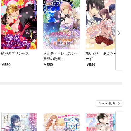
秘密のプリンセス
メルティ・レッスン～
想いびと あふたー泡
蜜謀の晩餐～
ーず
550
550
550
もっと見る