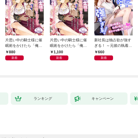
片思い中の騎士様に催
片思い中の騎士様に催
新社長は独占欲が強す
眠術をかけたら「俺の
眠術をかけたら「俺の
ぎる！ ～元彼の執着も
最愛の人」と激重感情
最愛の人」と激重感情
社内の嫉妬も、重すぎ
880
1,100
660
をぶつけられています
をぶつけられています
る愛で解決します～
新着
新着
新着
【電子書籍特装版】
ランキング
キャンペーン