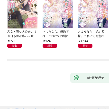
悪女と噂な大公夫人は
さようなら、婚約者
さようなら、婚約者
今日も胃が痛い～政略
様。これにてお別れい
様。これにてお別れい
結婚の先には夫の激重
たしましょう
たしましょう【電子書
770
924
1,144
愛が待っていました～
籍特装版】
新着
新着
新着
新刊配信予定