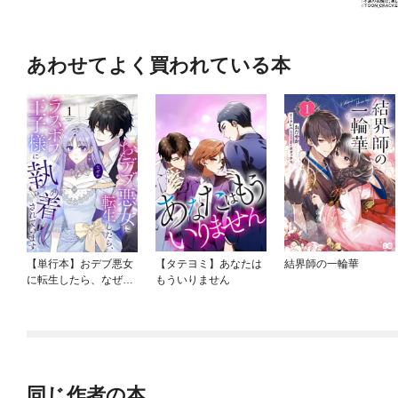
あわせてよく買われている本
【単行本】おデブ悪女
【タテヨミ】あなたは
結界師の一輪華
に転生したら、なぜか
もういりません
ラスボス王子様に執着
されています
同じ作者の本