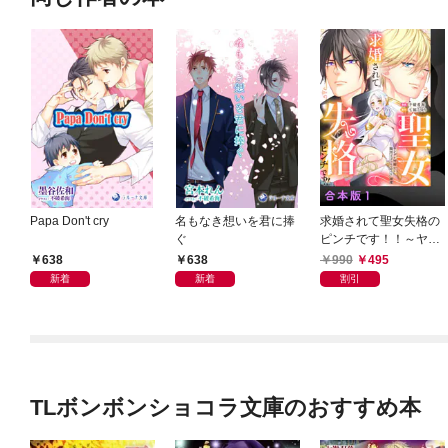
Papa Don't cry
名もなき想いを君に捧
求婚されて聖女失格の
ぐ
ピンチです！！～ヤン
デレ聖騎士と腹黒王子
638
638
990
495
のあらがえない溺愛～
新着
新着
割引
【合本版】1
TLボンボンショコラ文庫のおすすめ本