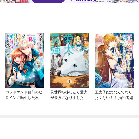
バッドエンド目前のヒ
異世界転移したら愛犬
王太子妃になんてなり
ロインに転生した私、
が最強になりました ～
たくない！！ 婚約者編
今世では恋愛するつも
シルバーフェンリルと
りがチートな兄が離し
俺が異世界暮らしを始
てくれません！？@C
めたら～ THE COMIC
OMIC