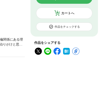
カートへ
作品をチェックする
不倫関係にある理
作品をシェアする
泊りがけと思っ
。だが、なかな
ることになっ
もすべてを失っ
駆け引きが始ま