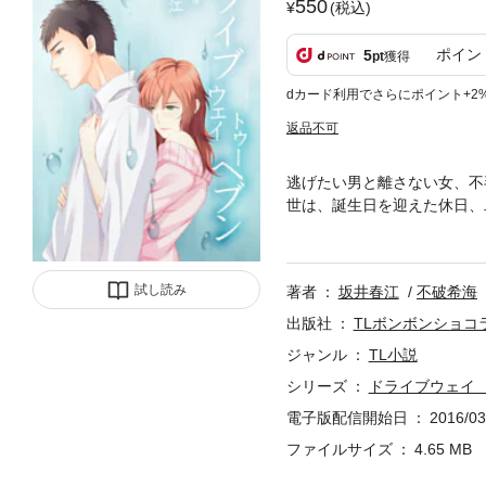
550
(税込)
ポイン
5
pt
獲得
dカード利用でさらにポイント+2
返品不可
逃げたい男と離さない女、不
世は、誕生日を迎えた休日、
ているが、接待ゴルフと偽っ
か切り出すタイミングが見い
た」と告げる。妻は勤務先の
試し読み
著者
坂井春江
不破希海
てしまいかねない。帰りたい
る。
出版社
TLボンボンショコ
ジャンル
TL小説
シリーズ
ドライブウェイ
電子版配信開始日
2016/03
ファイルサイズ
4.65 MB