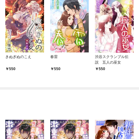
きぬぎぬのこえ
春雷
渋谷スクランブル伝
説 五人の巫女
550
550
550