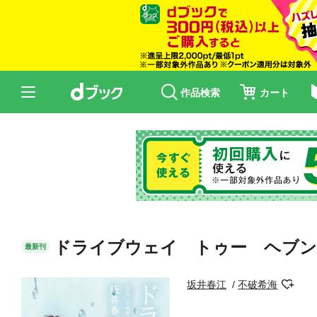
作品検索
カート
ドライブウェイ トゥー ヘブン
最新刊
坂井春江
不破希海