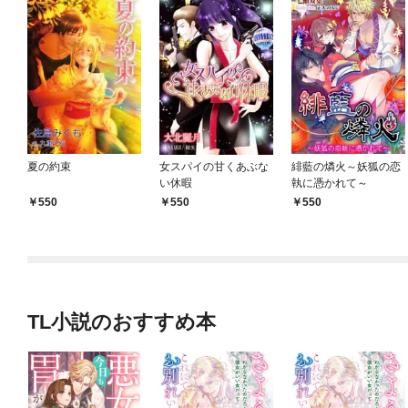
夏の約束
女スパイの甘くあぶな
緋藍の燐火～妖狐の恋
い休暇
執に憑かれて～
550
550
550
TL小説のおすすめ本