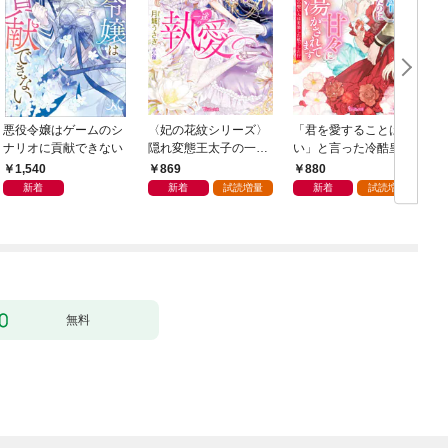
悪役令嬢はゲームのシ
〈妃の花紋シリーズ〉
「君を愛することはな
ナリオに貢献できない
隠れ変態王太子の一途
い」と言った冷酷皇帝
な執愛～運命の令嬢は
と政略結婚したのに
1,540
869
880
甘い罠から逃げられま
甘々に蕩かされてます
新着
新着
試読増量
新着
試読増量
せん！～【SS付】
～旦那様の想い人は変
装した私でした！？～
【SS付】
無料