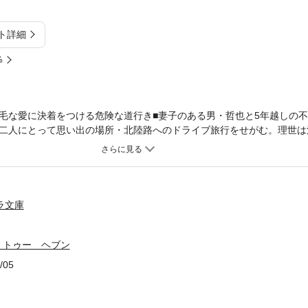
ト詳細
%
毛な愛に決着をつける危険な道行き■妻子のある男・哲也と5年越しの
二人にとって思い出の場所・北陸路へのドライブ旅行をせがむ。理世は
て家を出てきた哲也は、どこかで適当な理由をつけて帰らねばならない
だせない……と、そこへ哲也の妻から電話が入り「息子が盲腸で入院す
社長の娘。今、引き返して病院に駆けつけなければ、哲也は家庭も仕事
男と、そうはさせじとする女。高速道路を疾駆する車中で、虚々実々の
ラ文庫
 トゥー ヘブン
/05