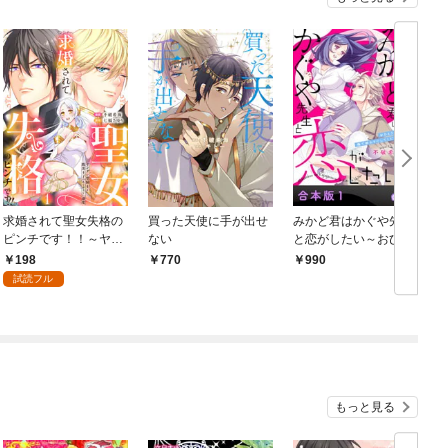
求婚されて聖女失格の
買った天使に手が出せ
みかど君はかぐや先生
ピンチです！！～ヤン
ない
と恋がしたい～おひと
デレ聖騎士と腹黒王子
り様、俺で終わりにし
198
770
990
のあらがえない溺愛～
てください～【合本
試読フル
1
版】1
もっと見る