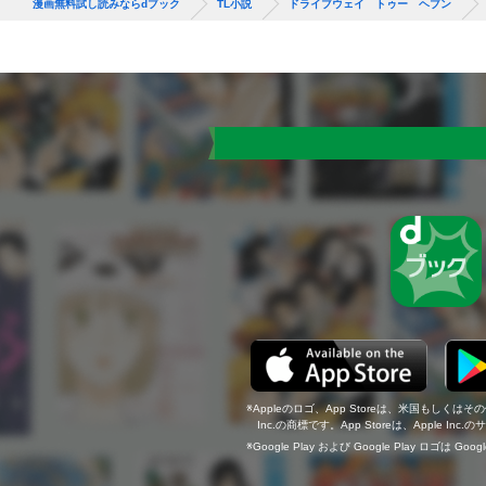
漫画無料試し読みならdブック
TL小説
ドライブウェイ トゥー ヘブン
Appleのロゴ、App Storeは、米国もしくはそ
Inc.の商標です。App Storeは、Apple In
Google Play および Google Play ロゴは Go