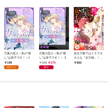
万葉の恋人～私の“推
万葉の恋人～私の“推
皇太子殿下はドＳでオ
し”は皇子です！～1
し”は皇子です！～【合
ネエな『女王様』！？
本版】1
卑屈令嬢ですが調教
198
396
275
880
されて愛され妃に生ま
試読フル
割引
れ変わります