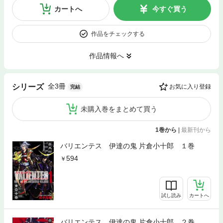
カートへ
今すぐ買う
作品をチェックする
作品情報へ
全3冊
シリーズ
お気に入り登録
完結
未購入巻をまとめて買う
1巻から
|
最新刊から
バリエンテス 伊達の鬼 片倉小十郎 １巻
594
試し読み
カートへ
バリエンテス 伊達の鬼 片倉小十郎 ２巻