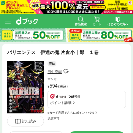
作品検索
カート
はじめての方へ
バリエンテス 伊達の鬼 片倉小十郎 １巻
完結
田中克樹
マンガ
594
(税込)
5
pt
獲得
ポイント詳細
dカード利用でさらにポイント+2%
返品不可
試し読み