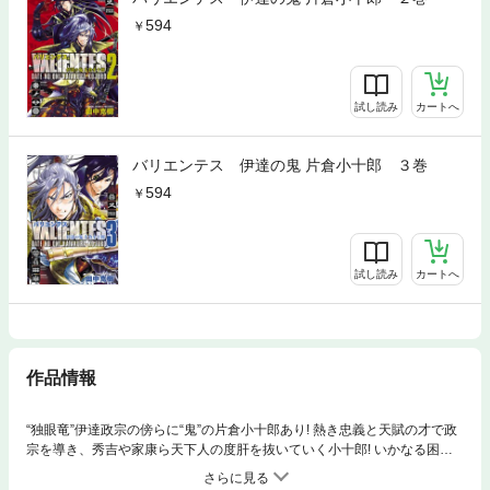
594
試し読み
カートへ
バリエンテス 伊達の鬼 片倉小十郎 ３巻
594
試し読み
カートへ
作品情報
“独眼竜”伊達政宗の傍らに“鬼”の片倉小十郎あり! 熱き忠義と天賦の才で政
宗を導き、秀吉や家康ら天下人の度肝を抜いていく小十郎! いかなる困難
をも打開する、勇猛かつ絢爛な“天下の伊達者”の生き様がここに!!