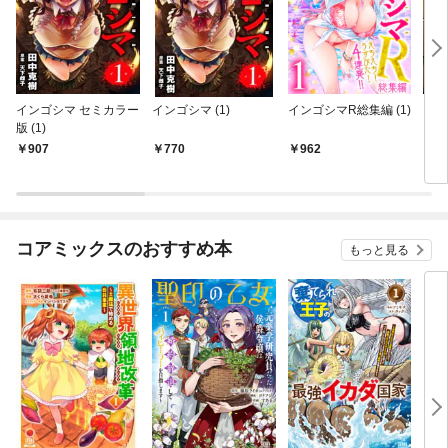
インゴシマ セミカラー
インゴシマ (1)
インゴシマR総集編 (1)
カム
版 (1)
907
770
962
7
コアミックスのおすすめ本
もっと見る