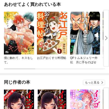
あわせてよく買われている本
僕に触れて、キスをし
お江戸おくすり料理帖
QPトム＆ジェリー外
ザ・
て。
伝 月に手をのばせ
ガー
同じ作者の本
もっと見る