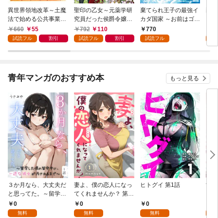
異世界領地改革～土魔
聖印の乙女～元薬学研
棄てられ王子の最強イ
棄て
法で始める公共事業～
究員だった侯爵令嬢は
カダ国家 ～お前はゴミ
カダ
1巻
婚約辞退してハイヒー
だと追放されたので、
だと
660
55
792
110
770
1
ラーを目指します～ 1
無駄スキル【リサイク
無駄
試読フル
割引
試読フル
割引
試読フル
試
巻【特典イラスト付
ル】を使ってゴミ扱い
ル】
き】
されたモノたちで海上
され
都市を築きます～ 1巻
都市
【特典イラスト付き】
版 
青年マンガのおすすめ本
もっと見る
３か月なら、大丈夫だ
妻よ、僕の恋人になっ
ヒトグイ 第1話
世界
と思ってた。～留学し
てくれませんか？ 第1
レベ
た僕の留守中に、一途
話
0
0
0
0
な彼女が汚されるまで
無料
無料
無料