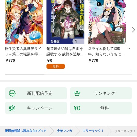
転生賢者の異世界ライ
創造錬金術師は自由を
スライム倒して300
信長
フ～第二の職業を得
謳歌する 故郷を追放さ
年、知らないうちにレ
て、世界最強になりま
れたら、魔王のお膝元
ベルMAXになってまし
0
770
770
7
した～ 1巻
で超絶効果のマジック
た 1巻
無料
アイテム作り放題にな
りました【分冊版】
1
新刊配信予定
ランキング
キャンペーン
無料
漫画無料試し読みならdブック
少年マンガ
フリーキック！
フリーキック！