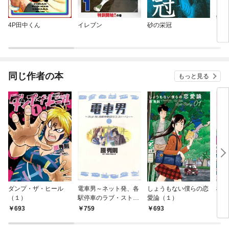
4P田中くん
イレブン
砂の栄冠
マー
＆ブ
ズ
同じ作者の本
もっと見る
ダンプ・ザ・ヒール
電車男～ネット発、各
しょうもない僕らの恋
桜桃
（１）
駅停車のラブ・ストー
愛論（１）
リー～（１）
693
759
693
6