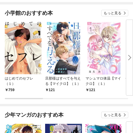
小学館のおすすめ本
もっと見る
はじめてのセフレ
旦那様はすべてを与え
マシュマロ体温【マイ
信長
（１）
る【マイクロ】（１）
クロ】（１）
759
121
121
7
少年マンガのおすすめ本
もっと見る