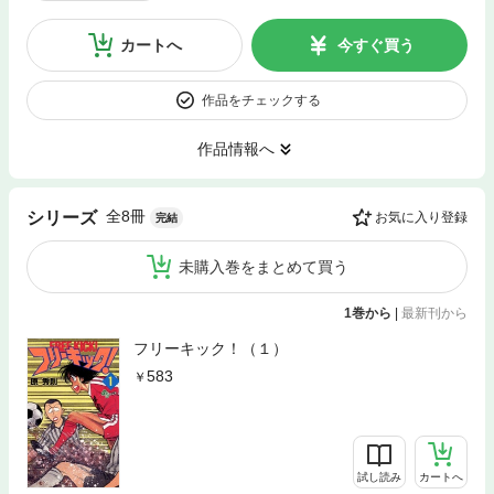
カートへ
今すぐ買う
作品をチェックする
作品情報へ
全8冊
シリーズ
お気に入り登録
完結
未購入巻をまとめて買う
1巻から
|
最新刊から
フリーキック！（１）
583
試し読み
カートへ