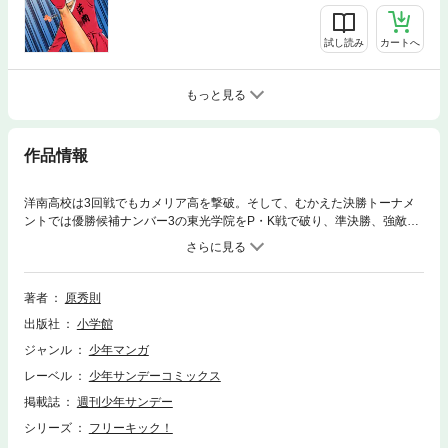
試し読み
カートへ
もっと見る
作品情報
洋南高校は3回戦でもカメリア高を撃破。そして、むかえた決勝トーナメ
ントでは優勝候補ナンバー3の東光学院をP・K戦で破り、準決勝、強敵・
武一高との対決が始まった！しかし、試合は前半、発柴が役に立たず、武
一高にリードされてしまう。
著者
原秀則
出版社
小学館
ジャンル
少年マンガ
レーベル
少年サンデーコミックス
掲載誌
週刊少年サンデー
シリーズ
フリーキック！