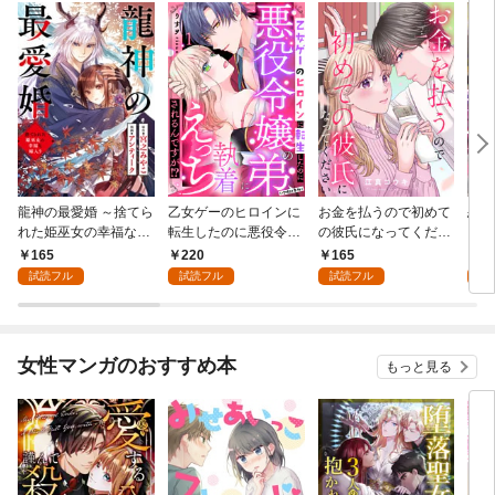
龍神の最愛婚 ～捨てら
乙女ゲーのヒロインに
お金を払うので初めて
恋を
れた姫巫女の幸福な嫁
転生したのに悪役令嬢
の彼氏になってくださ
スが
入り～: 1
の弟（攻略対象外）に
い: 1
溺愛
165
220
165
2
執着えっちされるんで
試読フル
試読フル
試読フル
試
すが！？: 1
女性マンガのおすすめ本
もっと見る