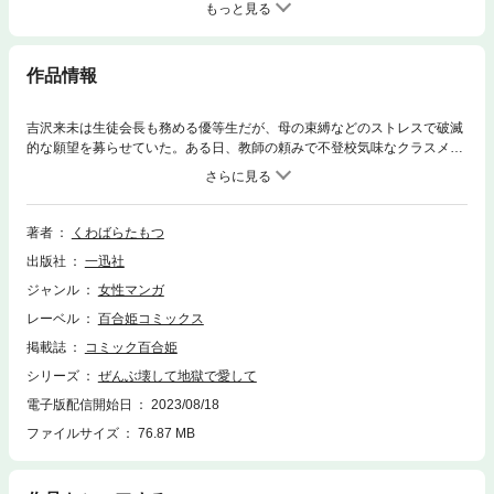
もっと見る
作品情報
吉沢来未は生徒会長も務める優等生だが、母の束縛などのストレスで破滅
的な願望を募らせていた。ある日、教師の頼みで不登校気味なクラスメイ
ト・直井と話をするが、上辺だけの言葉で話す吉沢を直井は蔑み、更には
「ある動画」で脅してきた。その動画には、万引きをしようとする吉沢が
映っていて…。逃げ場のない毎日でもがく少女たちの、バイオレンス青春
ストーリー。
著者
くわばらたもつ
出版社
一迅社
ジャンル
女性マンガ
レーベル
百合姫コミックス
掲載誌
コミック百合姫
シリーズ
ぜんぶ壊して地獄で愛して
電子版配信開始日
2023/08/18
ファイルサイズ
76.87 MB