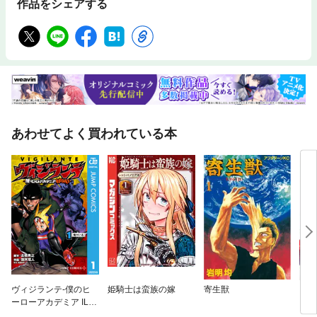
作品をシェアする
あわせてよく買われている本
ヴィジランテ-僕のヒ
姫騎士は蛮族の嫁
寄生獣
アネ
ーローアカデミア ILL
EGALS-