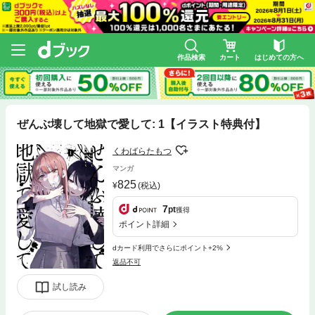
作品検索
カート
はじめての方へ
ぜんぶ壊して地獄で愛して: 1【イラスト特典付】
くわばらたもつ
マンガ
825
(税込)
7
pt
獲得
ポイント詳細
dカード利用でさらにポイント+2%
返品不可
試し読み