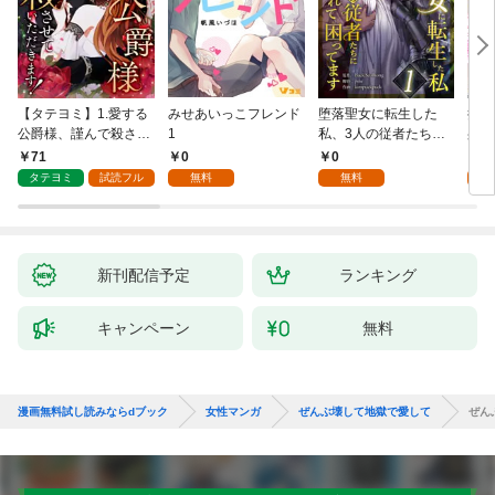
【タテヨミ】1.愛する
みせあいっこフレンド
堕落聖女に転生した
授か
公爵様、謹んで殺させ
1
私、3人の従者たちに
身籠
ていただきます！
抱かれて困ってます 第
して
71
0
0
2
1話
タテヨミ
試読フル
無料
無料
試
新刊配信予定
ランキング
キャンペーン
無料
漫画無料試し読みならdブック
女性マンガ
ぜんぶ壊して地獄で愛して
ぜん