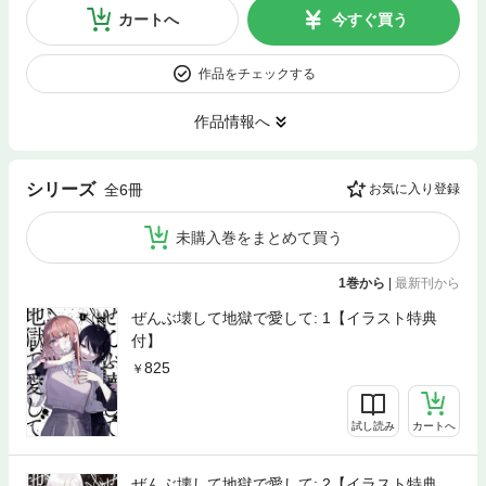
カートへ
今すぐ買う
作品をチェックする
作品情報へ
シリーズ
全6冊
お気に入り登録
未購入巻をまとめて買う
1巻から
|
最新刊から
ぜんぶ壊して地獄で愛して: 1【イラスト特典
付】
825
試し読み
カートへ
ぜんぶ壊して地獄で愛して: 2【イラスト特典