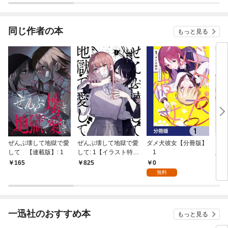
同じ作者の本
もっと見る
ぜんぶ壊して地獄で愛
ぜんぶ壊して地獄で愛
ダメ犬彼女【分冊版】
ダメ
して 【連載版】: 1
して: 1【イラスト特典
1
定特
付】
0
165
825
7
無料
一迅社のおすすめ本
もっと見る