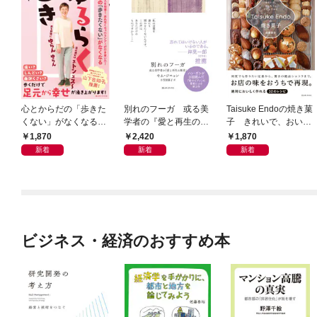
心とからだの「歩きた
別れのフーガ 或る美
Taisuke Endoの焼き菓
くない」がなくなる
学者の『愛と再生の断
子 きれいで、おいし
らせん流 ゆるらく歩
章』
く、ナチュラルに
1,870
2,420
1,870
き
新着
新着
新着
ビジネス・経済のおすすめ本