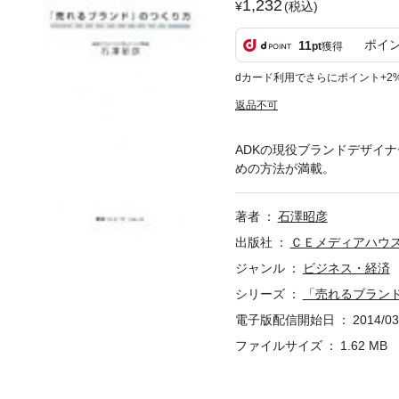
1,232
(税込)
ポイ
11
pt
獲得
dカード利用でさらにポイント+2
返品不可
ADKの現役ブランドデザイ
めの方法が満載。
著者
石澤昭彦
出版社
ＣＥメディアハウ
ジャンル
ビジネス・経済
シリーズ
「売れるブラン
電子版配信開始日
2014/03
ファイルサイズ
1.62 MB