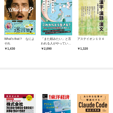
What’s that？ なによ
「また頼みたい」と言
アステイオン１０４
それ
われる人がやっている
こと
1,430
2,090
1,320