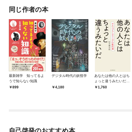
同じ作者の本
最新雑学 知ってるよ
デジタル時代の妖怪学
あなたは他の人とはち
うで知らない知識
ょっと違うみたいだ
セルフブランディング
899
4,180
1,760
の教科書
自己啓発のおすすめ本