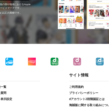
の他の国や地域におけるApple
c.のサービスマークです。
ogle LLC の商標です。
サイト情報
種一覧
ご利用規約
る質問
プライバシーポリシー
ト表示設定
dアカウント2段階認証とは
海賊版に関する取り組みにつ