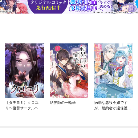
【タテヨミ】クロユ
結界師の一輪華
病弱な悪役令嬢です
リ〜復讐サークル〜
が、婚約者が過保護す
ぎて逃げ出したい(私た
ち犬猿の仲でしたよ
ね！？)