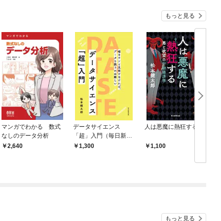
もっと見る
マンガでわかる 数式
データサイエンス
人は悪魔に熱狂する
なしのデータ分析
「超」入門（毎日新聞
出版）
2,640
1,300
1,100
もっと見る