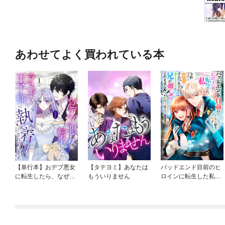
あわせてよく買われている本
【単行本】おデブ悪女
【タテヨミ】あなたは
バッドエンド目前のヒ
に転生したら、なぜか
もういりません
ロインに転生した私、
ラスボス王子様に執着
今世では恋愛するつも
されています
りがチートな兄が離し
てくれません！？@C
OMIC