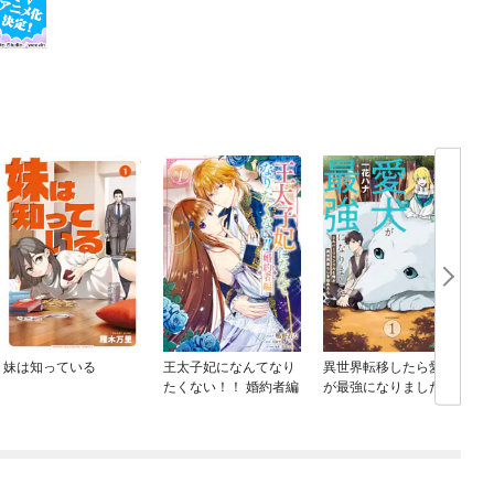
妹は知っている
王太子妃になんてなり
異世界転移したら愛犬
たくない！！ 婚約者編
が最強になりました ～
シルバーフェンリルと
俺が異世界暮らしを始
めたら～ THE COMIC