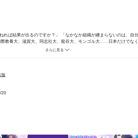
ねれば結果が出るのですか？」 「なかなか組織が纏まらないのは、自
国際教養大、滋賀大、同志社大、龍谷大、モンゴル大……日本だけでな
では学べないけど、社会では直ぐに求められる知識と実学」をテーマに
った「マネジメントの流儀」について電子書籍化。 コーヒー1杯分（30
ントの流儀」を一緒に学びましょう。
出版
/20