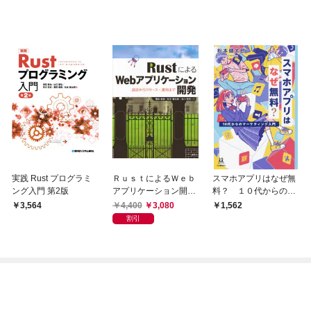
実践 Rust プログラミ
ＲｕｓｔによるＷｅｂ
スマホアプリはなぜ無
ング入門 第2版
アプリケーション開
料？ １０代からのマ
発 設計からリリー
ーケティング入門
4,400
3,080
3,564
1,562
ス・運用まで
割引