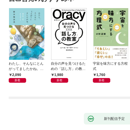
わたし、そんなにとん
自分の声を見つけるた
宇宙を味方にする方程
がってましたかね。
めの「話し方」の教
式
獅子座、Ａ型、丙午は
室 Ｏｒａｃｙ（オラ
2,090
1,980
1,760
めぐる
シー）
新着
新着
新着
新刊配信予定