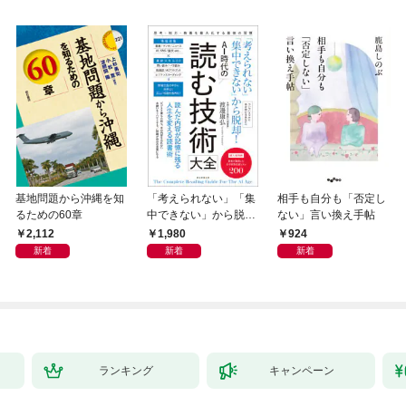
基地問題から沖縄を知
「考えられない」「集
相手も自分も「否定し
るための60章
中できない」から脱
ない」言い換え手帖
却！ AI時代の読む技
2,112
1,980
924
術大全
新着
新着
新着
ランキング
キャンペーン