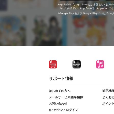
Appleのロゴ、App Storeは、米国もしくはそ
Inc.の商標です。App Storeは、Apple In
Google Play および Google Play ロゴは Go
サポート情報
はじめての方へ
対応機
メールサービス登録/解除
よくあ
お問い合わせ
ポイン
dアカウントログイン