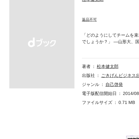
返品不可
「どのようにしてチームを束
でしょうか？」 —山形大、
れた「伝説の講義」。「大学
の中でも、特に反響の大きか
で、本当に役立つ「マネジメ
著者
松本健太郎
出版社
ごきげんビジネス
ジャンル
自己啓発
電子版配信開始日
2014/08
ファイルサイズ
0.71 MB