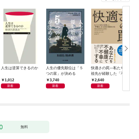
人生は逆算できるのか
人生の優先順位は「５
快適さの罠―私たちの
つの富」が決める
祖先が経験した「不快
さ」が人生を充実させ
1,012
3,740
2,640
る
新着
新着
新着
無料