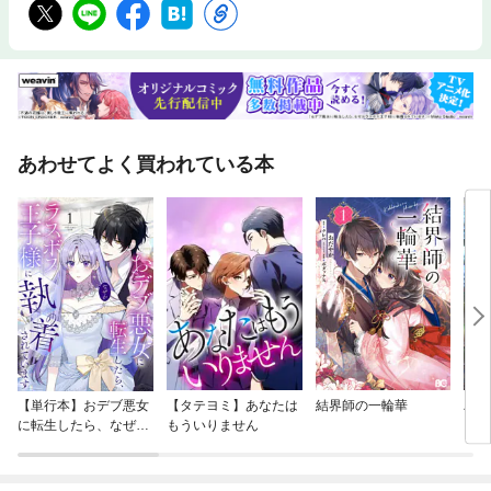
あわせてよく買われている本
【単行本】おデブ悪女
【タテヨミ】あなたは
結界師の一輪華
バッ
に転生したら、なぜか
もういりません
ロイ
ラスボス王子様に執着
今世
されています
りが
てく