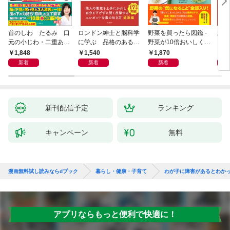
首のしわ たるみ 口
ロンドン紳士と脳科学
野菜を買ったら図鑑 -
新版
元の小じわ・二重あ
に学ぶ 品格のあるマ
野菜が10倍おいしくな
ご 何歳からでもここ
ウントのとり方
る保存法と64のレシピ
1,848
1,540
1,870
1,
まで若くなる！ 名医
-
新着
新着
新着
が教える最新１分体操
大全
新刊配信予定
ランキング
キャンペーン
無料
漫画無料試し読みならdブック
暮らし・健康・子育て
わが子に障害があるとわか
アプリならもっと便利で快適に！