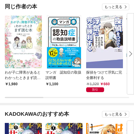
OMI
同じ作者の本
もっと見る
わが子に障害があると
マンガ 認知症の取扱
探偵をつけて浮気に完
わが
わかったときまず読む
説明書
全勝利する
きた
本 「これからどうな
1,320
660
1,980
1,100
1,
る？」がマンガでわか
割引
る
KADOKAWAのおすすめ本
もっと見る