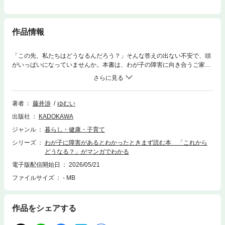
作品情報
「この先、私たちはどうなるんだろう？」そんな答えの出ない不安で、頭
がいっぱいになっていませんか。本書は、わが子の障害に向き合うご家族
が、出生から「親亡き後」の暮らしまで、具体的にどう歩んでいけばいい
のかをマンガと図解でやさしく解きほぐします。福祉の専門家・藤井渉先
生の確かな知見を、人気漫画家ゆむいさんのマンガで構成。難しい手続き
や制度も、当事者家族のリアルなエピソードを通して学べるから、忙しい
著者
藤井渉
ゆむい
合間でもスッと読み進められます。まず最初に手に取ってほしい、一番や
出版社
KADOKAWA
さしい本を目指しました。【内容】第1章：夫婦間トラブルにどう対処？
Q1：夫が話を聞いてくれず非協力的です。どうすればいいでしょうか？
ジャンル
暮らし・健康・子育て
ほか第2章：障害があることが分かったら Q1：わが子の障害が受け入
シリーズ
わが子に障害があるとわかったときまず読む本 「これから
れられない、どうすれば？ ほか第3章：学校へ通い始める Q1：もうす
どうなる？」がマンガでわかる
ぐ小学校。どんな学びの場があり、どう選べばいいのですか？ ほか第4
章：福祉を使いこなす Q1：障害のある人や家庭はどうやって地域生活を
電子版配信開始日
2026/05/21
成り立たせているの？ ほか 第5章：地域で暮らす Q1：子どもが家を
ファイルサイズ
- MB
出て一人暮らしをしたいと言ってくる。本当に大丈夫なの？ ほか第6
章：働き、暮らしを楽しむ Q1：学校を卒業した後、働くなんて、本当に
できるのでしょうか？ ほか
作品をシェアする