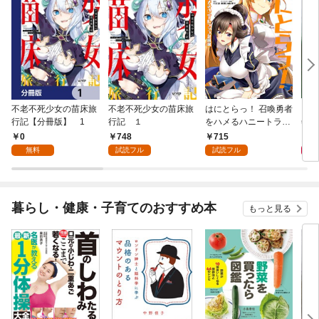
不老不死少女の苗床旅
不老不死少女の苗床旅
はにとらっ！ 召喚勇者
ダ・
行記【分冊版】 1
行記 １
をハメるハニートラッ
年9
プ包囲網 1
0
748
715
9
無料
試読フル
試読フル
暮らし・健康・子育てのおすすめ本
もっと見る