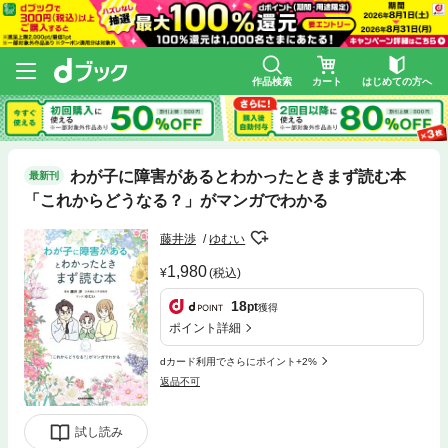
作品検索
カート
はじめての方へ
わが子に障害があるとわかったときまず読む本
最新刊
「これからどうなる？」がマンガでわかる
藤井渉
ゆむい
1,980
(税込)
18
pt
獲得
ポイント詳細
dカード利用でさらにポイント+2%
返品不可
試し読み