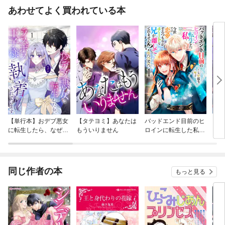
あわせてよく買われている本
【単行本】おデブ悪女
【タテヨミ】あなたは
バッドエンド目前のヒ
【タ
に転生したら、なぜか
もういりません
ロインに転生した私、
リ〜
ラスボス王子様に執着
今世では恋愛するつも
されています
りがチートな兄が離し
てくれません！？@C
OMIC
同じ作者の本
もっと見る