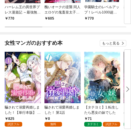
ハーレム王の異世界プ
醜いオークの逆襲 同人
学園騎士のレベルアッ
村人
レス漫遊記 ～最強無双
エロゲの鬼畜皇太子に
プ！レベル1000超え
ライ
のおじさんはあらゆる
転生した喪男の受難
の転生者、落ちこぼれ
770
605
770
7
種族を嫁にする～（コ
（コミック） 1
クラスに入学。そし
ミック） 1
て、（コミック） 1
女性マンガのおすすめ本
もっと見る
騙されて溺愛再婚しま
騙されて溺愛再婚しま
【タテヨミ】1.転生し
【タ
した！【単行本版】 1
した！ 第1話
たら悪女の妹でした
の私
巻
825
0
71
7
試読フル
無料
タテヨミ
試読フル
タ