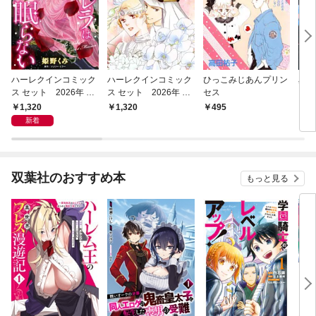
ハーレクインコミック
ハーレクインコミック
ひっこみじあんプリン
星を
ス セット 2026年 vo
ス セット 2026年 vo
セス
l.1022
l.850
1,320
1,320
495
4
新着
双葉社のおすすめ本
もっと見る