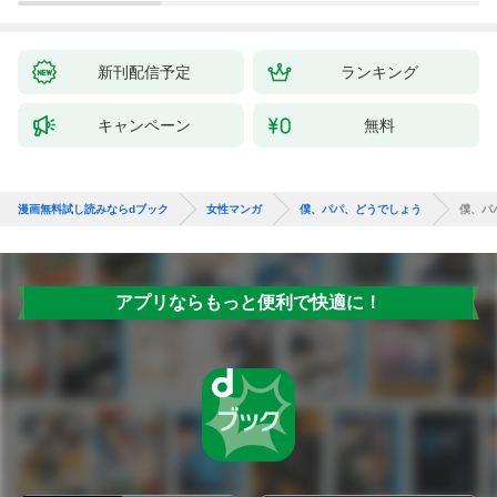
新刊配信予定
ランキング
キャンペーン
無料
漫画無料試し読みならdブック
女性マンガ
僕、パパ、どうでしょう
僕、パ
アプリならもっと便利で快適に！