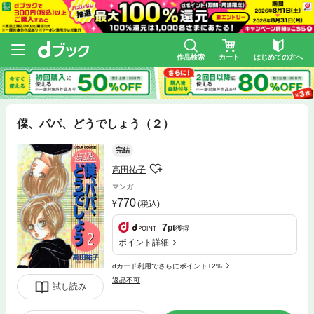
作品検索
カート
はじめての方へ
僕、パパ、どうでしょう（２）
完結
高田祐子
マンガ
770
(税込)
7
pt
獲得
ポイント詳細
dカード利用でさらにポイント+2%
返品不可
試し読み