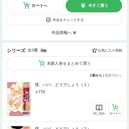
カートへ
今すぐ買う
作品をチェックする
作品情報へ
全3冊
シリーズ
お気に入り登録
完結
未購入巻をまとめて買う
1巻から
|
最新刊から
僕、パパ、どうでしょう（１）
770
試し読み
カートへ
僕、パパ、どうでしょう（２）