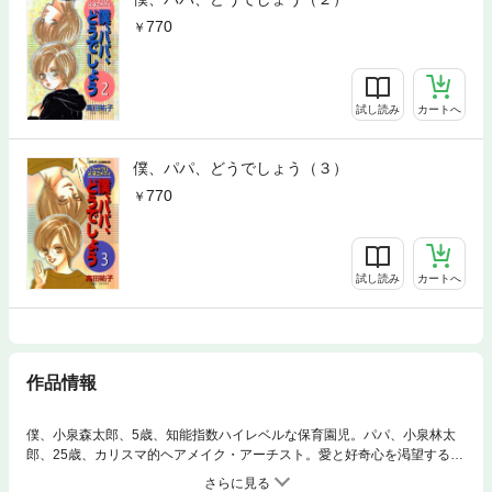
770
試し読み
カートへ
僕、パパ、どうでしょう（３）
770
試し読み
カートへ
作品情報
僕、小泉森太郎、5歳、知能指数ハイレベルな保育園児。パパ、小泉林太
郎、25歳、カリスマ的ヘアメイク・アーチスト。愛と好奇心を渇望する天
才児とクールだけど愛に突っ走れないパパ。そんな親子が繰り広げる可愛