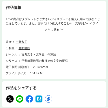
作品情報
※この商品はタブレットなど大きいディスプレイを備えた端末で読むこと
に適しています。また、文字だけを拡大することや、文字列のハイライ
ト、検索、辞書の参照、引用などの機能が使用できません。なだらかな”や
まとことば”の歌たちが背負う、硬質な漢籍や仏典の世界。歌語の創成期、
当時の人々はこんなにも想像力ゆたかに、ことばを試作していた‐。
著者
中野方子
出版社
笠間書院
ジャンル
古典文学・文学史・作家論
シリーズ
平安前期歌語の和漢比較文学的研究
電子版配信開始日
2014/12/09
ファイルサイズ
104.87 MB
作品をシェアする