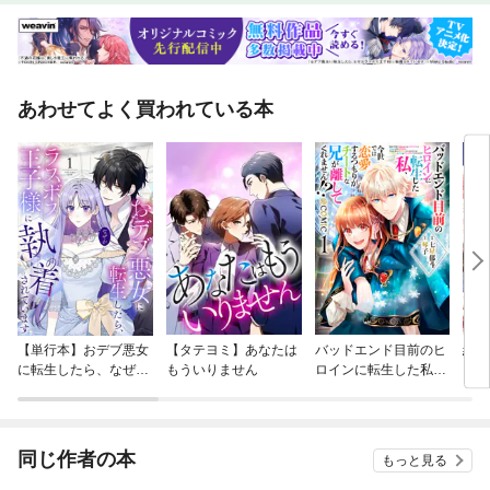
あわせてよく買われている本
【単行本】おデブ悪女
【タテヨミ】あなたは
バッドエンド目前のヒ
結界
に転生したら、なぜか
もういりません
ロインに転生した私、
ラスボス王子様に執着
今世では恋愛するつも
されています
りがチートな兄が離し
てくれません！？@C
OMIC
同じ作者の本
もっと見る