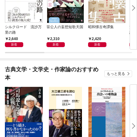
シルクロード 流沙万
笹公人の妄想短歌天国
昭和懐古奇譚集
流行
里の路
語
2,640
2,310
2,420
2,
新着
新着
新着
古典文学・文学史・作家論のおすすめ
もっと見る
本