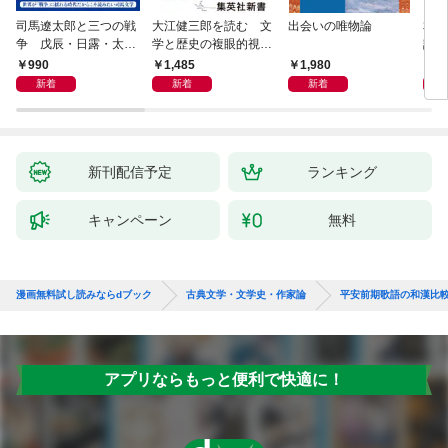
司馬遼太郎と三つの戦
大江健三郎を読む 文
出会いの唯物論
本当
争 戊辰・日露・太平
学と歴史の複眼的視点
話）
洋
から
990
1,485
1,980
1,
新着
新着
新着
新刊配信予定
ランキング
キャンペーン
無料
漫画無料試し読みならdブック
古典文学・文学史・作家論
平安前期歌語の和漢比
アプリならもっと便利で快適に！