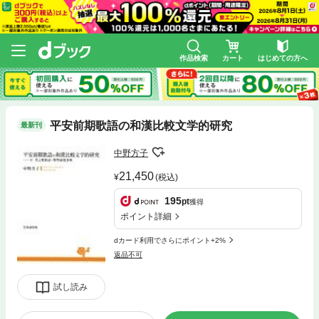
作品検索
カート
はじめての方へ
平安前期歌語の和漢比較文学的研究
最新刊
中野方子
21,450
(税込)
195
pt
獲得
ポイント詳細
dカード利用でさらにポイント+2%
返品不可
試し読み