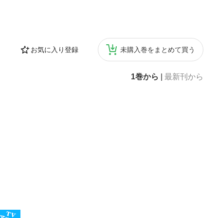
お気に入り登録
未購入巻をまとめて買う
1巻から
|
最新刊から