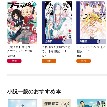
【電子版】月刊コミッ
これは我々夫婦のこと
チェンジリベンジ【分
クフラッパー 2026年9
で、【分冊版】 1
冊版】 1
月号
730
0
0
新着
無料
無料
小説一般のおすすめ本