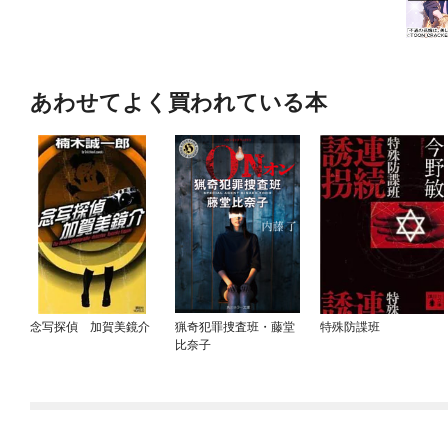
あわせてよく買われている本
念写探偵 加賀美鏡介
猟奇犯罪捜査班・藤堂
特殊防諜班
比奈子