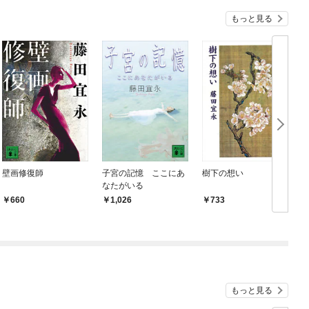
もっと見る
壁画修復師
子宮の記憶 ここにあ
樹下の想い
なたがいる
660
1,026
733
もっと見る