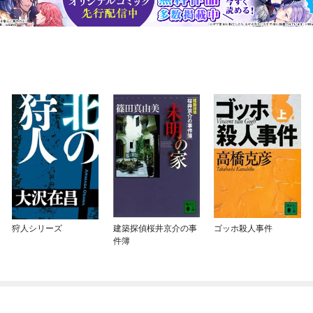
狩人シリーズ
建築探偵桜井京介の事
ゴッホ殺人事件
件簿