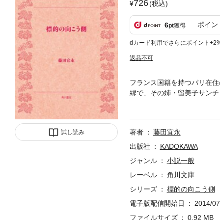
726
(税込)
ポイン
6
pt
獲得
dカード利用でさらにポイント+2
返品不可
フランス国籍を持つパリ在住
縁で、その姉・留美子サンチ
た。突然の死に見え隠れする
陰謀と血塗られた惨劇の渦中
す本格ハードボイルドの逸品
著者
藤田宜永
試し読み
出版社
KADOKAWA
ジャンル
小説一般
レーベル
角川文庫
シリーズ
標的の向こう側
電子版配信開始日
2014/07
ファイルサイズ
0.92 MB