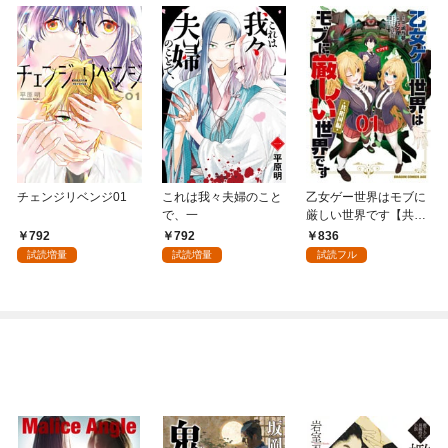
チェンジリベンジ01
これは我々夫婦のこと
乙女ゲー世界はモブに
で、一
厳しい世界です【共和
国編】 ０１
792
792
836
試読増量
試読増量
試読フル