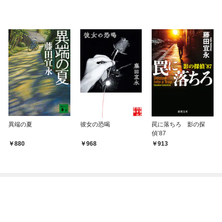
異端の夏
彼女の恐喝
罠に落ちろ 影の探
偵’87
880
968
913