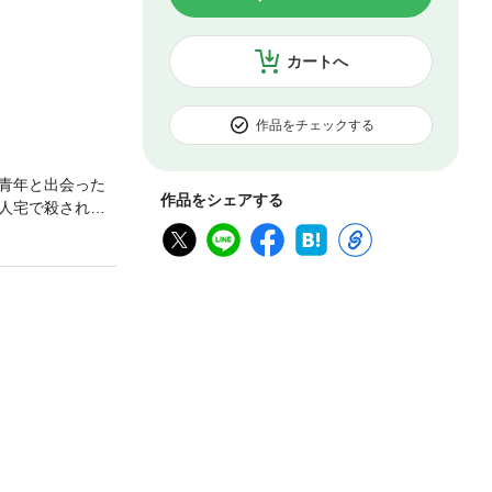
カートへ
作品をチェックする
青年と出会った
作品をシェアする
人宅で殺され
屋の影。数々の
を舞台に織りな