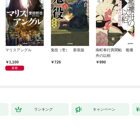
マリスアングル
鬼役（壱） 新装版
南町奉行異聞帖 襤褸
舟の以栢
1,100
726
990
新着
ランキング
キャンペーン