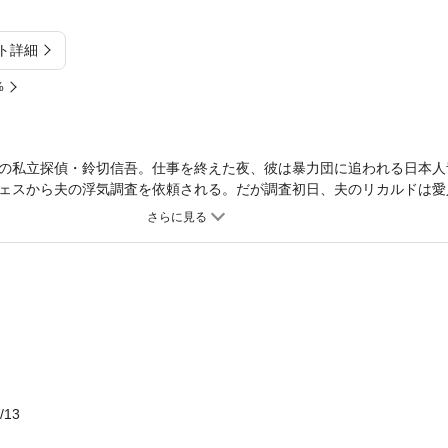
ト詳細
%
の私立探偵・鈴切信吾。仕事を終えた夜、彼は暴力団に追われる日本人
ェスから夫の浮気調査を依頼される。だが調査初日、夫のリカルドは愛
サンチェス家のリゾート地を巡る土地売買の暗躍。青年をつけ狙う殺し
で、鈴切が辿りついた意外な真相とは!? 哀愁のパリ、灼熱のスペイン
。
/13