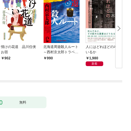
情けの花道 品川任侠
北海道周遊殺人ルート
人にはどれほどの本が
お宿
～西村京太郎トラベル
いるか
ミステリー・セレクシ
1,980
902
990
ョン（1）～
新着
無料