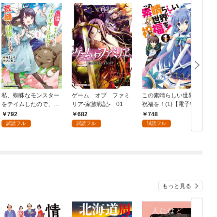
私、蜘蛛なモンスター
ゲーム オブ ファミ
この素晴らしい世界に
をテイムしたので、ス
リア-家族戦記- 01
祝福を！(1)【電子特別
パイダーシルクで裁縫
版】
792
682
748
を頑張ります！ 1
試読フル
試読フル
試読フル
もっと見る