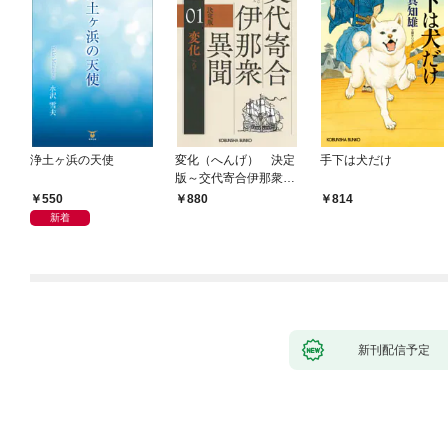
浄土ヶ浜の天使
変化（へんげ） 決定
手下は犬だけ
版～交代寄合伊那衆異
聞（1）～
550
880
814
新着
新刊配信予定