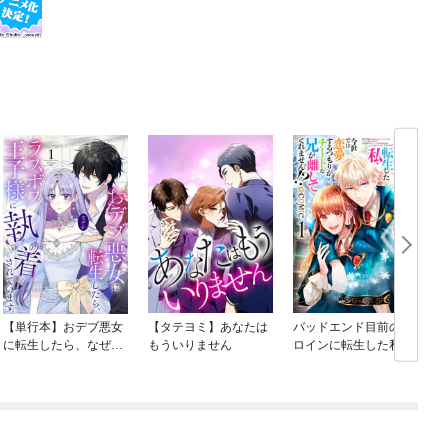
【単行本】おデブ悪女
【タテヨミ】あなたは
バッドエンド目前のヒ
に転生したら、なぜか
もういりません
ロインに転生した私、
ラスボス王子様に執着
今世では恋愛するつも
されています
りがチートな兄が離し
てくれません！？@C
OMIC