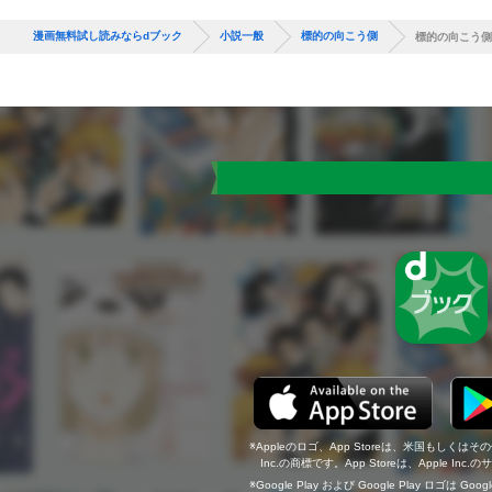
漫画無料試し読みならdブック
小説一般
標的の向こう側
標的の向こう側
Appleのロゴ、App Storeは、米国もしくはそ
Inc.の商標です。App Storeは、Apple In
Google Play および Google Play ロゴは Go