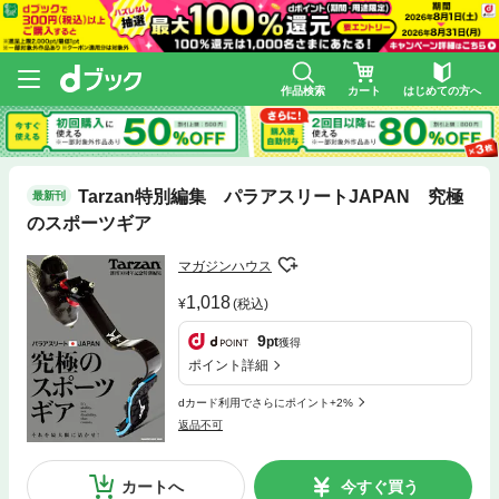
作品検索
カート
はじめての方へ
Tarzan特別編集 パラアスリートJAPAN 究極
最新刊
のスポーツギア
マガジンハウス
1,018
(税込)
9
pt
獲得
ポイント詳細
dカード利用でさらにポイント+2%
返品不可
カートへ
今すぐ買う