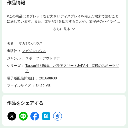
作品情報
※この商品はタブレットなど大きいディスプレイを備えた端末で読むこと
に適しています。また、文字だけを拡大することや、文字列のハイライ
ト、検索、辞書の参照、引用などの機能が使用できません。※本ムックは
カラーページを含みます。お使いの端末によっては、一部読みづらい場合
がございます。日本を代表する、パラアスリートたち。彼ら彼女らの武器
は、鍛え抜かれたカラダだけではありません。義足、義手、さまざまな用
著者
マガジンハウス
途の車いす、自転車、チェアスキー……。個別の障がいに合わせ、競技特
出版社
マガジンハウス
性に応じてカスタマイズされたギアたちもまた、最強の武器なのです。ギ
アたちは“それを最大限に活かせ”というメッセージを、私たちに伝えてく
ジャンル
スポーツ・アウトドア
れます。失われた機能やカラダの一部を嘆くのではなく、社会や周囲の無
シリーズ
Tarzan特別編集 パラアスリートJAPAN 究極のスポーツギ
理解に自分を閉ざすのではなく、パラアスリートたちは最強の武器ととも
ア
に競技という舞台に立ち続けます。例え、選手を知らなくても、まったく
ルールが分からなくても、ギアは私たちに雄弁に語りかけてくるのです。
電子版配信開始日
2016/08/30
2020年の東京に向けパラアスリートへの注目が集まるなか、雑誌『Tarza
ファイルサイズ
34.59 MB
n』が長年にわたって掲載し続けてきた貴重な記事が一冊のムックになり
ました。注目のパラアスリートたちの精緻なワザを、日本が誇る匠たちの
技術がバックアップした、奇跡の結晶がたっぷりご覧いただけます。加え
作品をシェアする
て、過去のパラリンピックのアーカイブ記事、鈴木大地（スポーツ庁長
官）や国枝慎吾（車いすテニス）など、貴重なインタビューも収録。2020
年は、ココから始まります。