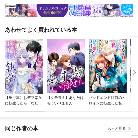
あわせてよく買われている本
【単行本】おデブ悪女
【タテヨミ】あなたは
バッドエンド目前のヒ
結界
に転生したら、なぜか
もういりません
ロインに転生した私、
ラスボス王子様に執着
今世では恋愛するつも
されています
りがチートな兄が離し
てくれません！？@C
OMIC
同じ作者の本
もっと見る