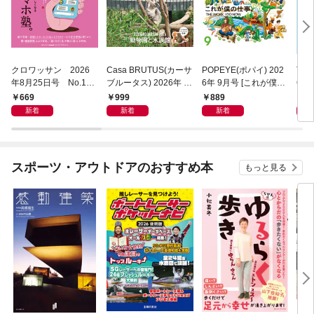
クロワッサン 2026
Casa BRUTUS(カーサ
POPEYE(ポパイ) 202
Tar
年8月25日号 No.117
ブルータス) 2026年 9
6年 9月号 [これが僕の
6年8
1 [大人のAI＆スマホ
月号 [もっと学べる！
仕事。]
[自
669
999
889
7
塾。]
動物園と水族館]
テナ
新着
新着
新着
スポーツ・アウトドアのおすすめ本
もっと見る