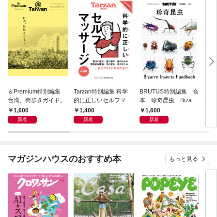
＆Premium特別編集
Tarzan特別編集 科学
BRUTUS特別編集 合
クロ
台湾、街歩きガイド。
的に正しいセルフマッ
本 珍奇昆虫 Bizarre
集 
サージ 増補版
Insects Handbook
1,600
1,400
1,600
1,
新着
新着
新着
マガジンハウスのおすすめ本
もっと見る