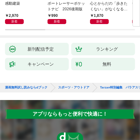
感動建築
ボートレーサーポケッ
心とからだの「歩きた
剣道
トナビ 2026後期版
くない」がなくなる
らせん流 ゆるらく歩
2,970
990
1,870
1,
き
新着
新着
新着
新刊配信予定
ランキング
キャンペーン
無料
漫画無料試し読みならdブック
スポーツ・アウトドア
Tarzan特別編集 パラア
アプリならもっと便利で快適に！