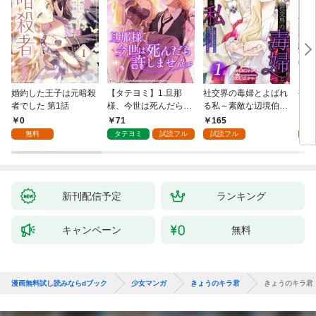
婚約した王子は元暗殺
【タテヨミ】1.旦那
社交界の毒婦とよばれ
視線
者でした 第1話
様、今世は死んだら許
る私～素敵な辺境伯令
る 1
しません
息に腕を折られたの
0
71
165
1
で、責任とってもらい
無料
タテヨミ
試読フル
試読フル
試
ます～［ばら売り］
第1話
新刊配信予定
ランキング
キャンペーン
無料
漫画無料試し読みならdブック
少女マンガ
きょうのキラ君
きょうのキラ君