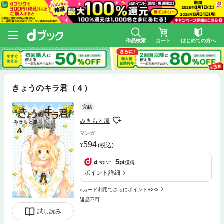
作品検索
カート
はじめての方へ
きょうのキラ君（４）
完結
みきもと凜
マンガ
594
(税込)
5
pt
獲得
ポイント詳細
dカード利用でさらにポイント+2%
返品不可
試し読み