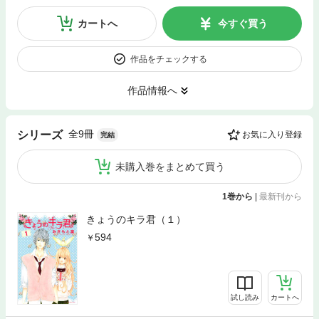
カートへ
今すぐ買う
作品をチェックする
作品情報へ
全9冊
シリーズ
お気に入り登録
完結
未購入巻をまとめて買う
1巻から
|
最新刊から
きょうのキラ君（１）
594
試し読み
カートへ