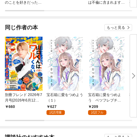
のことを好きだった
は不倫に含まれます
手は
の？
か？
同じ作者の本
もっと見る
別冊フレンド 2026年7
宝石箱に愛をつめよう
宝石箱に愛をつめよ
稲妻
月号[2026年6月12日
（１）
う ベツフレプチ
フレ
発売]
（１）
627
209
660
1
試読増量
試読フル