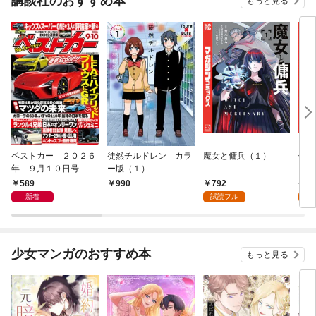
講談社のおすすめ本
もっと見る
ベストカー ２０２６
徒然チルドレン カラ
魔女と傭兵（１）
信じ
年 ９月１０日号
ー版（１）
ンジ
かけ
589
792
7
990
ガチ
新着
試読フル
試
９９
れて
バー
『ざ
少女マンガのおすすめ本
もっと見る
（１