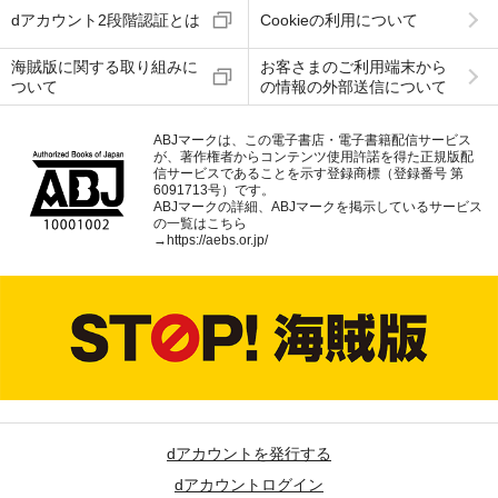
dアカウント2段階認証とは
Cookieの利用について
海賊版に関する取り組みに
お客さまのご利用端末から
ついて
の情報の外部送信について
ABJマークは、この電子書店・電子書籍配信サービス
が、著作権者からコンテンツ使用許諾を得た正規版配
信サービスであることを示す登録商標（登録番号 第
6091713号）です。
ABJマークの詳細、ABJマークを掲示しているサービス
の一覧はこちら
→
https://aebs.or.jp/
dアカウントを発行する
dアカウントログイン