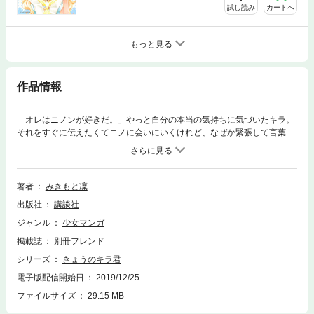
試し読み
カートへ
もっと見る
作品情報
「オレはニノンが好きだ。」やっと自分の本当の気持ちに気づいたキラ。
それをすぐに伝えたくてニノに会いにいくけれど、なぜか緊張して言葉に
できずじまい……。お互いに惹かれてるのに、ちょっぴりもどかしい恋の
行方は！？ なにげない日常に二人が紡ぐ、天国に一番近い恋。
著者
みきもと凜
出版社
講談社
ジャンル
少女マンガ
掲載誌
別冊フレンド
シリーズ
きょうのキラ君
電子版配信開始日
2019/12/25
ファイルサイズ
29.15 MB