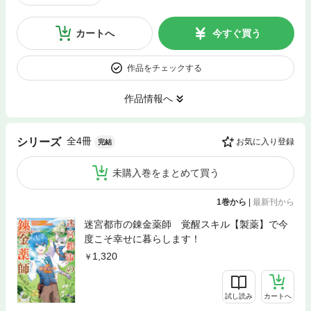
カートへ
今すぐ買う
作品をチェックする
作品情報へ
全4冊
シリーズ
お気に入り登録
完結
未購入巻をまとめて買う
1巻から
|
最新刊から
迷宮都市の錬金薬師 覚醒スキル【製薬】で今
度こそ幸せに暮らします！
1,320
試し読み
カートへ