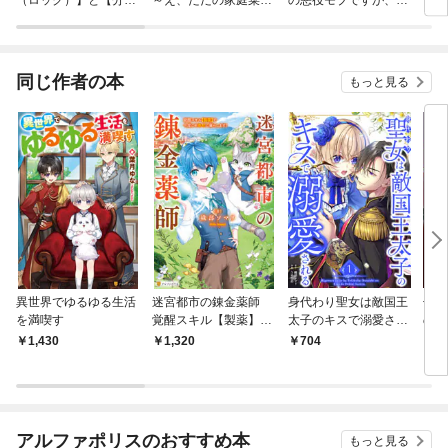
分解（リリース）】の
ですけど？～
罪は嫌なので真っ当に
駄に
能力を隠していたら追
生きます
ズ
放される～封印してい
た魔王が暴れ出したみ
同じ作者の本
もっと見る
たいだけど、S級冒険
者とダンジョン制覇す
るのでもう遅いです～
【分冊版】
異世界でゆるゆる生活
迷宮都市の錬金薬師
身代わり聖女は敵国王
七星
を満喫す
覚醒スキル【製薬】で
太子のキスで溺愛され
の星
今度こそ幸せに暮らし
る【単行本版】 1巻
1,430
1,320
704
9
ます！
アルファポリスのおすすめ本
もっと見る