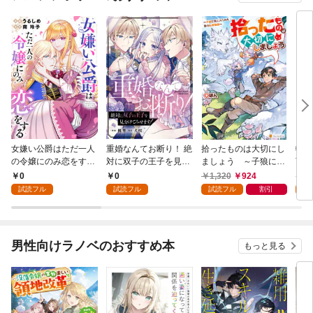
女嫌い公爵はただ一人
重婚なんてお断り！ 絶
拾ったものは大切にし
転生
の令嬢にのみ恋をする
対に双子の王子を見分
ましょう ～子狼に気
下に
（分冊版）第１話
けてみせます！（分冊
に入られた男の転移物
冒険
0
0
1,320
924
1,
版） 第１話
語～
試読フル
試読フル
試読フル
割引
試
男性向けラノベのおすすめ本
もっと見る