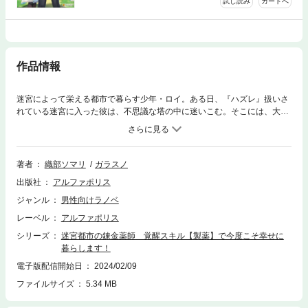
試し読み
カートへ
作品情報
迷宮によって栄える都市で暮らす少年・ロイ。ある日、『ハズレ』扱いさ
れている迷宮に入った彼は、不思議な塔の中に迷いこむ。そこには、大量
のレア素材とそれを食べるスライムがいて、その光景を見たロイは、自身
の失われた記憶を思い出す……なんと彼の前世は【製薬】スライムだった
のだ！ ロイは、覚醒したスキルと古代文明の技術で、自由に気ままな製
薬ライフを送ることを決意する――『ハズレ』から始まるまったり薬師ラ
著者
織部ソマリ
ガラスノ
イフ、開幕！
出版社
アルファポリス
ジャンル
男性向けラノベ
レーベル
アルファポリス
シリーズ
迷宮都市の錬金薬師 覚醒スキル【製薬】で今度こそ幸せに
暮らします！
電子版配信開始日
2024/02/09
ファイルサイズ
5.34 MB