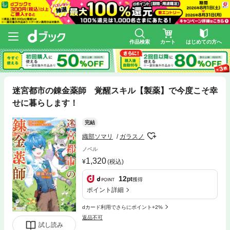
作品検索
カート
はじめての方へ
迷宮都市の錬金薬師 覚醒スキル【製薬】で今度こそ幸
せに暮らします！
完結
織部ソマリ
ガラスノ
ノベル
1,320
(税込)
12
pt
獲得
ポイント詳細
dカード利用でさらにポイント+2%
返品不可
試し読み