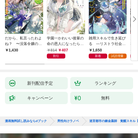
だから、私言ったわよ
学園一かわいい後輩の
雑用スキルで生き延び
天才
ね？ 〜没落令嬢の案
命の恩人になったら、
る —リストラ社会人
私の
外楽しい領地改革〜
通い妻になって関係を
のソロダンジョン攻略
戻っ
814
407
1,650
1,
1,430
迫ってくる。
記—
して
割引
新着
試読増量
新刊配信予定
ランキング
キャンペーン
無料
漫画無料試し読みならdブック
男性向けラノベ
迷宮都市の錬金薬師 覚醒スキル