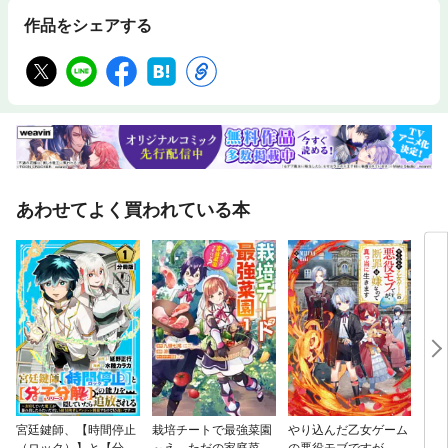
作品をシェアする
あわせてよく買われている本
宮廷鍵師、【時間停止
栽培チートで最強菜園
やり込んだ乙女ゲーム
「も
（ロック）】と【分子
～え、ただの家庭菜園
の悪役モブですが、断
った