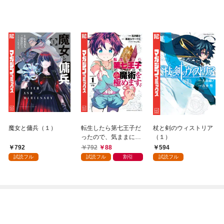
魔女と傭兵（１）
転生したら第七王子だ
杖と剣のウィストリア
ったので、気ままに魔
（１）
術を極めます（１）
792
792
88
594
試読フル
試読フル
割引
試読フル