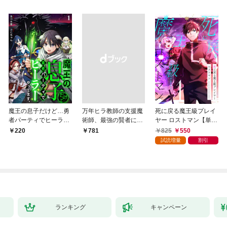
魔王の息子だけど…勇
万年ヒラ教師の支援魔
死に戻る魔王級プレイ
者パーティでヒーラー
術師、最強の賢者にな
ヤー ロストマン【単行
やってます。1
る～不人気の支援魔術
本版】 1巻
825
550
220
￥781
師は給料泥棒だと魔術
試読増量
割引
大学をクビになった
が、出世した元教え子
たちのおかげで何も困
らない件～【単行本
版】 1巻
ランキング
キャンペーン