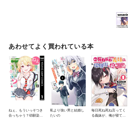
あわせてよく買われている本
ねぇ、もういっそつき
私より強い男と結婚し
毎日死ね死ね言ってく
合っちゃう？幼馴染の
たいの
る義妹が、俺が寝てい
美少女に頼まれて、カ
る隙に催眠術で惚れさ
モフラ彼氏はじめまし
せようとしてくるんで