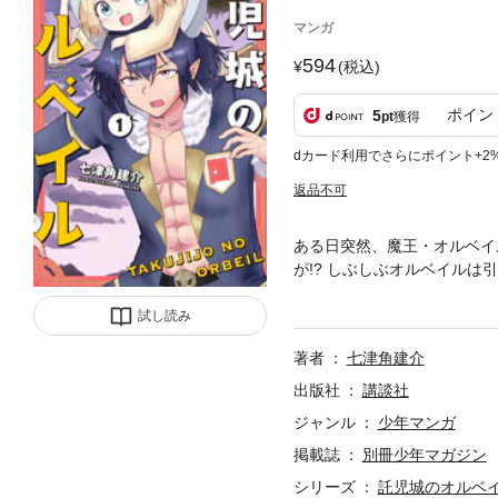
マンガ
594
(税込)
ポイン
5
pt
獲得
dカード利用でさらにポイント+2
返品不可
ある日突然、魔王・オルベイ
が!? しぶしぶオルベイル
ち」のドタバタ魔王城ホーム
やって来た！ 憎き勇者の娘
試し読み
王城は大さわぎ！ 「勇者の
著者
七津角建介
出版社
講談社
ジャンル
少年マンガ
掲載誌
別冊少年マガジン
シリーズ
託児城のオルベ