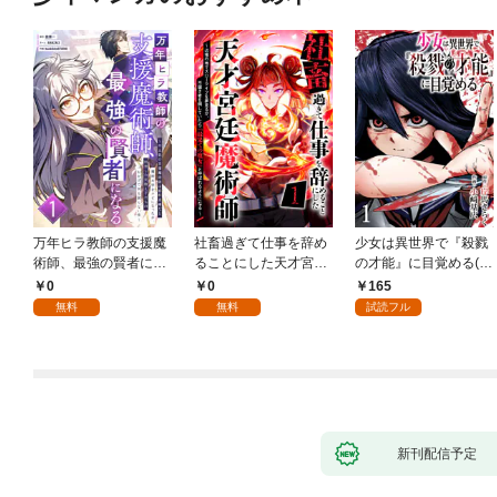
万年ヒラ教師の支援魔
社畜過ぎて仕事を辞め
少女は異世界で『殺戮
術師、最強の賢者にな
ることにした天才宮廷
の才能』に目覚める(話
る～不人気の支援魔術
魔術師～辺境の地でス
売り) #1
0
0
165
師は給料泥棒だと魔術
ローライフを夢見る
無料
無料
試読フル
大学をクビになった
が、不届き者を倒して
が、出世した元教え子
いたら『最果ての魔
たちのおかげで何も困
女』と呼ばれるように
らない件～ 第1話
なる～ 第1話
新刊配信予定