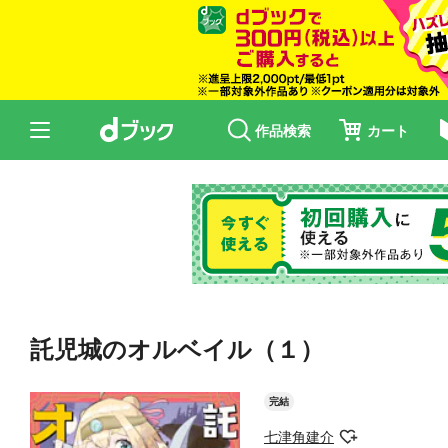
作品検索
カート
託児城のオルベイル（１）
完結
七津角建介