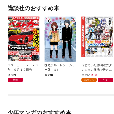
講談社のおすすめ本
ベストカー ２０２６
徒然チルドレン カラ
信じていた仲間達にダ
年 ９月１０日号
ー版（１）
ンジョン奥地で殺され
かけたがギフト『無限
589
792
88
990
ガチャ』でレベル９９
新着
試読フル
割引
９９の仲間達を手に入
れて元パーティーメン
バーと世界に復讐＆
『ざまぁ！』します！
（１）
少年マンガのおすすめ本