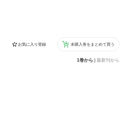
お気に入り登録
未購入巻をまとめて買う
1巻から
|
最新刊から