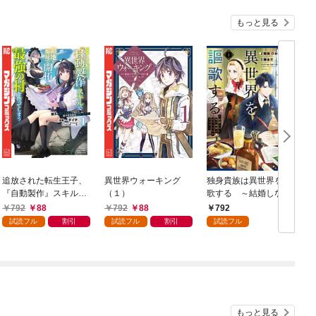
もっと見る
追放された転生王子、
異世界ウォーキング
独身貴族は異世界を謳
『自動製作』スキルで
（１）
歌する ～結婚しない
領地を爆速で開拓し最
男の優雅なおひとりさ
792
88
792
88
792
強の村を作ってしまう
まライフ～（１）
試読フル
割引
試読フル
割引
試読フル
～最強クラフトスキル
で始める、楽々領地開
拓スローライフ～
（１）
もっと見る