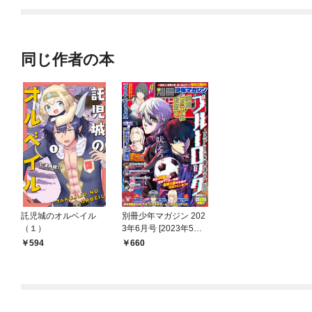
た
すけど……！
同じ作者の本
託児城のオルベイル
別冊少年マガジン 202
（１）
3年6月号 [2023年5月9
日発売]
594
660