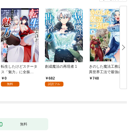
転生したけどステータ
創成魔法の再現者 1
きのした魔法工務店
ス「魅力」に全振
異世界工法で最強の家
り！？(1)
づくりを（コミック）
0
682
748
１
無料
試読フル
無料