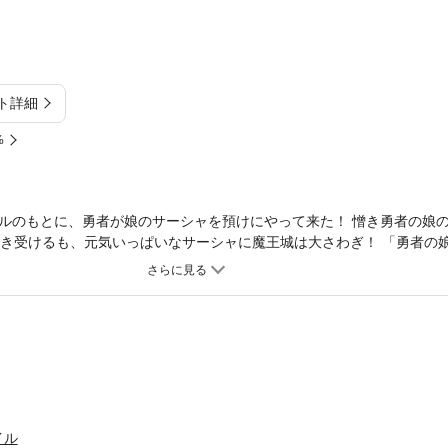
ト詳細
%
ルのもとに、勇者が娘のサーシャを預けにやって来た！ 憎き勇者の娘
は引き受けるも、元気いっぱいなサーシャに魔王城は大さわぎ！ 「勇者の
コメディ開幕！ある日突然、魔王・オルベイルのもとに、勇者が娘のサ
の子守を、なぜ我が!? しぶしぶオルベイルは引き受けるも、元気いっぱ
娘」と「魔王たち」のドタバタ魔王城ホームコメディ開幕！
イル