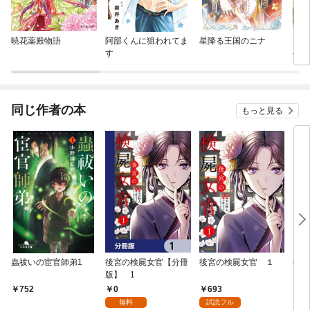
暁花薬殿物語
阿部くんに狙われてま
星降る王国のニナ
シ
す
—黒
同じ作者の本
もっと見る
蟲祓いの宦官師弟1
後宮の検屍女官【分冊
後宮の検屍女官 １
後宮
版】 1
0
693
752
7
無料
試読フル