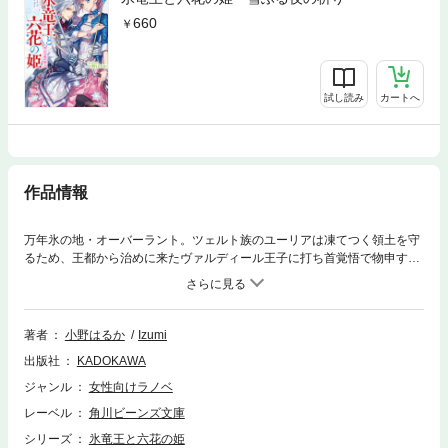
660
試し読み
カートへ
作品情報
万年氷の地・オーバーラント。ツェルト族のユーリアは凍てつく領土を守
るため、王都から治めに来たヴァルディール王子に打ち首覚悟で物申す。
しかし、なぜか王子のお目付け役に任命され、寵姫の噂まで立ってしま
う。それを聞きつけた対立民族がユーリアに敵意をあらわにする中、王子
の暗殺未遂事件が起こって…!?「会いに来たぞ。私の寵姫」氷竜王の化身
と恐れられ、死を望まれた王子と己の命を懸けた姫。宿命に抗う二人の革
著者
小野はるか
Izumi
命ロマンス！
出版社
KADOKAWA
ジャンル
女性向けラノベ
レーベル
角川ビーンズ文庫
シリーズ
氷竜王と六花の姫