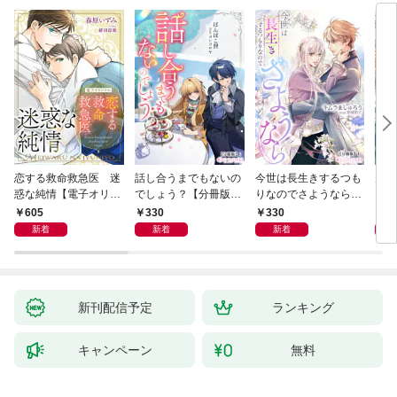
恋する救命救急医 迷
話し合うまでもないの
今世は長生きするつも
夫が
惑な純情【電子オリジ
でしょう？【分冊版】
りなのでさようなら
した
ナル】
1
【分冊版】1
ます
605
330
330
3
新着
新着
新着
新刊配信予定
ランキング
キャンペーン
無料