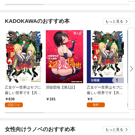
KADOKAWAのおすすめ本
もっと見る
乙女ゲー世界はモブに
淫獄団地【第1話】
乙女ゲー世界はモブに
私、
厳しい世界です【共和
厳しい世界です【共和
をテ
国編】 ０１
国編】【分冊版】 1
パイ
836
0
0
181
を頑
試読フル
無料
版】
女性向けラノベのおすすめ本
もっと見る