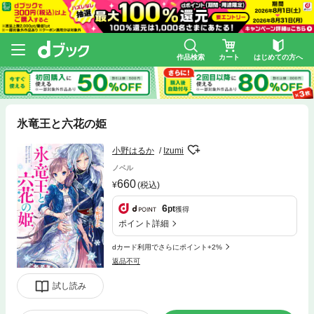
作品検索
カート
はじめての方へ
氷竜王と六花の姫
小野はるか
Izumi
ノベル
660
(税込)
6
pt
獲得
ポイント詳細
dカード利用でさらにポイント+2%
返品不可
試し読み