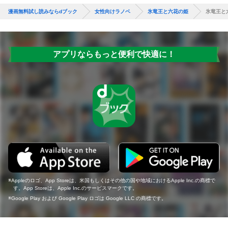
漫画無料試し読みならdブック
女性向けラノベ
氷竜王と六花の姫
氷竜王と
アプリならもっと便利で快適に！
Appleのロゴ、App Storeは、米国もしくはその他の国や地域におけるApple Inc.の商標で
す。App Storeは、Apple Inc.のサービスマークです。
Google Play および Google Play ロゴは Google LLC の商標です。