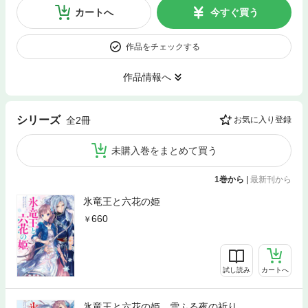
カートへ
今すぐ買う
作品をチェックする
作品情報へ
シリーズ
全2冊
お気に入り登録
未購入巻をまとめて買う
1巻から
|
最新刊から
氷竜王と六花の姫
660
試し読み
カートへ
氷竜王と六花の姫 雪ふる夜の祈り