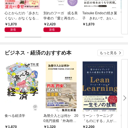
心とからだの「歩きた
別れのフーガ 或る美
Taisuke Endoの焼き菓
Wha
くない」がなくなる
学者の『愛と再生の断
子 きれいで、おいし
それ
らせん流 ゆるらく歩
章』
く、ナチュラルに
1,870
2,420
1,870
1,
き
新着
新着
ビジネス・経済のおすすめ本
もっと見る
食べる経済学
為替介入とは何か 20
リーン・ラーニング
研究
0兆円規模「外為特
「ものにする」人が自
会」が生まれた謎
然とやっている 最小の
1,320
2,200
5,
1,870