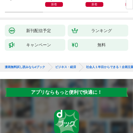
インプットで最大の成
新着
新着
果を得る学習法
新刊配信予定
ランキング
キャンペーン
無料
漫画無料試し読みならdブック
ビジネス・経済
社会人１年目からできる！企画立
アプリならもっと便利で快適に！