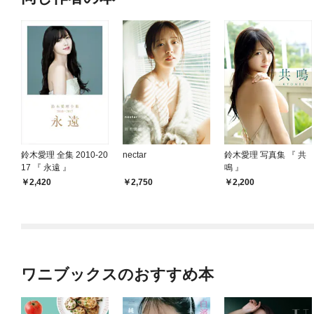
鈴木愛理 全集 2010-20
nectar
鈴木愛理 写真集 『 共
17 『 永遠 』
鳴 』
2,420
2,750
2,200
ワニブックスのおすすめ本