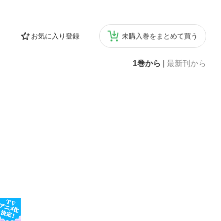
お気に入り登録
未購入巻をまとめて買う
1巻から
|
最新刊から