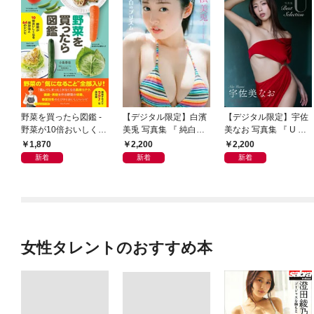
野菜を買ったら図鑑 -
【デジタル限定】白濱
【デジタル限定】宇佐
野菜が10倍おいしくな
美兎 写真集 『 純白の
美なお 写真集 『 U ～
る保存法と64のレシピ
プリズム 』
Best Selection ～ 』
1,870
2,200
2,200
-
新着
新着
新着
女性タレントのおすすめ本