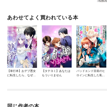
あわせてよく買われている本
【単行本】おデブ悪女
【タテヨミ】あなたは
バッドエンド目前のヒ
に転生したら、なぜか
もういりません
ロインに転生した私、
ラスボス王子様に執着
今世では恋愛するつも
されています
りがチートな兄が離し
てくれません！？@C
OMIC
同じ作者の本