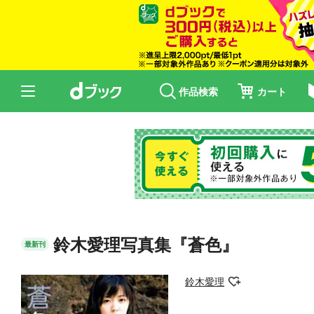
作品検索
カート
鈴木愛理写真集『蒼色』
最新刊
鈴木愛理