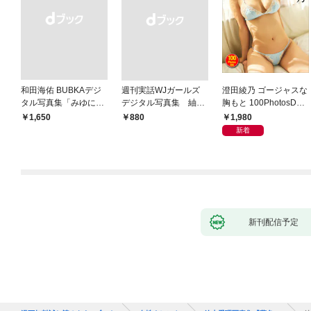
和田海佑 BUBKAデジ
週刊実話WJガールズ
澄田綾乃 ゴージャスな
タル写真集「みゆに夢
デジタル写真集 紬柊
胸もと 100PhotosDX[s
中。」
「あなたに触れたい」
abra net e-Book]
1,980
￥1,650
￥880
featuring 三島ゆう
新着
新刊配信予定