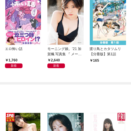
エロ怖い話
モーニング娘。’21 加
渡り鳥とカタツムリ
賀楓 写真集 『 メープ
【分冊版】第1話
ルシュガー 』
1,760
2,640
165
新着
新着