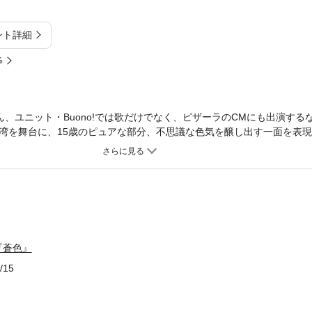
ント詳細
%
ろん、ユニット・Buono!では歌だけでなく、ピザーラのCMにも出演す
湾を舞台に、15歳のピュアな部分、不思議な色気を醸し出す一面を表
は、どこか切なさを感じさせ、また海岸で走り回る姿や屋台でかき氷を
がのぞけます。衣装も多彩で、今までにないカラフルな色味やデザイン
の愛理が凝縮された一冊を、みなさんにお届けします！
『蒼色』
/15