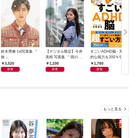
鈴木秀脩 1st写真集 『
【デジタル限定】今井
すごいADHD脳 - 天才
旅 』
美桜 写真集 『 雨の音
的な能力を200％引き
好
を聞きながら 』
出す方法 -
3,520
1,100
1,760
新着
新着
新着
の
もっと見る