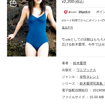
2,200
(税込)
ポイ
20
pt
獲得
dカード利用でさらにポイント+2
返品不可
℃‐uteとしての活動はもち
広げる鈴木愛理。今作では台
る街並みで切り取られた表情
は、茶目っ気たっぷりの素顔
も挑戦。15歳、ありのまま
著者
鈴木愛理
出版社
ワニブックス
ジャンル
女性タレント
シリーズ
鈴木愛理写真集
電子版配信開始日
2019/08
ファイルサイズ
15.50 MB