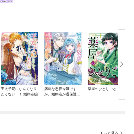
王太子妃になんてなり
病弱な悪役令嬢です
薬屋のひとりごと
たくない！！ 婚約者編
が、婚約者が過保護す
ぎて逃げ出したい(私た
ち犬猿の仲でしたよ
ね！？)
もっと見る