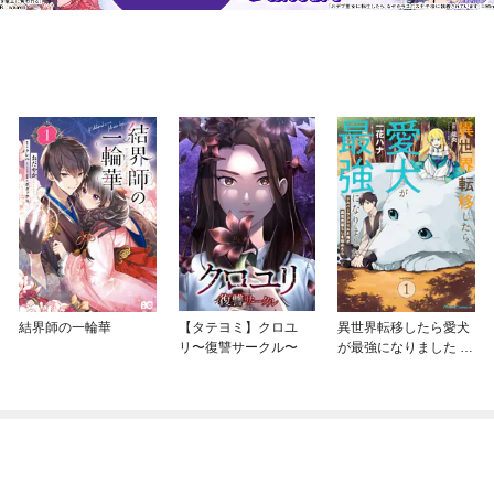
結界師の一輪華
【タテヨミ】クロユ
異世界転移したら愛犬
リ〜復讐サークル〜
が最強になりました ～
シルバーフェンリルと
俺が異世界暮らしを始
めたら～ THE COMIC