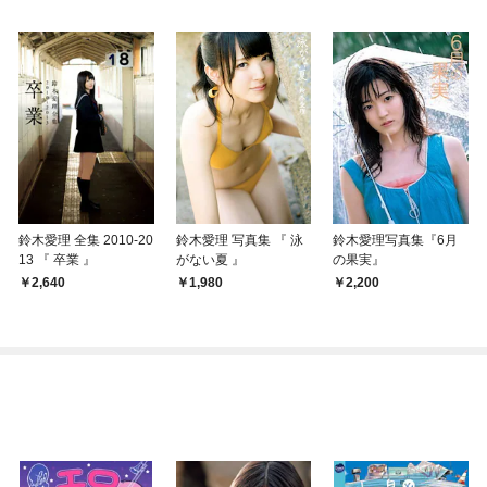
鈴木愛理 全集 2010-20
鈴木愛理 写真集 『 泳
鈴木愛理写真集『6月
13 『 卒業 』
がない夏 』
の果実』
2,640
1,980
2,200