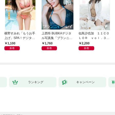
横野すみれ「もうお手
上西怜 BUBKAデジタ
似鳥沙也加 １１ＣＯ
上げ」SPA！デジタル
ル写真集「ブランニュ
ＬＯＲ ｖｏｌ．３
写真集
ー・レイ」
ＦＲＩＤＡＹデジタル
1,100
1,760
2,200
写真集
新着
新着
新着
ランキング
キャンペーン