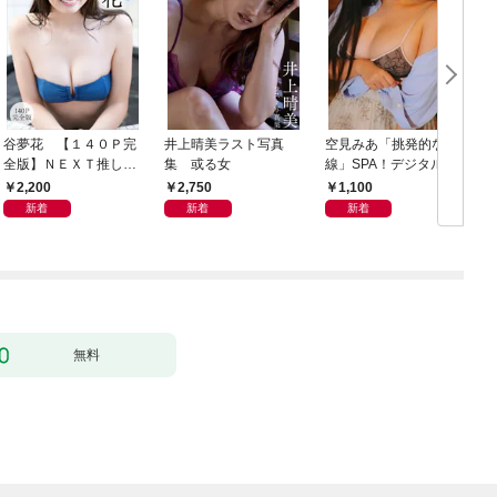
谷夢花 【１４０Ｐ完
井上晴美ラスト写真
空見みあ「挑発的な視
全版】ＮＥＸＴ推しガ
集 或る女
線」SPA！デジタル写
ール！ １～４ ヤン
真集
2,200
2,750
1,100
マガデジタル写真集
新着
新着
新着
無料