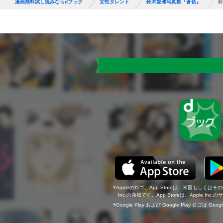
漫画無料試し読みならdブック
女性タレント
鈴木愛理写真集『蒼色』
鈴
Appleのロゴ、App Storeは、米国もしくはそ
Inc.の商標です。App Storeは、Apple In
Google Play および Google Play ロゴは Go