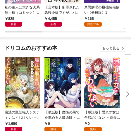
私の主人は大きな犬系
【合本版】断罪された
禁忌解呪の最強装備使
禁忌
騎士様（コミック）１
悪役令嬢ですが、パン
い【分冊版】1
い１
を焼いたら聖女にジョ
825
4,455
165
8
ブチェンジしまし
新着
新着
試読フル
た！？ 全３巻
ドリコムのおすすめ本
もっと見る
魔法の瓶詰職人システ
【単話版】魔術の果て
【単話版】隠れ才女は
【単
ィナはくじけない ～追
を求める大魔術師 ～魔
全然めげない ～義母と
たチ
放された呪われ王女は
道を極めた俺が三百年
義妹に家を追い出され
する
1,650
0
0
0
隠れた才能で一から幸
後の技術革新を期待し
たので婚約破棄しても
一緒
新着
無料
無料