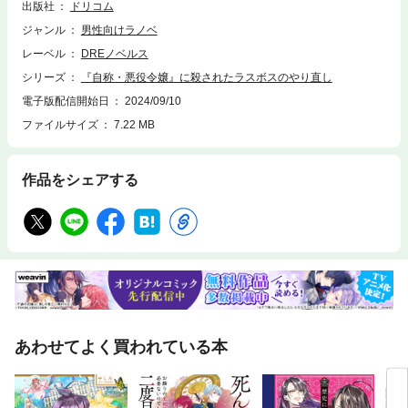
出版社
ドリコム
ころが、ずっと独りぼっちだったミリィの考えはことごとく空回り、やが
て周囲を巻き込んだ騒動になってしまい――!? 復讐から始まるやり直し
ジャンル
男性向けラノベ
コメディファンタジー、開幕!!
レーベル
DREノベルス
シリーズ
『自称・悪役令嬢』に殺されたラスボスのやり直し
電子版配信開始日
2024/09/10
ファイルサイズ
7.22 MB
作品をシェアする
あわせてよく買われている本