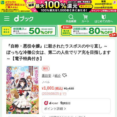
作品検索
カート
はじめての方へ
『自称・悪役令嬢』に殺されたラスボスのやり直し ～
ぼっちな冷徹公女は、第二の人生でリア充を目指します
～【電子特典付き】
割引
鷹目堂
眠介
ノベル
1,001
(税込)
1,430
(2026/08/25まで)
9
pt
獲得
ポイント詳細