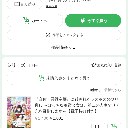
dカード利用でさらにポイント+2%
試し読み
返品不可
カートへ
今すぐ買う
作品をチェックする
作品情報へ
シリーズ
全2冊
お気に入り登録
未購入巻をまとめて買う
1巻から
|
最新刊から
『自称・悪役令嬢』に殺されたラスボスのやり
直し ～ぼっちな冷徹公女は、第二の人生でリア
充を目指します～【電子特典付き】
1,430
1,001