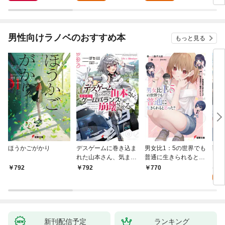
せを掴みます～【電子
て転生したら、哀しく
らおうと思ったら、紳
す 
特典付き】
なるほど退化してい
士だった婚約者が激し
た……～ 第1話（1）
く溺愛してくるように
なりました！？～ 第
男性向けラノベのおすすめ本
もっと見る
1話（1）
ほうかごがかり
デスゲームに巻き込ま
男女比1：5の世界でも
戦地
れた山本さん、気まま
普通に生きられると思
カシ
にゲームバランスを崩
った？ ～激重感情な
活を
8
792
792
770
壊させる【電子特別
彼女たちが無自覚男子
特典
試
版】
に翻弄されたら～
新刊配信予定
ランキング