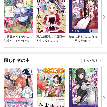
白豚貴族ですが前世の
死んだ王妃は二度目の
歴史に残る悪女になる
転生
記憶が生えたのでひよ
人生を楽しみます ー
ぞ 悪役令嬢になるほ
い【
こな弟育てます
お飾りの王妃は必要な
ど王子の溺愛は加速す
いのでしょう？ー（分
るようです！【分冊
冊版）
版】
同じ作者の本
もっと見る