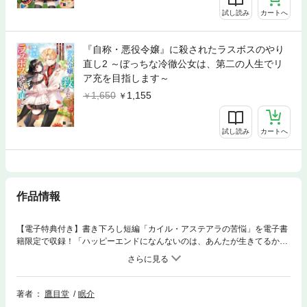
試し読み
カートへ
『自称・悪役令嬢』に殺されたラスボスのやり
直し2 ～ぼっちな冷徹公女は、第二の人生でリ
ア充を目指します～
1,650
1,155
試し読み
カートへ
作品情報
【電子特典付き】書き下ろし短編「カイル・アステアラの苦悩」を電子書
籍限定で収録！「ハッピーエンドになんないのは、あんたが生きてるから
じゃないの!?」 人を寄せ付けず『冷徹公女』と噂されるミリィは、『悪
役令嬢』を自称するアンジェリーナに訳も分からず殺されてしまう。しか
し目が覚めると、彼女は殺されるより３年前の世界にいた。 復讐を誓う
ミリィだが、１人ではまた殺されてしまうだけ……。協力してくれる友達
著者
鷹目堂
眠介
を作ろうと思い立ち、前回とは違った社交的な行動を心がけるミリィ。と