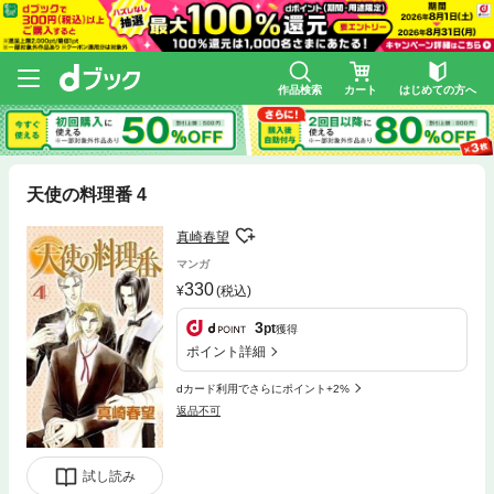
作品検索
カート
はじめての方へ
天使の料理番 4
真崎春望
マンガ
330
(税込)
3
pt
獲得
ポイント詳細
dカード利用でさらにポイント+2%
返品不可
試し読み