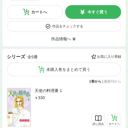
カートへ
今すぐ買う
作品をチェックする
作品情報へ
シリーズ
全5冊
お気に入り登録
未購入巻をまとめて買う
1巻から
|
最新刊から
天使の料理番 1
330
試し読み
カートへ