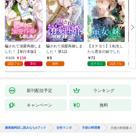
騙されて溺愛再婚しま
騙されて溺愛再婚しま
【タテヨミ】1.転生し
【タ
した！【単行本版】 1
した！ 第1話
たら悪女の妹でした
の私
巻
825
110
0
71
7
試読フル
割引
無料
タテヨミ
試読フル
タ
新刊配信予定
ランキング
キャンペーン
無料
漫画無料試し読みならdブック
女性マンガ
天使の料理番
天使の料理番 4