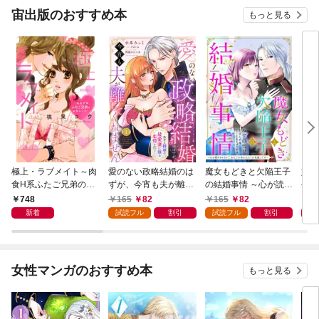
宙出版のおすすめ本
もっと見る
極上・ラブメイト～肉
愛のない政略結婚のは
魔女もどきと欠陥王子
婚約
食H系ふたご兄弟のお
ずが、今宵も夫が離し
の結婚事情 ～心が読め
やし
気にいり～
てくれません～無骨な
ちゃうので、あなたの
器用
748
165
82
165
82
1
将軍は最愛妻に滾る恋
本心なんてお見通しで
た【
新着
試読フル
割引
試読フル
割引
情を注ぐ～【単話売】
す～【単話売】 1話
1話
女性マンガのおすすめ本
もっと見る