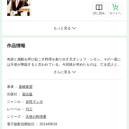
試し読み
カートへ
もっと見る
作品情報
奇跡と感動を呼び起こす料理を創り出す天才シェフ・シモン。その一皿に
は天使が降臨すると言われている。今回彼が求めたものは、亡き恋人と食
べたパリのパンの味で！？究極の癒しコミック第４巻！！
著者
真崎春望
出版社
宙出版
ジャンル
女性マンガ
レーベル
YLC
シリーズ
天使の料理番
電子版配信開始日
2014/09/16