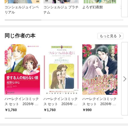
コンシェルジュインペ
コンシェルジュ プラチ
よろず幻夜館
妖し
リアル
ナム
同じ作者の本
もっと見る
ハーレクインコミック
ハーレクインコミック
ハーレクインコミック
ロミ
ス セット 2026年 vo
ス セット 2026年 vo
ス セット 2026年 vo
シェ
l.1059
l.916
l.781
に香
1,760
1,760
990
5