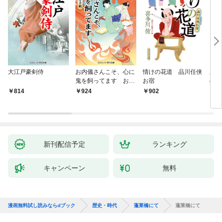
大江戸豪剣侍
お内儀さんこそ、心に
情けの花道 品川任侠
必殺
鬼を飼ってます おけ
お宿
の弦
いの戯作手帖
814
924
902
8
新刊配信予定
ランキング
キャンペーン
無料
漫画無料試し読みならdブック
歴史・時代
蓬莱橋にて
蓬莱橋にて