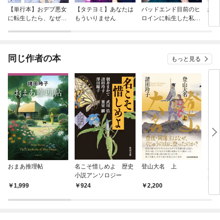
【単行本】おデブ悪女
【タテヨミ】あなたは
バッドエンド目前のヒ
結界
に転生したら、なぜか
もういりません
ロインに転生した私、
ラスボス王子様に執着
今世では恋愛するつも
されています
りがチートな兄が離し
てくれません！？@C
OMIC
同じ作者の本
もっと見る
おまあ推理帖
名こそ惜しめよ 歴史
登山大名 上
麻阿
小説アンソロジー
庫）
1,999
924
2,200
9