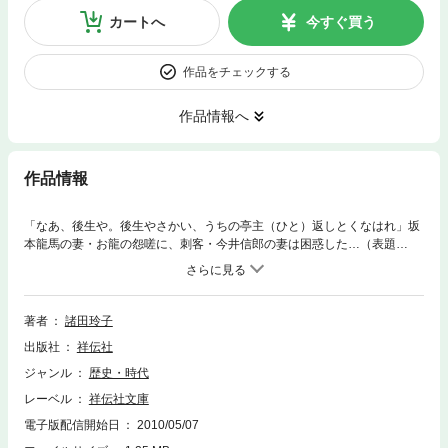
カートへ
今すぐ買う
作品をチェックする
作品情報へ
作品情報
「なあ、後生や。後生やさかい、うちの亭主（ひと）返しとくなはれ」坂
本龍馬の妻・お龍の怨嗟に、刺客・今井信郎の妻は困惑した…（表題
作）。東海道の宿場を往き交う儚い想い。すれ違う男と女の心…。運命の
ほころびに翻弄される人々の哀切を描く時代小説集！
著者
諸田玲子
出版社
祥伝社
ジャンル
歴史・時代
レーベル
祥伝社文庫
電子版配信開始日
2010/05/07