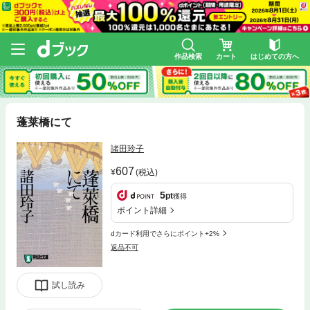
作品検索
カート
はじめての方へ
蓬莱橋にて
諸田玲子
607
(税込)
5
pt
獲得
ポイント詳細
dカード利用でさらにポイント+2%
返品不可
試し読み