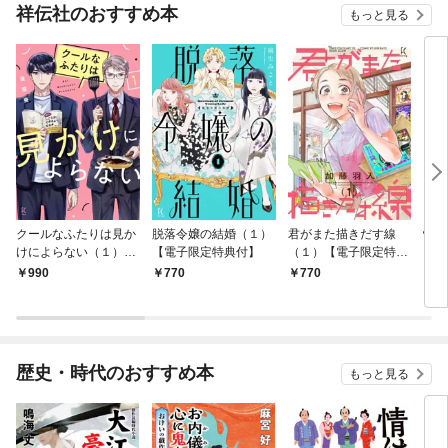
祥伝社のおすすめ本
もっと見る
クールなふたりは見か
脱落令嬢の結婚（１）
君がまた描きだす線
情け
けによらない（１）
【電子限定特典付】
（１）【電子限定特典
お宿
【電子限定特典付】
付】
990
770
770
9
歴史・時代のおすすめ本
もっと見る