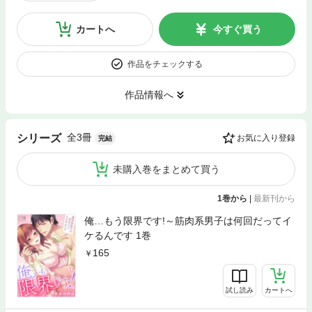
カートへ
今すぐ買う
作品をチェックする
作品情報へ
全3冊
シリーズ
お気に入り登録
完結
未購入巻をまとめて買う
1巻から
|
最新刊から
俺…もう限界です!～筋肉系男子は何回だってイ
ケるんです 1巻
165
試し読み
カートへ