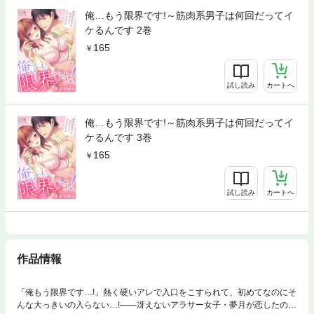
俺…もう限界です!～筋肉系男子は何回だってイ
ケるんです 2巻
165
試し読み
カートへ
俺…もう限界です!～筋肉系男子は何回だってイ
ケるんです 3巻
165
試し読み
カートへ
作品情報
「俺もう限界です…!」熱く硬いアレで入口をこすられて、初めてなのにそ
んな大っきいの入らない…!――冴えないアラサー女子・夢月が恋したの