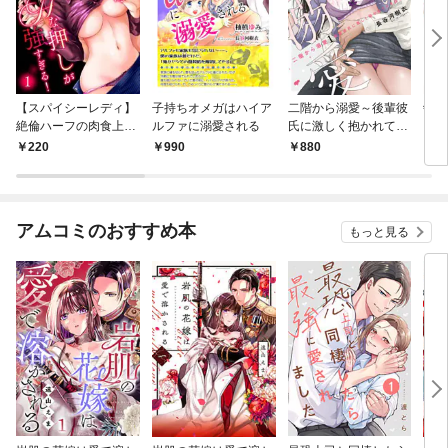
【スパイシーレディ】
子持ちオメガはハイア
二階から溺愛～後輩彼
敏腕
絶倫ハーフの肉食上司
ルファに溺愛される
氏に激しく抱かれてか
る！
は、Hな押しが強すぎ
き回されて～【単行本
プロ
220
990
880
7
る！ (1)
版】1【電子限定特典
版限
付き】
き】
アムコミのおすすめ本
もっと見る