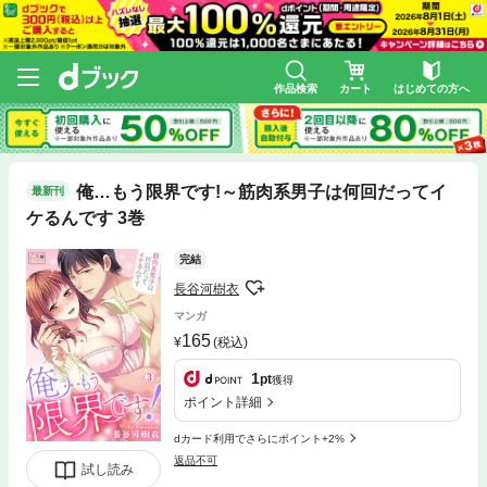
作品検索
カート
はじめての方へ
俺…もう限界です!～筋肉系男子は何回だってイ
最新刊
ケるんです 3巻
完結
長谷河樹衣
マンガ
165
(税込)
1
pt
獲得
ポイント詳細
dカード利用でさらにポイント+2%
返品不可
試し読み