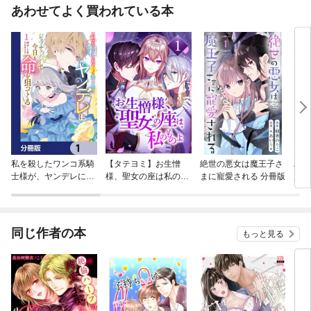
あわせてよく買われている本
私を殺したワンコ系騎
【タテヨミ】お生憎
絶世の悪女は魔王子さ
ハイ
士様が、ヤンデレにジ
様、聖女の座は私のも
まに寵愛される 分冊版
居生
ョブチェンジして今日
のよ
す。
も命を狙ってくる【分
冊版】
同じ作者の本
もっと見る