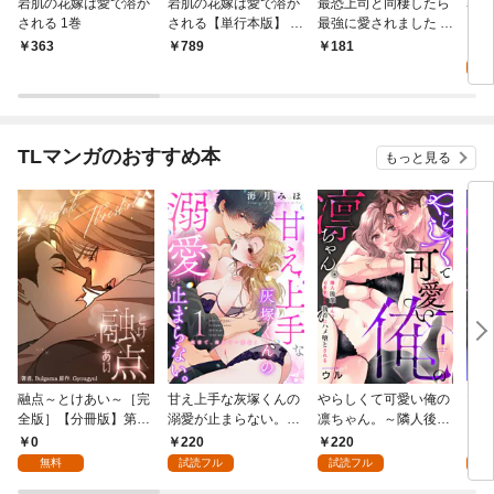
岩肌の花嫁は愛で溶か
岩肌の花嫁は愛で溶か
最恐上司と同棲したら
暴君
される 1巻
される【単行本版】 1
最強に愛されました 1
巻
巻
3
363
789
181
試
TLマンガのおすすめ本
もっと見る
融点～とけあい～［完
甘え上手な灰塚くんの
やらしくて可愛い俺の
マゾ
全版］【分冊版】第1
溺愛が止まらない。純
凛ちゃん。～隣人後輩
くさ
話
情で、健気で…絶倫！
くんのイキすぎた執着
ッチ
0
220
220
2
(1)
にハメ堕とされる～(1)
まま
無料
試読フル
試読フル
試
～(1