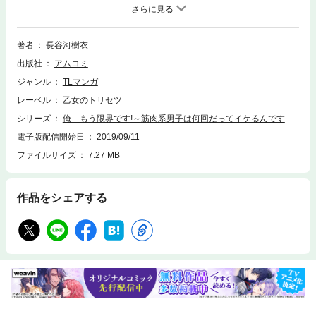
は、体操教室のお兄さん。爽やかな笑顔に逞しい身体、紳士で優しい彼は
女性にモテモテ!地味で4つも年上の自分なんか相手にされないと思ってい
た。だけどある夜、自宅にあげたら「無防備すぎます」って突然押し倒さ
れちゃった!?筋肉質な腕に包まれながら、舌を絡める深いキス。長い指で
著者
長谷河樹衣
敏感なところを優しく愛撫されたら、奥からトロトロが溢れて止まらな
出版社
アムコミ
い。ケダモノ化した筋肉系男子に攻められて、これ以上されたらおかしく
なっちゃう…!
ジャンル
TLマンガ
レーベル
乙女のトリセツ
シリーズ
俺…もう限界です!～筋肉系男子は何回だってイケるんです
電子版配信開始日
2019/09/11
ファイルサイズ
7.27 MB
作品をシェアする