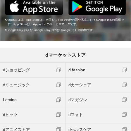
Appleのロゴ、App Storeは、米国もしくはその他の国や地域におけるApple Inc.の商標で
す。App Storeは、Apple Inc.のサービスマークです。
Google Play および Google Play ロゴは Google LLC の商標です。
dマーケットストア
dショッピング
d fashion
dミュージック
dカーシェア
Lemino
dマガジン
dヒッツ
dフォト
dアニメストア
dヘルスケア