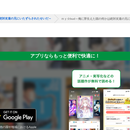
は絶対友達の兄にいたずらされたせいだ～
ｍｙ☆bud～俺に芽生えた頭の何かは絶対友達の兄に
アプリならもっと便利で快適に！
の他の国や地域におけるApple