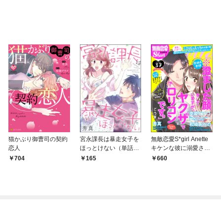
猫かぶり御曹司の契約
宮永課長は暴走女子を
無敵恋愛S*girl Anette
恋人
ほっとけない（単話
キケンな彼に溺愛され
版）
て Vol.37
704
165
660