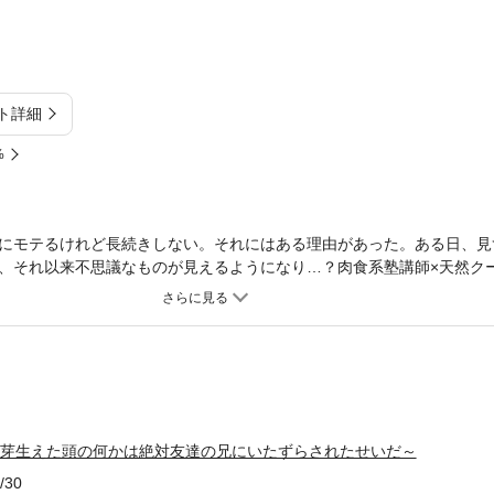
ト詳細
%
にモテるけれど長続きしない。それにはある理由があった。ある日、見
、それ以来不思議なものが見えるようになり…？肉食系塾講師×天然ク
タジック（？）ラブコメディ！
に芽生えた頭の何かは絶対友達の兄にいたずらされたせいだ～
/30