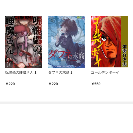
呪傀儡の睡魔さん 1
ダフネの末裔 1
ゴールデンボーイ
220
220
550