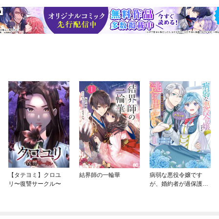
【タテヨミ】クロユ
結界師の一輪華
病弱な悪役令嬢です
リ〜復讐サークル〜
が、婚約者が過保護す
ぎて逃げ出したい(私た
ち犬猿の仲でしたよ
ね！？)