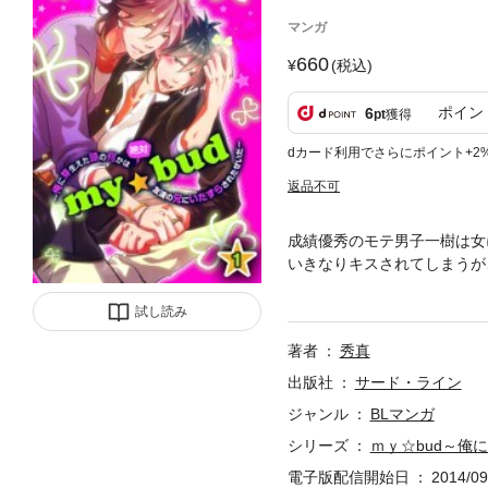
マンガ
660
(税込)
ポイン
6
pt
獲得
dカード利用でさらにポイント+2
返品不可
成績優秀のモテ男子一樹は女
いきなりキスされてしまうが
いい系親友が三つ巴のファン
試し読み
著者
秀真
出版社
サード・ライン
ジャンル
BLマンガ
シリーズ
ｍｙ☆bud～俺
電子版配信開始日
2014/09