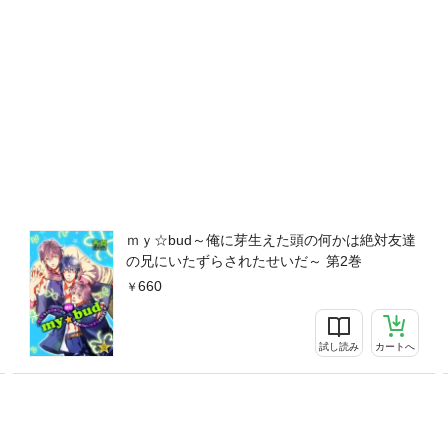
ｍｙ☆bud～俺に芽生えた頭の何かは絶対友達
の兄にいたずらされたせいだ～ 第2巻
660
試し読み
カートへ