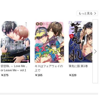
もっと見る
切甘BL ～ Love Me，
キスはフェアウェイの
筆先に肌 第1巻
蜃
or Leave Me～ vol.1
上で
275
165
220