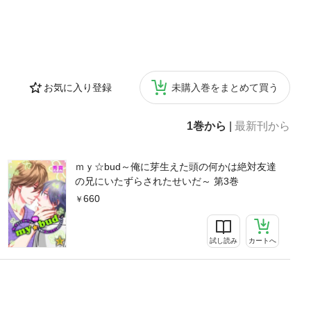
お気に入り登録
未購入巻をまとめて買う
1巻から
|
最新刊から
ｍｙ☆bud～俺に芽生えた頭の何かは絶対友達
の兄にいたずらされたせいだ～ 第3巻
660
試し読み
カートへ