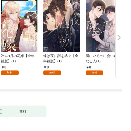
2つの月の花嫁【全年
蝶は夜に謎を紡ぐ【全
隣にいるのに会いたく
齢版】(1)
年齢版】(1)
なる人(1)
0
0
0
無料
無料
無料
無料