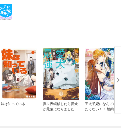
妹は知っている
異世界転移したら愛犬
王太子妃になんてなり
が最強になりました ～
たくない！！ 婚約者編
シルバーフェンリルと
俺が異世界暮らしを始
めたら～ THE COMIC