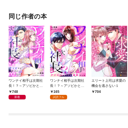
同じ作者の本
ワンナイ相手は次期社
ワンナイ相手は次期社
エリート上司は求愛の
長！？～アソビかと思
長！？～アソビかと思
機会を逃さない１
ったら溺愛でした～
ったら溺愛でした～ 1
748
165
704
【単行本版】1巻（電
話
新着
試読フル
子限定特典つき）