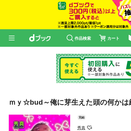
作品検索
カート
ｍｙ☆bud～俺に芽生えた頭の何かは
完結
秀真