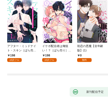
アフター・ミッドナイ
イケボ配信者は俺狙
初恋の悪魔【全年齢
ト・スキン［ばら売
い！？［ばら売り］
版】(1)
り］ 第1話
第1話
198
198
0
試読フル
試読フル
無料
新刊配信予定