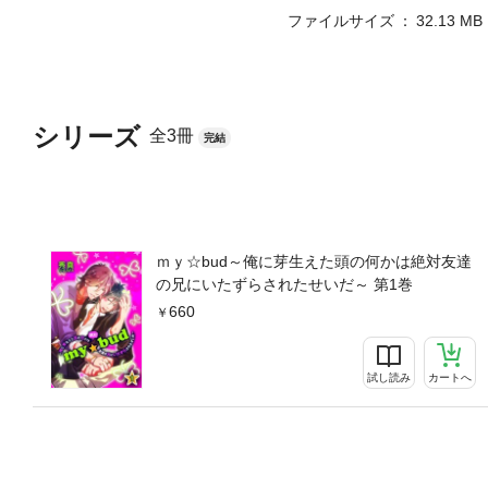
ファイルサイズ
32.13 MB
シリーズ
全3冊
完結
ｍｙ☆bud～俺に芽生えた頭の何かは絶対友達
の兄にいたずらされたせいだ～ 第1巻
660
試し読み
カートへ