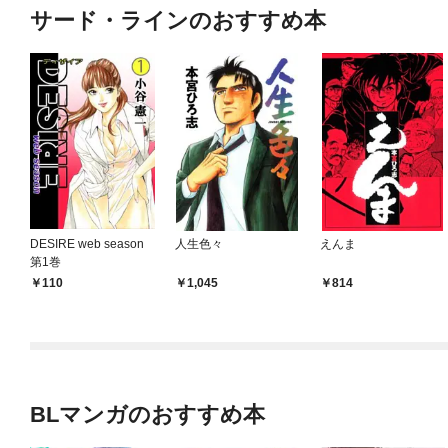
サード・ラインのおすすめ本
DESIRE web season
人生色々
えんま
第1巻
110
1,045
814
BLマンガのおすすめ本