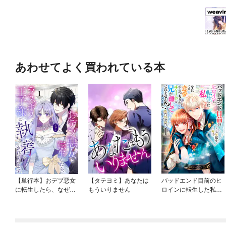
あわせてよく買われている本
【単行本】おデブ悪女
【タテヨミ】あなたは
バッドエンド目前のヒ
に転生したら、なぜか
もういりません
ロインに転生した私、
ラスボス王子様に執着
今世では恋愛するつも
されています
りがチートな兄が離し
てくれません！？@C
OMIC