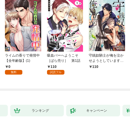
ライムの香りで発情中
吸血バーへようこそ
守銭奴騎士が俺を泣か
【全年齢版】(1)
［ばら売り］ 第1話
せようとしています
【単話】 1
0
110
110
無料
試読フル
ランキング
キャンペーン