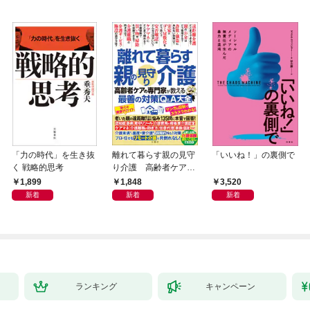
「力の時代」を生き抜
離れて暮らす親の見守
「いいね！」の裏側で
く 戦略的思考
り介護 高齢者ケアの
専門家が教える最善の
1,899
1,848
3,520
対策Q＆A大全
新着
新着
新着
ランキング
キャンペーン