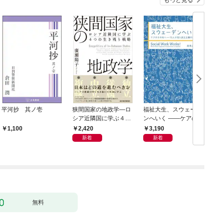
平河抄 其ノ壱
狭間国家の地政学―ロ
福祉大生、スウェーデ
シア近隣国に学ぶ４つ
ンへいく ――ケアのそ
の生き残り戦略
の先へ――15人が見た
2,420
3,190
1,100
民主主義の景色――
新着
新着
無料