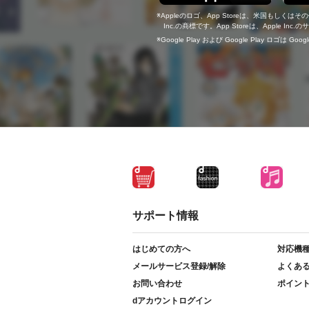
Appleのロゴ、App Storeは、米国もしくはそ
Inc.の商標です。App Storeは、Apple In
Google Play および Google Play ロゴは Go
サポート情報
はじめての方へ
対応機
メールサービス登録/解除
よくあ
お問い合わせ
ポイン
dアカウントログイン