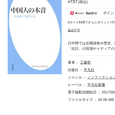
737
(税込)
ポイン
6
pt
獲得
dカード利用でさらにポイント+2
返品不可
日中間では尖閣諸島や歴史、
「抗日」の現場やメディアの
著者
工藤哲
出版社
平凡社
ジャンル
ノンフィクショ
レーベル
平凡社新書
電子版配信開始日
2017/05
ファイルサイズ
26.06 MB