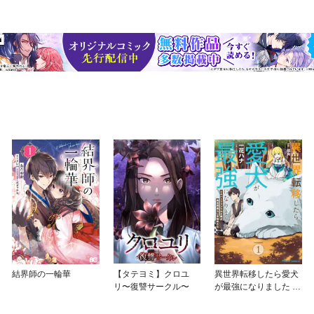
結界師の一輪華
【タテヨミ】クロユ
異世界転移したら愛犬
リ〜復讐サークル〜
が最強になりました ～
シルバーフェンリルと
俺が異世界暮らしを始