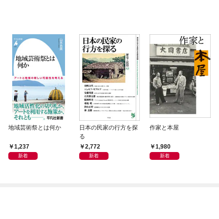
地域芸術祭とは何か
日本の民家の行方を探
作家と本屋
る
1,237
2,772
1,980
新着
新着
新着