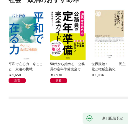
平和で在る力 今ここ
50代から始める 公務
世界政治１ ――民主
と 永遠の挑戦
員の定年準備完全ガイ
化と権威主義化
ド
1,650
2,530
1,034
新着
新着
新刊配信予定