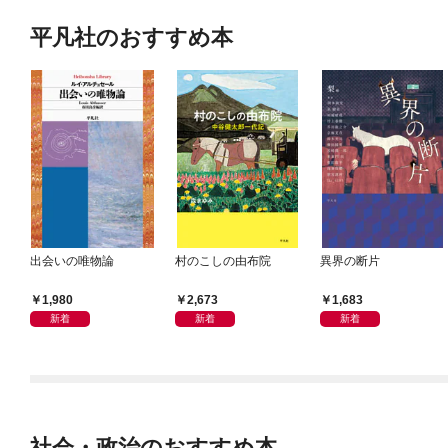
平凡社のおすすめ本
出会いの唯物論
村のこしの由布院
異界の断片
1,980
2,673
1,683
新着
新着
新着
社会・政治のおすすめ本