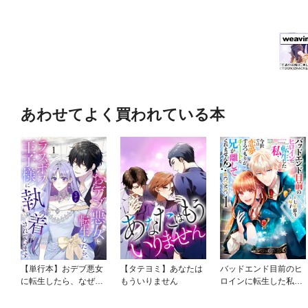
あわせてよく買われている本
【単行本】おデブ悪女
【タテヨミ】あなたは
バッドエンド目前のヒ
に転生したら、なぜか
もういりません
ロインに転生した私、
ラスボス王子様に執着
今世では恋愛するつも
されています
りがチートな兄が離し