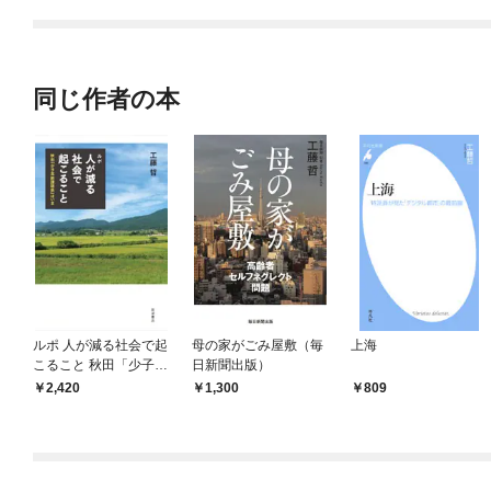
てくれません！？@C
OMIC
同じ作者の本
ルポ 人が減る社会で起
母の家がごみ屋敷（毎
上海
こること 秋田「少子高
日新聞出版）
齢課題県」はいま
2,420
1,300
809