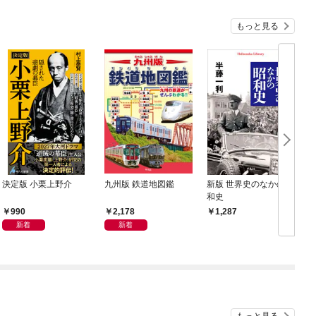
もっと見る
決定版 小栗上野介
九州版 鉄道地図鑑
新版 世界史のなかの昭
和史
990
2,178
1,287
新着
新着
もっと見る