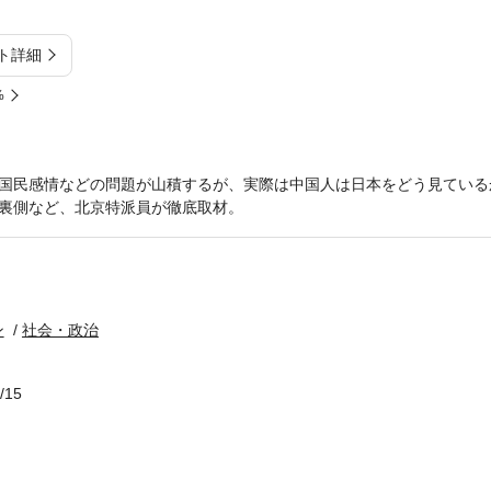
ト詳細
%
国民感情などの問題が山積するが、実際は中国人は日本をどう見ている
裏側など、北京特派員が徹底取材。
ン
社会・政治
/15