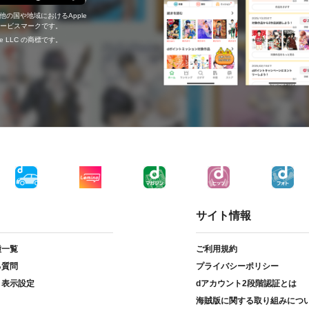
の他の国や地域におけるApple
c.のサービスマークです。
ogle LLC の商標です。
サイト情報
種一覧
ご利用規約
る質問
プライバシーポリシー
ト表示設定
dアカウント2段階認証とは
海賊版に関する取り組みにつ