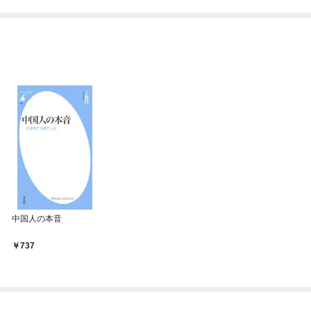
めたら～ THE COMIC
中国人の本音
737