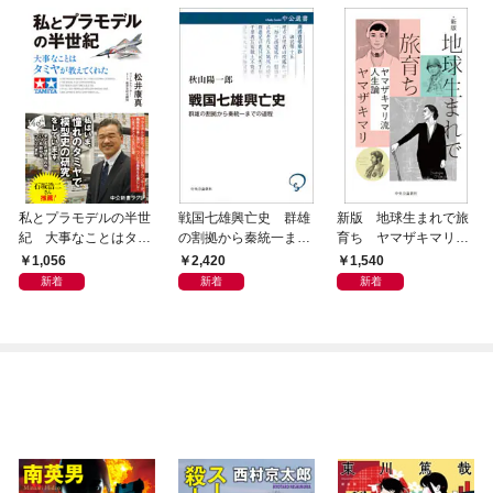
私とプラモデルの半世
戦国七雄興亡史 群雄
新版 地球生まれで旅
紀 大事なことはタミ
の割拠から秦統一まで
育ち ヤマザキマリ流
ヤが教えてくれた
の道程
人生論
1,056
2,420
1,540
新着
新着
新着