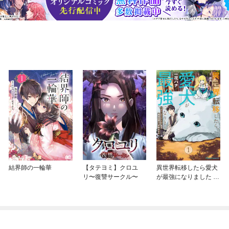
結界師の一輪華
【タテヨミ】クロユ
異世界転移したら愛犬
リ〜復讐サークル〜
が最強になりました ～
シルバーフェンリルと
俺が異世界暮らしを始
めたら～ THE COMIC