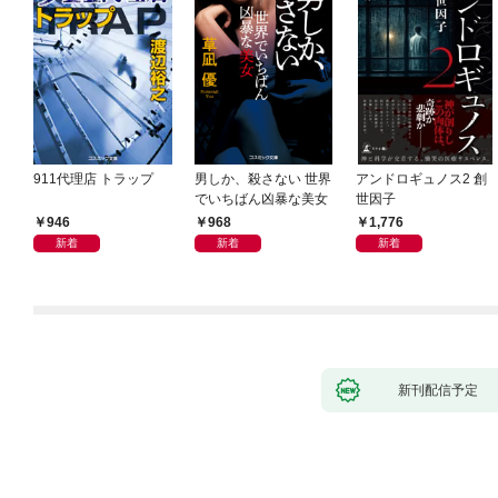
911代理店 トラップ
男しか、殺さない 世界
アンドロギュノス2 創
でいちばん凶暴な美女
世因子
946
968
1,776
新着
新着
新着
新刊配信予定