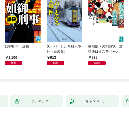
姐御刑事 爆殺
スーパーとかち殺人事
探偵部への挑戦状 放
件〈新装版〉
課後はミステリーとと
もに 新装版
1,100
913
935
新着
新着
新着
ランキング
キャンペーン