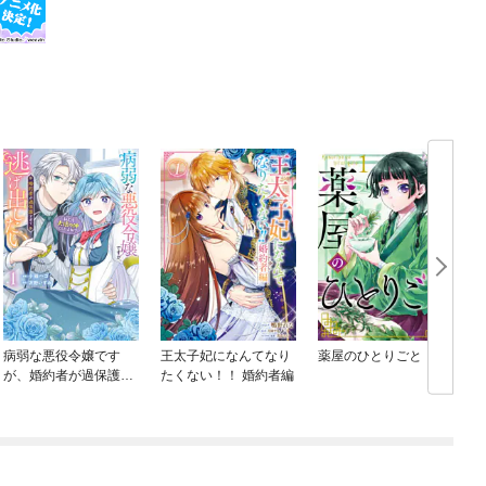
病弱な悪役令嬢です
王太子妃になんてなり
薬屋のひとりごと
が、婚約者が過保護す
たくない！！ 婚約者編
ぎて逃げ出したい(私た
ち犬猿の仲でしたよ
ね！？)