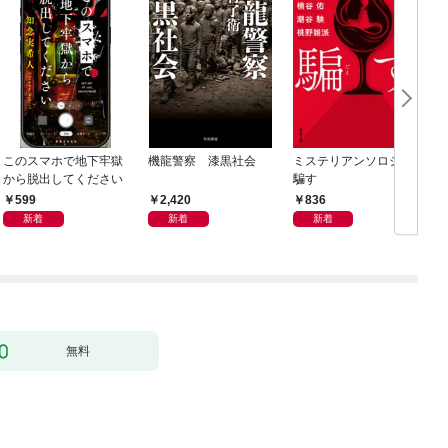
このスマホで地下牢獄
機龍警察 漆黒社会
ミステリアンソロジー
から脱出してください
騙す
599
2,420
836
新着
新着
新着
無料