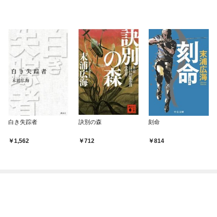
白き失踪者
訣別の森
刻命
1,562
712
814