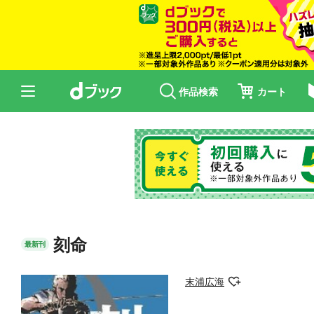
作品検索
カート
刻命
最新刊
末浦広海