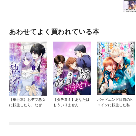
あわせてよく買われている本
【単行本】おデブ悪女
【タテヨミ】あなたは
バッドエンド目前のヒ
に転生したら、なぜか
もういりません
ロインに転生した私、
ラスボス王子様に執着
今世では恋愛するつも
されています
りがチートな兄が離し
てくれません！？@C
OMIC