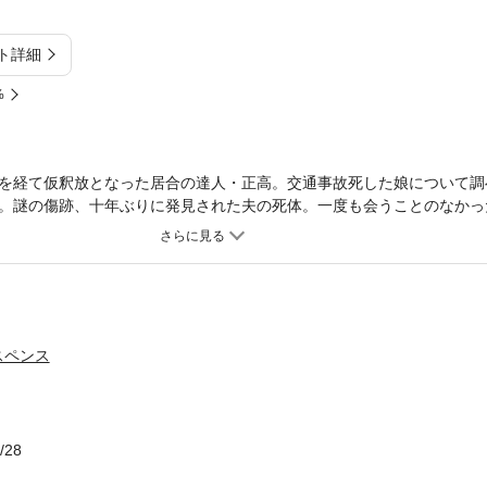
ト詳細
%
を経て仮釈放となった居合の達人・正高。交通事故死した娘について調
。謎の傷跡、十年ぶりに発見された夫の死体。一度も会うことのなかっ
、彼は再び剣を手に闇社会へと斬り込んでゆく。老剣士の不器用だが気
ョン小説！
スペンス
/28