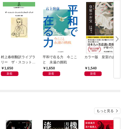
村上春樹翻訳ライブラ
平和で在る力 今ここ
カラー版 皇室のお宝
リー ザ・スコット・
と 永遠の挑戦
フィッツジェラルド・
1,650
1,650
1,540
ブック
新着
新着
新着
もっと見る