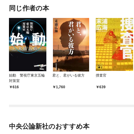
同じ作者の本
始動 警視庁東京五輪
君と、君がいる彼方
捜査官
対策室
616
1,760
639
中央公論新社のおすすめ本