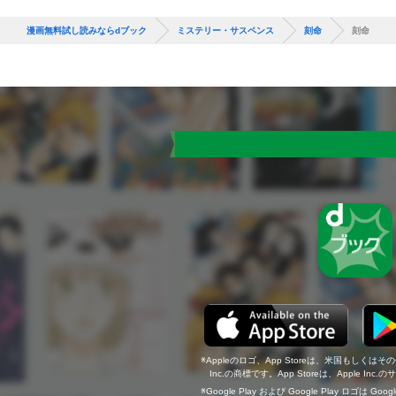
漫画無料試し読みならdブック
ミステリー・サスペンス
刻命
刻命
Appleのロゴ、App Storeは、米国もしくはそ
Inc.の商標です。App Storeは、Apple In
Google Play および Google Play ロゴは Go