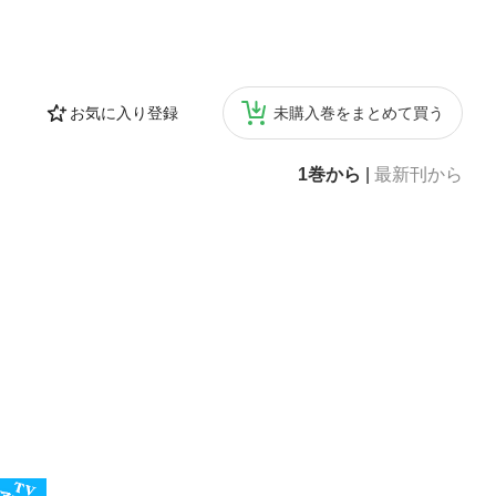
お気に入り登録
未購入巻をまとめて買う
1巻から
|
最新刊から