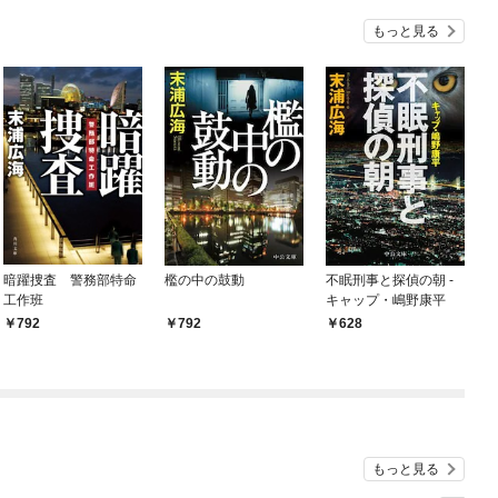
もっと見る
暗躍捜査 警務部特命
檻の中の鼓動
不眠刑事と探偵の朝 -
工作班
キャップ・嶋野康平
792
792
628
もっと見る