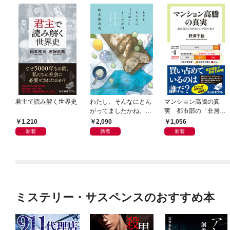
君主で読み解く世界史
わたし、そんなにとん
マンション高騰の真
がってましたかね。
実 都市部の「非居住
獅子座、Ａ型、丙午は
化」が街を壊す
1,210
2,090
1,056
めぐる
新着
新着
新着
ミステリー・サスペンスのおすすめ本