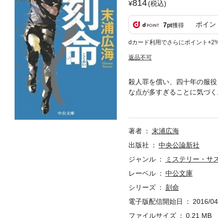
814
(税込)
ポイン
7
pt
獲得
dカード利用でさらにポイント+2
返品不可
殺人罪を償い、四十年の服役
な点が多すぎることに気づく
たのか。その死の真相を追い
く、ハードボイルド・アクシ
著者
末浦広海
出版社
中央公論新社
ジャンル
ミステリー・サ
レーベル
中公文庫
シリーズ
刻命
電子版配信開始日
2016/04
ファイルサイズ
0.21 MB