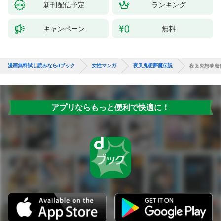
新刊配信予定
ランキング
キャンペーン
無料
漫画無料試し読みならdブック
女性マンガ
夜叉鬼想夢魔伝説
夜叉鬼想夢魔
アプリならもっと便利で快適に！