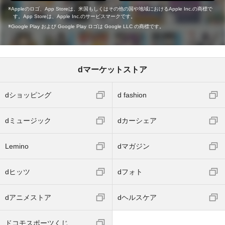
Appleのロゴ、App Storeは、米国もしくはその他の国や地域におけるApple Inc.の商標で
す。App Storeは、Apple Inc.のサービスマークです。
Google Play および Google Play ロゴは Google LLC の商標です。
dマーケットストア
dショッピング
d fashion
dミュージック
dカーシェア
Lemino
dマガジン
dヒッツ
dフォト
dアニメストア
dヘルスケア
ドコモスポーツくじ