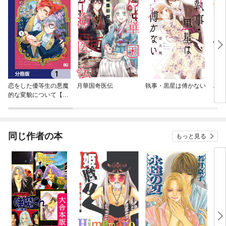
恋をした優等生の悪魔
月華国奇医伝
執事・黒星は傅かない
ハニ
的な変貌について【分
冊版】
同じ作者の本
もっと見る