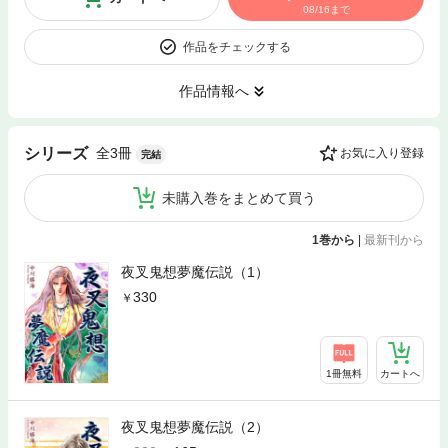
08/16まで
作品をチェックする
作品情報へ
全3冊
シリーズ
お気に入り登録
完結
未購入巻をまとめて買う
1巻から
|
最新刊から
夜叉鬼想夢魔伝説（1）
330
1冊無料
カートへ
夜叉鬼想夢魔伝説（2）