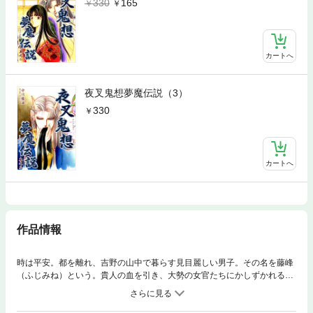
330
165
カートへ
夜叉鬼想夢魔伝説（3）
330
カートへ
作品情報
時は平安。都を離れ、吉野の山中で暮らす見目麗しい男子。その名を藤峰
（ふじみね）という。貴人の血を引き、大勢の女官たちにかしずかれる身
の上だが、心はいつも晴れないでいた。８年間という歳月は、父親の面影
を薄れさせるのに十分すぎる時間だった。ある日、気分転換にと屋敷を脱