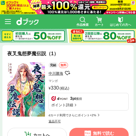
作品検索
カート
はじめての方へ
夜叉鬼想夢魔伝説（1）
完結
無料
中川勝海
マンガ
330
(税込)
3
pt
獲得
ポイント詳細
dカード利用でさらにポイント+2%
返品不可
無料で読む
カートへ