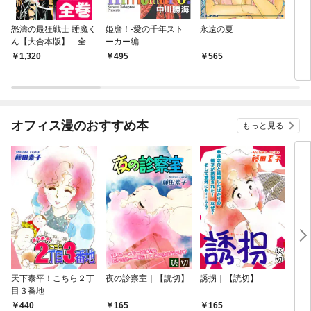
怒濤の最狂戦士 睡魔く
姫麿！‐愛の千年スト
永遠の夏
不思
ん【大合本版】 全巻
ーカー編‐
収録
1,320
495
565
9
オフィス漫のおすすめ本
もっと見る
天下泰平！こちら２丁
夜の診察室｜【読切】
誘拐｜【読切】
テレ
目３番地
切】
440
165
165
1