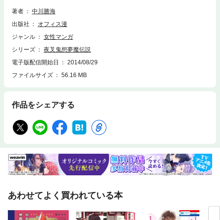
け出した藤峰は、怪我をした美しい男と出会い手当てをほどこす。そのこ
とが、恐ろしくも華麗な「鬼」一族と深くかかわってゆく契機になるとも
著者
中川勝海
知らずに……。銀髪蒼眼、薫衣の香りを漂わせるその名は、夜叉。鬼との
出版社
オフィス漫
道ならぬ恋は、藤峰の運命を大きく変えてゆくのであった。本作は「夜叉
鬼想伝」本編の序章とも言える、幻の夜叉鬼想伝アナザーストーリー！
ジャンル
女性マンガ
壮大かつ華麗なるサイキック時代絵巻本編へと導く、シリーズ第１巻（全
シリーズ
夜叉鬼想夢魔伝説
３巻）！
電子版配信開始日
2014/08/29
ファイルサイズ
56.16 MB
作品をシェアする
あわせてよく買われている本