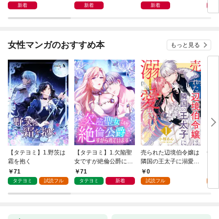
新着
新着
新着
女性マンガのおすすめ本
もっと見る
【タテヨミ】1.野茨は
【タテヨミ】1.欠陥聖
売られた辺境伯令嬢は
千鶴
霜を抱く
女ですが絶倫公爵にす
隣国の王太子に溺愛さ
に一
がられています
れる 1
【分
71
71
0
0
家の
タテヨミ
試読フル
タテヨミ
新着
試読フル