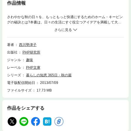
作品情報
さわやかな秋の日々を、もっともっと快適にするためのホーム・キーピン
グの秘訣とは?本書は、日々の生活にすぐ役立つアイデアを満載して大好
評の「暮らしの知恵365日」シリーズの秋の篇(9～11月)。旬の味をひきた
たせる料理法、網戸やクーラーなど夏物家具の手入れ法、衣替えの知恵、
読書や運動のこと、年中行事、秋の草花についての知識など、ベテラン主
婦の知恵を活かして、豊かな毎日をあなたに。
著者
西川勢津子
出版社
PHP研究所
ジャンル
趣味
レーベル
PHP文庫
シリーズ
暮らしの知恵 365日・秋の篇
電子版配信開始日
2013/07/09
ファイルサイズ
17.73 MB
作品をシェアする