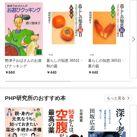
勢津子おばさんのお遊
暮らしの知恵 365日・
暮らしの知恵 365日・
暮ら
びクッキング
秋の篇
夏の篇
冬の
660
440
440
4
PHP研究所のおすすめ本
もっと見る