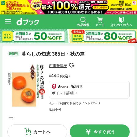
作品検索
カート
はじめての方へ
暮らしの知恵 365日・秋の篇
最新刊
西川勢津子
440
(税込)
4
pt
獲得
ポイント詳細
dカード利用でさらにポイント+2%
返品不可
カートへ
今すぐ買う