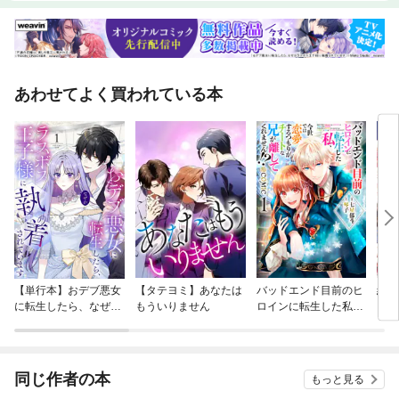
あわせてよく買われている本
【単行本】おデブ悪女
【タテヨミ】あなたは
バッドエンド目前のヒ
結界
に転生したら、なぜか
もういりません
ロインに転生した私、
ラスボス王子様に執着
今世では恋愛するつも
されています
りがチートな兄が離し
てくれません！？@C
OMIC
同じ作者の本
もっと見る