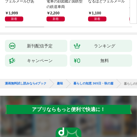
フェルメールぴあ
電車の顔図鑑2 国鉄型
なるほどフェルメール
大人
の鉄道車両
ハン
1,999
2,200
1,100
1,
新着
新着
新着
新刊配信予定
ランキング
キャンペーン
無料
漫画無料試し読みならdブック
趣味
暮らしの知恵 365日・秋の篇
暮らしの
アプリならもっと便利で快適に！