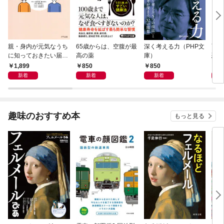
親・身内が元気なうち
65歳からは、空腹が最
深く考える力（PHP文
面白
に知っておきたい届
高の薬
庫）
恐竜
出・手続きの準備（き
1,899
850
850
9
ずな出版）
新着
新着
新着
趣味のおすすめ本
もっと見る