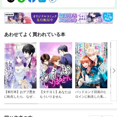
あわせてよく買われている本
【単行本】おデブ悪女
【タテヨミ】あなたは
バッドエンド目前のヒ
結界
に転生したら、なぜか
もういりません
ロインに転生した私、
ラスボス王子様に執着
今世では恋愛するつも
されています
りがチートな兄が離し
てくれません！？@C
OMIC