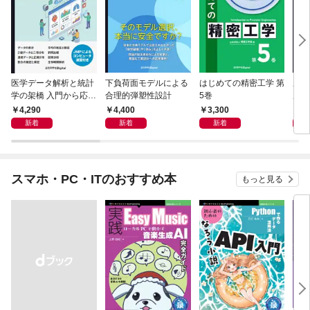
医学データ解析と統計
下負荷面モデルによる
はじめての精密工学 第
産業
学の架橋 入門から応用
合理的弾塑性設計
5巻
層学
へつなぐ
4,290
4,400
3,300
8,
新着
新着
新着
スマホ・PC・ITのおすすめ本
もっと見る