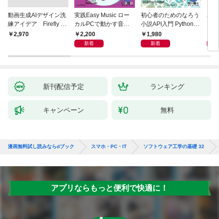
動画生成AIデザイン洗
実践Easy Music ロー
初心者のためのなろう
ユー
練アイデア Firefly &
カルPCで動かす音楽
小説API入門 Pythonで
ド［
Veo， Kling， etc.
生成AI完全ガイド
作るデータ活用法
ユー
2,200
1,980
5,
￥2,970
新着
新着
新刊配信予定
ランキング
キャンペーン
無料
漫画無料試し読みならdブック
スマホ・PC・IT
ソフトウェア工学の基礎 32
アプリならもっと便利で快適に！