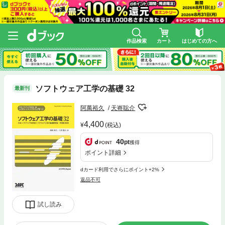
作品検索
カート
はじめての方へ
ソフトウェア工学の基礎 32
最新刊
阿萬裕久
天㟢聡介
4,400
(税込)
40
pt
獲得
ポイント詳細
dカード利用でさらにポイント+2%
返品不可
試し読み