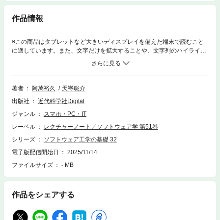
作品情報
※この商品はタブレットなど大きいディスプレイを備えた端末で読むこと
に適しています。また、文字だけを拡大することや、文字列のハイライ
ト、検索、辞書の参照、引用などの機能が使用できません。本書はFOSE
主催ワークショップの予稿集（2025年度）。ソフトウェア工学研究の活性
化に寄与する情報がまとめられています。
著者
阿萬裕久
天㟢聡介
出版社
近代科学社Digital
ジャンル
スマホ・PC・IT
レーベル
レクチャーノート／ソフトウェア学 第51巻
シリーズ
ソフトウェア工学の基礎 32
電子版配信開始日
2025/11/14
ファイルサイズ
- MB
作品をシェアする