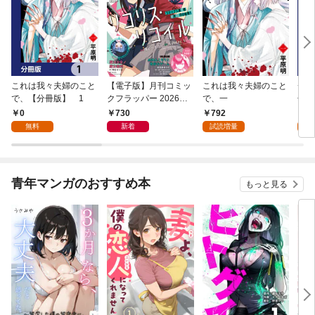
これは我々夫婦のこと
【電子版】月刊コミッ
これは我々夫婦のこと
チェ
で、【分冊版】 1
クフラッパー 2026年9
で、一
冊版
月号
0
730
792
0
無料
新着
試読増量
青年マンガのおすすめ本
もっと見る