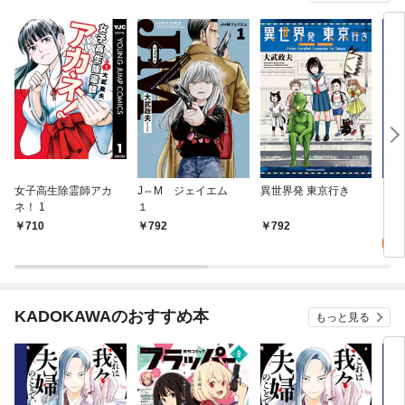
女子高生除霊師アカ
J⇔M ジェイエム
異世界発 東京行き
ヒナ
ネ！ 1
１
1
0
710
792
792
KADOKAWAのおすすめ本
もっと見る