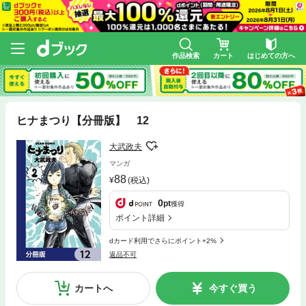
作品検索
カート
はじめての方へ
ヒナまつり【分冊版】 12
大武政夫
マンガ
88
(税込)
0
pt
獲得
ポイント詳細
dカード利用でさらにポイント+2%
返品不可
カートへ
今すぐ買う