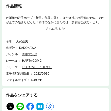
作品情報
芦川組の若手ホープ・新田の部屋に落ちてきた奇妙な楕円形の物体。それ
が全ての始まりだった！物体のなかに居たのは、無表情な少女・ヒナ。強
力な念動力で新田を脅し、ヒナは新田家に住みつくことに。かくしてヤク
ザとサイキック少女の危険な共同生活が始まった！漫画誌Fellows!にて、
読切から連載化、そして一躍人気作に。読者の熱い支持が押し上げたネ
オ・ユニバース、遂に単行本刊行！ 分冊版第12弾。
著者
大武政夫
出版社
KADOKAWA
ジャンル
青年マンガ
レーベル
HARTA COMIX
シリーズ
ヒナまつり【分冊版】
電子版配信開始日
2022/06/30
ファイルサイズ
4.49 MB
作品をシェアする