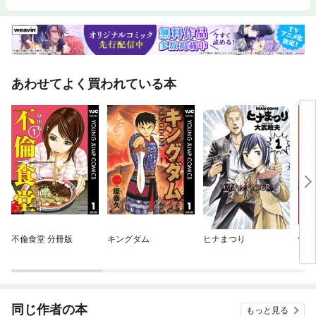
あわせてよく買われている本
不倫食堂 分冊版
キングダム
ヒナまつり
怪獣
同じ作者の本
もっと見る