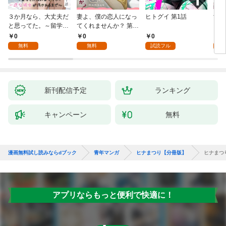
３か月なら、大丈夫だ
妻よ、僕の恋人になっ
ヒトグイ 第1話
世界
と思ってた。～留学し
てくれませんか？ 第1
レベ
た僕の留守中に、一途
話
0
0
0
0
な彼女が汚されるまで
無料
無料
試読フル
～ 1話
新刊配信予定
ランキング
キャンペーン
無料
漫画無料試し読みならdブック
青年マンガ
ヒナまつり【分冊版】
ヒナまつ
アプリならもっと便利で快適に！