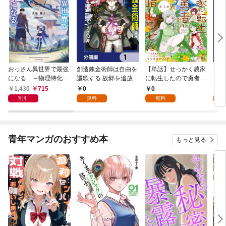
おっさん異世界で最強
創造錬金術師は自由を
【単話】せっかく農家
夫は
になる ～物理特化の
謳歌する 故郷を追放さ
に転生したので勇者は
【分
覚醒者～
れたら、魔王のお膝元
目指しません【第1
1,430
715
0
0
0
で超絶効果のマジック
話】
割引
無料
無料
アイテム作り放題にな
りました【分冊版】
1
青年マンガのおすすめ本
もっと見る