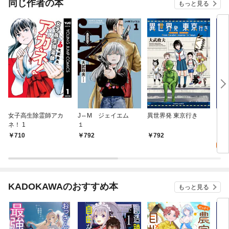
同じ作者の本
もっと見る
女子高生除霊師アカ
J⇔M ジェイエム
異世界発 東京行き
ヒナ
ネ！ 1
１
1
0
710
792
792
KADOKAWAのおすすめ本
もっと見る