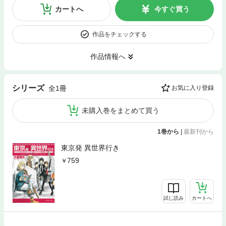
カートへ
今すぐ買う
作品をチェックする
作品情報へ
シリーズ
全1冊
お気に入り登録
未購入巻をまとめて買う
1巻から
|
最新刊から
東京発 異世界行き
759
試し読み
カートへ