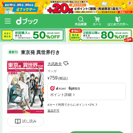
作品検索
カート
はじめての方へ
東京発 異世界行き
最新刊
大武政夫
マンガ
759
(税込)
6
pt
獲得
ポイント詳細
dカード利用でさらにポイント+2%
返品不可
試し読み