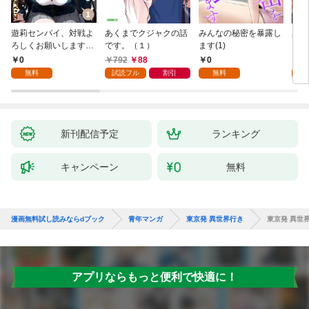
遊莉センパイ、対戦よ
あくまでクジャクの話
みんなの秘密を暴露し
異世
ろしくお願いします。
です。（１）
ます(1)
1
0
792
88
0
7
無料
試読フル
割引
無料
試
新刊配信予定
ランキング
キャンペーン
無料
漫画無料試し読みならdブック
青年マンガ
東京発 異世界行き
東京発 異世
アプリならもっと便利で快適に！