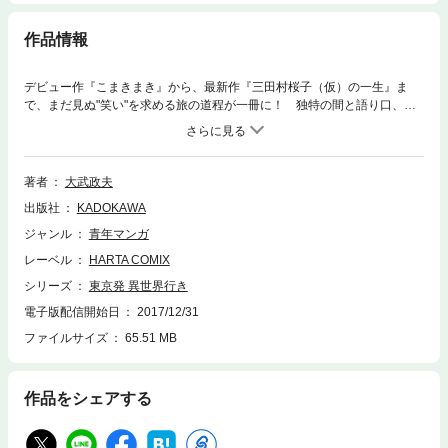
作品情報
デビュー作『こまきまき』から、最新作『三田村桜子（仮）の一生』ま
で、まだ見ぬ"笑い"を求める旅の道程が一冊に！ 独特の間と語り口、ひ
と工夫ある構成、ツッコミの冴えがクセになる全9作品。ボーナストラッ
クとして叙情に満ちた『青信号までの時間』を収録。
著者
大武政夫
出版社
KADOKAWA
ジャンル
青年マンガ
レーベル
HARTA COMIX
シリーズ
東京発 異世界行き
電子版配信開始日
2017/12/31
ファイルサイズ
65.51 MB
作品をシェアする