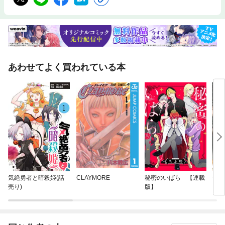
あわせてよく買われている本
気絶勇者と暗殺姫(話
CLAYMORE
秘密のいばら 【連載
ザ・
売り)
版】