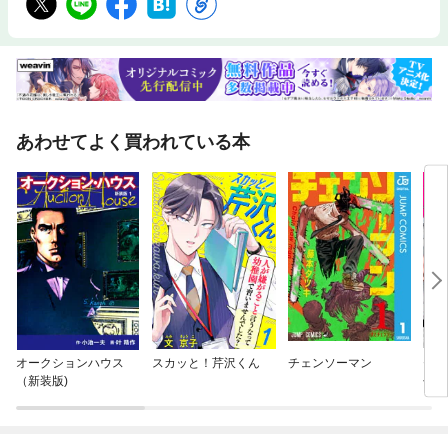
あわせてよく買われている本
オークションハウス
スカッと！芹沢くん
チェンソーマン
セッ
（新装版)
せん
族に
た～