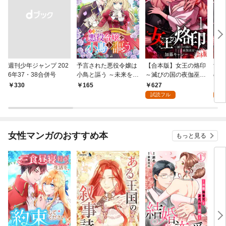
週刊少年ジャンプ 202
予言された悪役令嬢は
【合本版】女王の烙印
女王
6年37・38合併号
小鳥と謳う ～未来を知
～滅びの国の夜伽巫女
の夜
る専属執事に「君を救
～ 1
627
1
￥330
165
う」と言われました～
試読フル
試
分冊版 第1話
女性マンガのおすすめ本
もっと見る