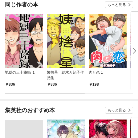
同じ作者の本
もっと見る
地獄の三十路録 １
姨捨星 結木万紀子作
肉と恋 1
ビッ
品集
オー
02
836
836
198
3
集英社のおすすめ本
もっと見る