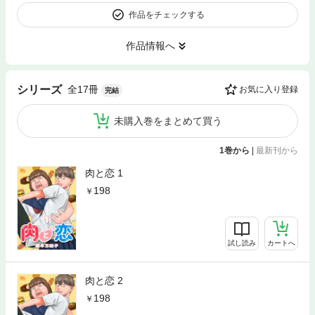
作品をチェックする
作品情報へ
全17冊
シリーズ
お気に入り登録
完結
未購入巻をまとめて買う
1巻から
|
最新刊から
肉と恋 1
198
試し読み
カートへ
肉と恋 2
198