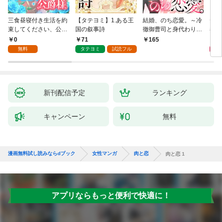
三食昼寝付き生活を約
【タテヨミ】1.ある王
結婚、のち恋愛。～冷
デイ
束してください、公爵
国の叙事詩
徹御曹司と身代わり結
者に
様 1話
婚～1
版】
0
71
0
165
無料
タテヨミ
試読フル
新刊配信予定
ランキング
キャンペーン
無料
漫画無料試し読みならdブック
女性マンガ
肉と恋
肉と恋 1
アプリならもっと便利で快適に！