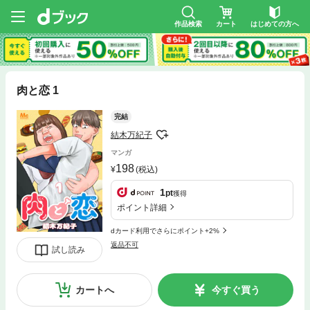
作品検索
カート
はじめての方へ
肉と恋 1
完結
結木万紀子
マンガ
198
(税込)
1
pt
獲得
ポイント詳細
dカード利用でさらにポイント+2%
返品不可
試し読み
カートへ
今すぐ買う