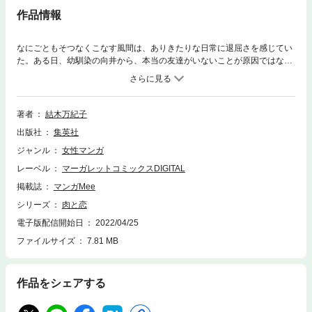
作品情報
なにごともそつなくこなす風間は、ありきたりな日常に退屈さを感じてい
た。ある日、幼馴染の向井から、本当の友達がいないことが原因ではない
かと指摘される。その言葉に動揺を隠せない風間。彼は本当の友達を作る
ため、ぽっちゃり（？）体型の肉原と友達になろうとするが…！
著者
結木万紀子
出版社
集英社
ジャンル
女性マンガ
レーベル
マーガレットコミックスDIGITAL
掲載誌
マンガMee
シリーズ
肉と恋
電子版配信開始日
2022/04/25
ファイルサイズ
7.81 MB
作品をシェアする