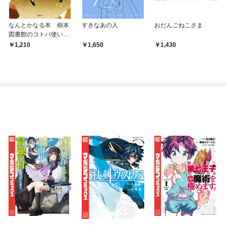
なんとかなる本 樹本
すきなあの人
おだんごねこさま
図書館のコトバ使い
（１）
1,210
1,650
1,430