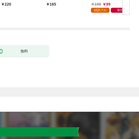
婚します～ 1
198
99
220
165
試読フル
割引
無料