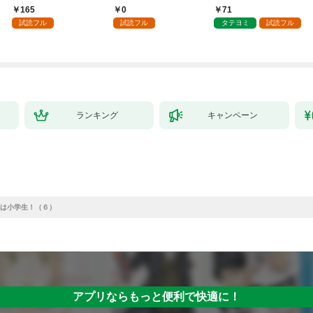
～１
負をすることになりま
させてみせます
165
0
71
した第1話
試読フル
試読フル
タテヨミ
試読フル
ランキング
キャンペーン
は小学生！（６）
アプリならもっと便利で快適に！