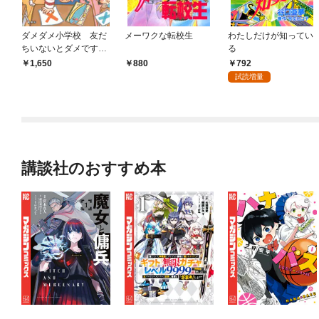
ダメダメ小学校 友だ
メーワクな転校生
わたしだけが知ってい
ちいないとダメです
る
か？
792
1,650
880
試読増量
講談社のおすすめ本