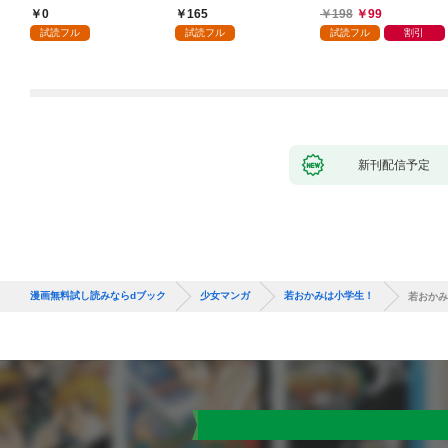
執着されています第1
入り～: 1
ころ、無表情な旦那様
0
165
198
99
話
が「愛してる」と言っ
試読フル
試読フル
試読フル
割引
てきました。1
新刊配信予定
漫画無料試し読みならdブック
少女マンガ
若おかみは小学生！
若おかみ