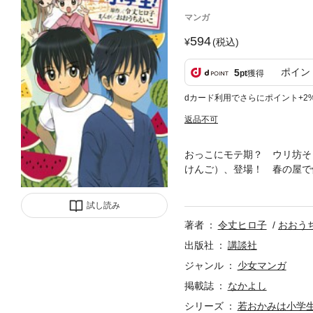
マンガ
594
(税込)
ポイン
5
pt
獲得
dカード利用でさらにポイント+2
返品不可
おっこにモテ期？ ウリ坊そ
けんご）、登場！ 春の屋で
自信をなくしたおっこを立ち
編突入!!
試し読み
著者
令丈ヒロ子
おおう
出版社
講談社
ジャンル
少女マンガ
掲載誌
なかよし
シリーズ
若おかみは小学