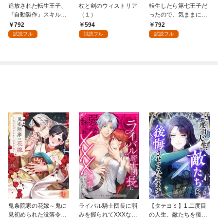
追放された転生王子、
杖と剣のウィストリア
転生したら第七王子だ
『自動製作』スキルで
（１）
ったので、気ままに魔
領地を爆速で開拓し最
術を極めます（１）
792
594
792
強の村を作ってしまう
試読フル
試読フル
試読フル
～最強クラフトスキル
で始める、楽々領地開
拓スローライフ～
（１）
鬼条院家の花嫁～鬼に
ライバル騎士団長に弱
【タテヨミ】1.二度目
見初められた没落令嬢
みを握られてXXXな勝
の人生、敵たちを後悔