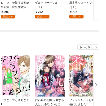
Ｋ－９ 警視庁公安部
ギルティサークル
異世界ウォーキング
公安第９課異能対策係
（１）
（１）
（１）
594
792
792
試読フル
試読フル
試読フル
もっと見る
デブとラブと過ちと！
代わりの花嫁 ～愛する
フェンリル王子は私を
1
人と、姉の代わりに結
番にしました1