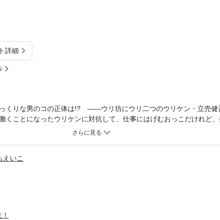
ト詳細
%
っくりな男のコの正体は!? ――ウリ坊にウリ二つのウリケン・立売健
働くことになったウリケンに対抗して、仕事にはげむおっこだけれど、
直らせてくれたのは!? そして、ウリケンのほんとうの目的は――？
ちえいこ
生！