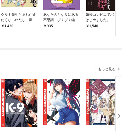
クルミ先生とまちがえ
あなたのとなりにある
妖怪コンビニでバイト
たくないわたし 藤島
不思議 びくびく編
はじめました。
クリニック再生計画
1,430
935
1,540
もっと見る