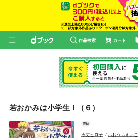
作品検索
カート
若おかみは小学生！（６）
完結
令丈ヒロ子
おおうちえい