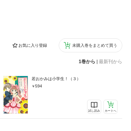
お気に入り登録
未購入巻をまとめて買う
1巻から
|
最新刊から
若おかみは小学生！（３）
594
試し読み
カートへ