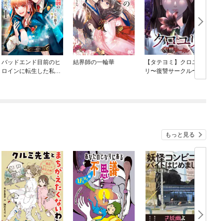
バッドエンド目前のヒ
結界師の一輪華
【タテヨミ】クロユ
ロインに転生した私、
リ〜復讐サークル〜
今世では恋愛するつも
りがチートな兄が離し
てくれません！？@C
め
OMIC
もっと見る