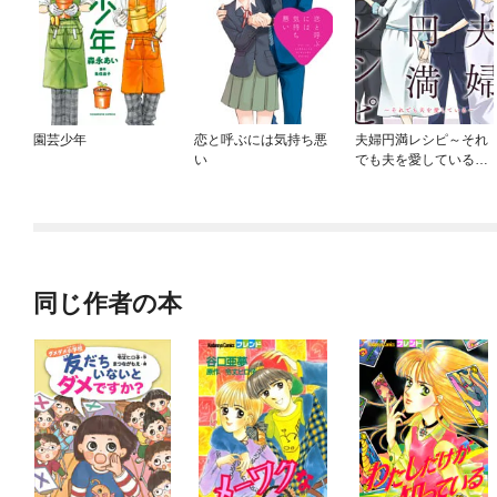
園芸少年
恋と呼ぶには気持ち悪
夫婦円満レシピ～それ
い
でも夫を愛している～
分冊版
同じ作者の本