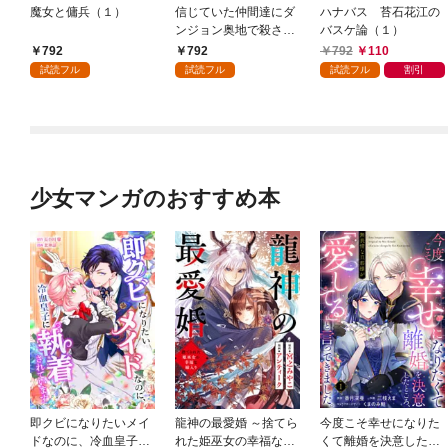
魔女と傭兵（１）
信じていた仲間達にダ
ハナバス 苔石花江の
ンジョン奥地で殺され
バスケ論（１）
かけたがギフト『無限
792
792
792
110
ガチャ』でレベル９９
試読フル
試読フル
試読フル
割引
９９の仲間達を手に入
れて元パーティーメン
バーと世界に復讐＆
『ざまぁ！』します！
（１）
少女マンガのおすすめ本
即クビになりたいメイ
龍神の最愛婚 ～捨てら
今度こそ幸せになりた
ドなのに、冷血皇子に
れた姫巫女の幸福な嫁
くて離婚を決意したと