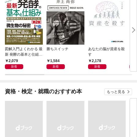
図解入門よくわかる 最
勝ちスイッチ
あなたの脳が資産を殺
リス
新 発酵の基本と仕組み
す
レベ
［第2版］
2,079
1,584
2,178
1,
新着
新着
新着
資格・検定・就職のおすすめ本
もっと見る