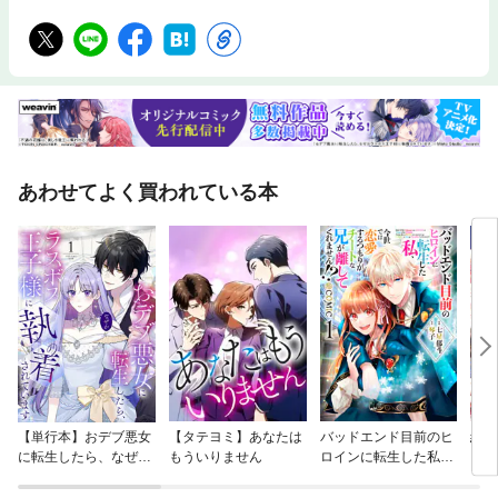
あわせてよく買われている本
【単行本】おデブ悪女
【タテヨミ】あなたは
バッドエンド目前のヒ
結界
に転生したら、なぜか
もういりません
ロインに転生した私、
ラスボス王子様に執着
今世では恋愛するつも
されています
りがチートな兄が離し