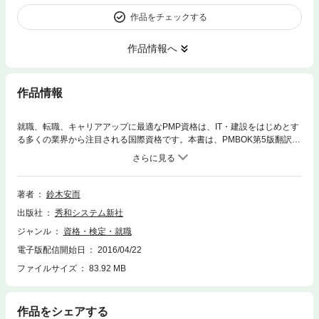
作品をチェックする
作品情報へ
作品情報
就職、転職、キャリアアップに最適なPMP資格は、IT・建設をはじめとす
る多くの業界から注目される国際資格です。本書は、PMBOK第5版翻訳責
任者によるPMP（プロジェクトマネージャー・プロフェッショナル）試験
一発合格への最短教科書です。2016年1月から開始される新試験にいち早
く対応し、タスクの要点+ワンテーマで短時間で効率的に学習でき、豊富
な図解で複雑な概念や難解用語もしっかり理解できるように工夫されてい
著者
鈴木安而
ます。
出版社
秀和システム新社
ジャンル
資格・検定・就職
電子版配信開始日
2016/04/22
ファイルサイズ
83.92 MB
作品をシェアする