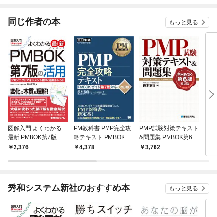
てくれません！？@C
OMIC
同じ作者の本
もっと見る
図解入門 よくわかる
PM教科書 PMP完全攻
PMP試験対策テキスト
図解
最新 PMBOK第7版の
略テキスト PMBOKガ
&問題集 PMBOK第6版
最新
活用
イド第7版対応 改訂版
対応版
基本
2,376
4,378
3,762
2,
秀和システム新社のおすすめ本
もっと見る