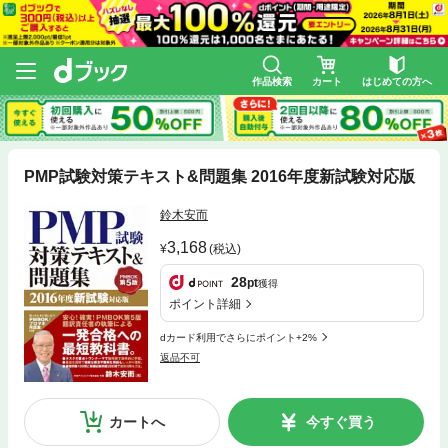
作品検索
カート
はじめての方へ
PMP試験対策テキスト&問題集 2016年度新試験対応版
鈴木安而
3,168
(税込)
28
pt
獲得
ポイント詳細
dカード利用でさらにポイント+2%
返品不可
カートへ
今すぐ買う