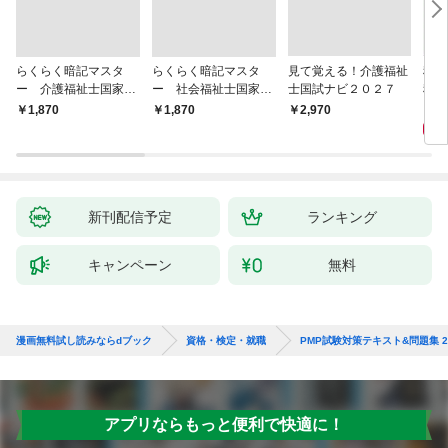
らくらく暗記マスタ
らくらく暗記マスタ
見て覚える！介護福祉
税理
ー 介護福祉士国家試
ー 社会福祉士国家試
士国試ナビ２０２７
税法
験２０２７
験２０２７
度版
4,
￥1,870
￥1,870
￥2,970
新刊配信予定
ランキング
キャンペーン
無料
漫画無料試し読みならdブック
資格・検定・就職
PMP試験対策テキスト&問題集 
アプリならもっと便利で快適に！