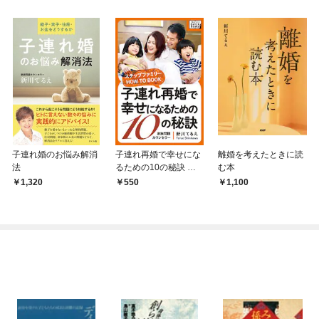
子連れ婚のお悩み解消
子連れ再婚で幸せにな
離婚を考えたときに読
法
るための10の秘訣 ～
む本
ステップファミリー H
1,320
550
1,100
OW TO BOOK～