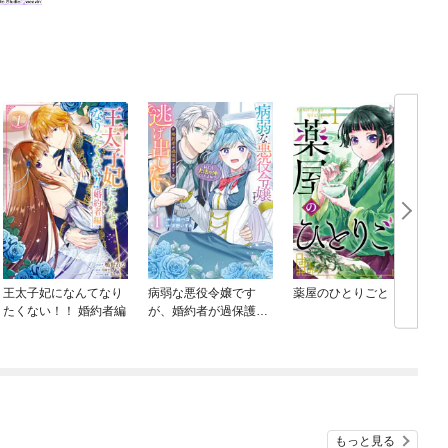
王太子妃になんてなり
病弱な悪役令嬢です
薬屋のひとりごと
たくない！！ 婚約者編
が、婚約者が過保護す
ぎて逃げ出したい(私た
ち犬猿の仲でしたよ
ね！？)
もっと見る