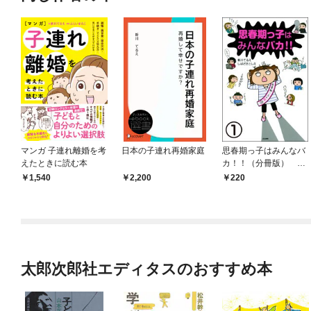
マンガ 子連れ離婚を考
日本の子連れ再婚家庭
思春期っ子はみんなバ
えたときに読む本
カ！！（分冊版）
【第1話】
1,540
2,200
220
太郎次郎社エディタスのおすすめ本