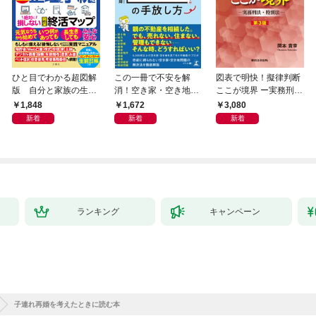
ひと目でわかる超図解
この一冊で不安を解
図表で明快！擬律判断
版 自分と家族の生前
消！空き家・空き地の
ここが境界 ー実務刑
十年 弁護士・税理士
手放し方
法・特別法ー 第３版
1,848
1,672
3,080
が教える全整理と手続
新着
新着
新着
き 絶対に損しない完
全終活マップ
ランキング
キャンペーン
子連れ再婚を考えたときに読む本