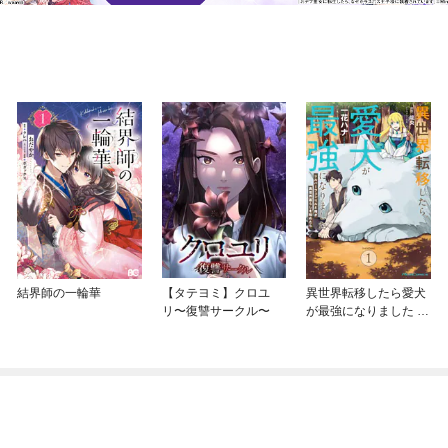
結界師の一輪華
【タテヨミ】クロユ
異世界転移したら愛犬
リ〜復讐サークル〜
が最強になりました ～
シルバーフェンリルと
俺が異世界暮らしを始
めたら～ THE COMIC