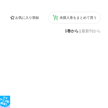
お気に入り登録
未購入巻をまとめて買う
1巻から
|
最新刊から