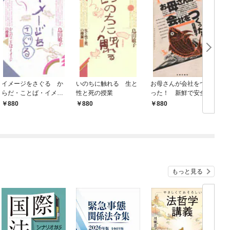
イメージをさぐる か
いのちに触れる 生と
お母さんが会社をつく
らだ・ことば・イメー
性と死の授業
った！ 新鮮で安全な
ジの授業
海の幸、届けます
880
880
880
もっと見る