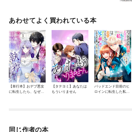
あわせてよく買われている本
【単行本】おデブ悪女
【タテヨミ】あなたは
バッドエンド目前のヒ
に転生したら、なぜか
もういりません
ロインに転生した私、
ラスボス王子様に執着
今世では恋愛するつも
されています
りがチートな兄が離し
てくれません！？@C
OMIC
同じ作者の本