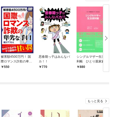
被害額4500万円！ 国
思春期っ子はみんなバ
シングルマザー生活便
際ロマンス詐欺の卑劣
カ！！
利帳 ひとり親家庭サ
な手口
ポートBOOK
550
770
880
もっと見る