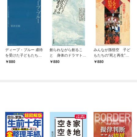
ディープ・ブルー 虐待
創られながら創るこ
みんなが孫悟空 子ど
を受けた子どもたちの
と 身体のドラマトゥ
もたちの“死と再生”の
成長と困難の記録 ア
ルギー
物語
880
880
880
メリカの児童保護ソー
シャルワーク