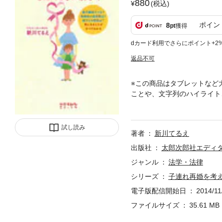
880
(税込)
ポイン
8
pt
獲得
dカード利用でさらにポイント+2
返品不可
※この商品はタブレットなど
ことや、文字列のハイライト
ら？ 継子が懐かない。愛せ
の悩みを聴き続けてきた著者
更、養子縁組、夫婦の財産問
試し読み
著者
新川てるえ
１冊です。
出版社
太郎次郎社エディ
ジャンル
法学・法律
シリーズ
子連れ再婚を考
電子版配信開始日
2014/11
ファイルサイズ
35.61 MB