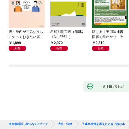
親・身内が元気なうち
租税判例百選（第8版
聴ける！実用法律書
に知っておきたい届
〔No.276〕）
図解で早わかり 改訂
出・手続きの準備（き
新版 裁判・訴訟の法
1,899
2,970
2,310
ずな出版）
律がわかる事典
新着
新着
新着
新刊配信予定
漫画無料試し読みならdブック
法学・法律
子連れ再婚を考えたときに読む本