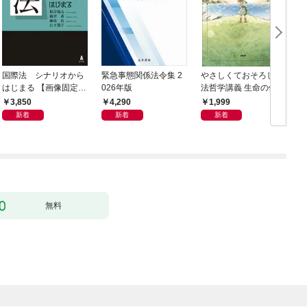
国際法 シナリオから
緊急事態関係法令集 2
やさしくておそろしい
はじまる 【画像固定
026年版
法哲学講義 生命の価値
版】
はみな等しいのか
3,850
4,290
1,999
新着
新着
新着
無料