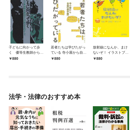
子どもに向かって歩
若者たちは学びたがっ
放射線になんか、まけ
く 優等生教師からの
ている 寺小屋から自由
ないぞ！ イラストブッ
脱皮をめざして
の森学園へ
ク
880
880
880
法学・法律のおすすめ本