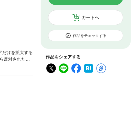
カートへ
作品をチェックする
字だけを拡大する
作品をシェアする
ら反対された
 経験者100人
の姓や親権の変
解説！ 頼れる