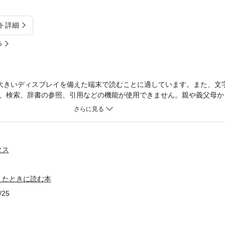
ト詳細
%
大きいディスプレイを備えた端末で読むことに適しています。また、文
、検索、辞書の参照、引用などの機能が使用できません。親や義父母か
ない場合は？ 元配偶者との接し方は？ 再婚後の生活設計のたて方は？
が、それぞれの状況で予想される問題と対処方法をアドバイス。子ども
題など、子連れ再婚にかかわる手続きのなどの法律と手続きもやさしく
タス
えたときに読む本
/25