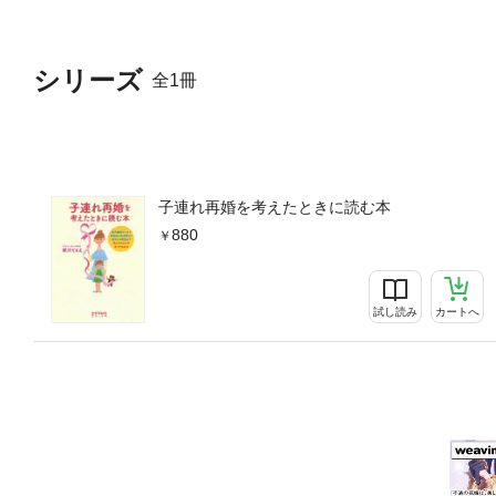
シリーズ
全1冊
子連れ再婚を考えたときに読む本
880
試し読み
カートへ