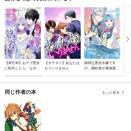
【単行本】おデブ悪女
【タテヨミ】あなたは
病弱な悪役令嬢です
妹は
に転生したら、なぜか
もういりません
が、婚約者が過保護す
ラスボス王子様に執着
ぎて逃げ出したい(私
されています
たち犬猿の仲でしたよ
ね！？)
同じ作者の本
もっと見る