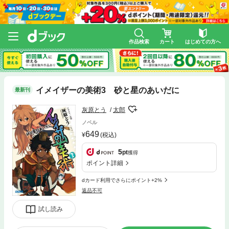
作品検索
カート
はじめての方へ
イメイザーの美術3 砂と星のあいだに
最新刊
灰原とう
太郎
ノベル
649
(税込)
5
pt
獲得
ポイント詳細
dカード利用でさらにポイント+2%
返品不可
試し読み