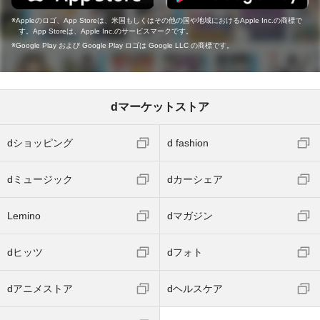
Appleのロゴ、App Storeは、米国もしくはその他の国や地域におけるApple Inc.の商標で
す。App Storeは、Apple Inc.のサービスマークです。
Google Play および Google Play ロゴは Google LLC の商標です。
dマーケットストア
dショッピング
d fashion
dミュージック
dカーシェア
Lemino
dマガジン
dヒッツ
dフォト
dアニメストア
dヘルスケア