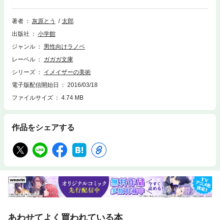
くコロイド……。王国の崩壊が迫っていた！ 短編「冬のヨルガヲ」を含
む、子どもたちの物語。※この作品は底本と同じクオリティのカラーイラ
スト、モノクロの挿絵イラストが収録されています。
著者
灰原とう
太郎
出版社
小学館
ジャンル
男性向けラノベ
レーベル
ガガガ文庫
シリーズ
イメイザーの美術
電子版配信開始日
2016/03/18
ファイルサイズ
4.74 MB
作品をシェアする
あわせてよく買われている本