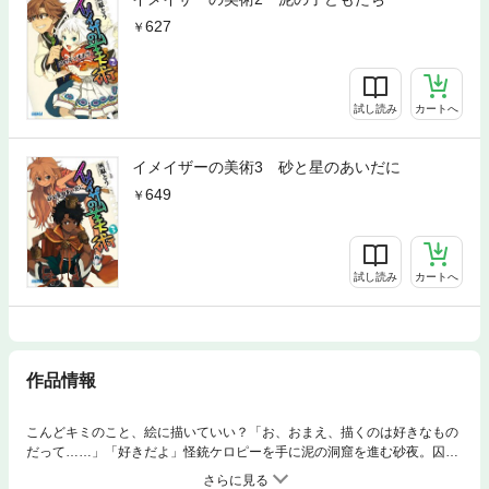
627
試し読み
カートへ
イメイザーの美術3 砂と星のあいだに
649
試し読み
カートへ
作品情報
こんどキミのこと、絵に描いていい？「お、おまえ、描くのは好きなもの
だって……」「好きだよ」怪銃ケロピーを手に泥の洞窟を進む砂夜。囚わ
れのアーニャ。命令を聞かないドロンコ大王に戸惑うドロイド。溶けてゆ