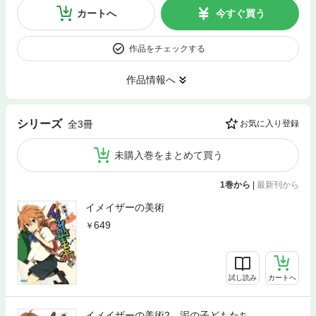
カートへ
今すぐ買う
作品をチェックする
作品情報へ
シリーズ
全3冊
お気に入り登録
未購入巻をまとめて買う
1巻から
|
最新刊から
イメイザーの美術
649
試し読み
カートへ
イメイザーの美術2 泥の子どもたち