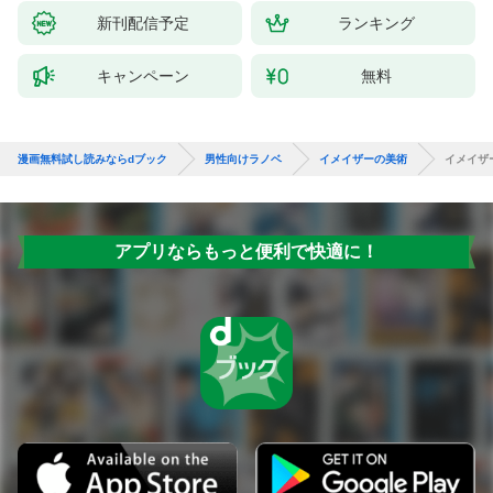
新刊配信予定
ランキング
キャンペーン
無料
漫画無料試し読みならdブック
男性向けラノベ
イメイザーの美術
イメイザ
アプリならもっと便利で快適に！