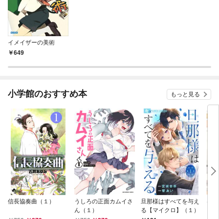
イメイザーの美術
649
小学館のおすすめ本
もっと見る
信長協奏曲（１）
うしろの正面カムイさ
旦那様はすべてを与え
はじ
ん（１）
る【マイクロ】（１）
（１