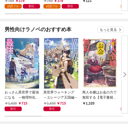
759
379
759
379
7
121
試読フル
割引
試読フル
割引
試
男性向けラノベのおすすめ本
もっと見る
おっさん異世界で最強
異世界ウォーキング
商人令嬢はお金の力で
デス
になる ～物理特化の
～エレージア王国編～
無双する【電子書籍限
る異
覚醒者～
定書き下ろしSS付
1,430
715
1,430
715
1,
1,320
き】
割引
割引