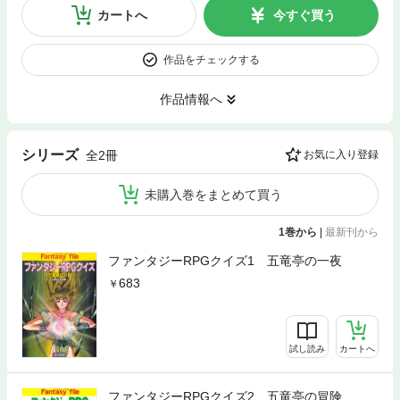
カートへ
今すぐ買う
作品をチェックする
作品情報へ
シリーズ
全2冊
お気に入り登録
未購入巻をまとめて買う
1巻から
|
最新刊から
ファンタジーRPGクイズ1 五竜亭の一夜
683
試し読み
カートへ
ファンタジーRPGクイズ2 五竜亭の冒険