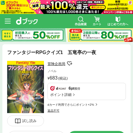
作品検索
カート
はじめての方へ
ファンタジーRPGクイズ1 五竜亭の一夜
冒険企画局
ノベル
683
(税込)
6
pt
獲得
ポイント詳細
dカード利用でさらにポイント+2%
返品不可
試し読み