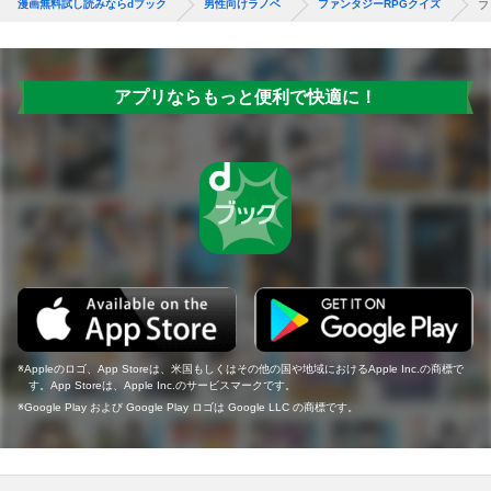
漫画無料試し読みならdブック
男性向けラノベ
ファンタジーRPGクイズ
フ
アプリならもっと便利で快適に！
Appleのロゴ、App Storeは、米国もしくはその他の国や地域におけるApple Inc.の商標で
す。App Storeは、Apple Inc.のサービスマークです。
Google Play および Google Play ロゴは Google LLC の商標です。