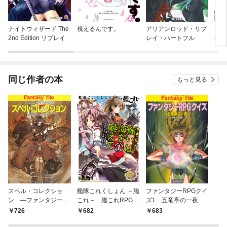
ナイトウィザード The
視えるんです。
アリアンロッド・リプ
ナイ
2nd Edition リプレイ
レイ・ハートフル
3rd
壊れ
同じ作者の本
もっと見る
スペル・コレクショ
艦隊これくしょん －艦
ファンタジーRPGクイ
ン ―ファンタジーR
これ－ 艦これRPGリ
ズ1 五竜亭の一夜
PGの魔術―
プレイ 願いは海を越
726
682
683
えて1 【電子特別