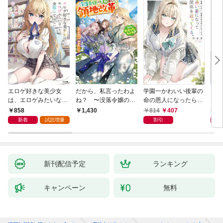
エロゲ好きな美少女
だから、私言ったわよ
学園一かわいい後輩の
くた
は、エロゲみたいなこ
ね？ 〜没落令嬢の案
命の恩人になったら、
ども
と全部シてほしい【電
外楽しい領地改革〜
通い妻になって関係を
858
814
407
8
1,430
子ＳＳ特典付き】
迫ってくる。
新着
試読増量
割引
新刊配信予定
ランキング
キャンペーン
無料