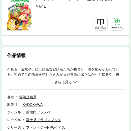
641
試し読み
カートへ
作品情報
今夜も「五竜亭」には陽気な冒険者たちが集まり、酒を酌みかわしてい
る。初めてこの酒場を訪れたきみがまだ冒険に出たばかりと知るや、彼ら
はあっというまに取り囲み、冒険にみつわる質問を次々と浴びせかけてき
た。「スライムに絡みつかれたら、どうすればいいか知ってるかい?」う
ーむと考え込んだきみの顔を、冒険者たちはおもしろそうにのぞき込む。
質問のたびに沸き起こる歓声。「五竜亭」の夜は、こうして更けていくの
著者
冒険企画局
だ…。ファンタジー・ロールプレイング・ゲームをプレイしていると必ず
出版社
KADOKAWA
出くわす、困ってしまう場面のあれこれ。それにちなんだ難問珍問を集め
たのがこの「ファンタジーRPGクイズ」だ! ※本作品は電子書籍化にあた
ジャンル
男性向けラノベ
り権利許諾事由により荻戸成氏のイラストを掲載しておりません。
レーベル
富士見ドラゴンブック
シリーズ
ファンタジーRPGクイズ