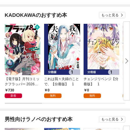
版】
KADOKAWAのおすすめ本
もっと見る
【電子版】月刊コミッ
これは我々夫婦のこと
チェンジリベンジ【分
チェ
クフラッパー 2026年9
で、【分冊版】 1
冊版】 1
月号
730
0
0
7
新着
無料
無料
試
男性向けラノベのおすすめ本
もっと見る