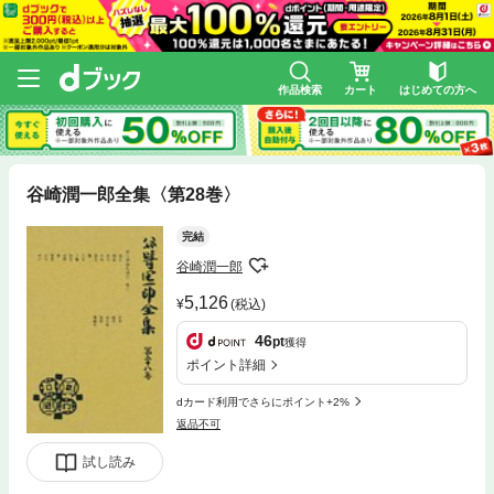
作品検索
カート
はじめての方へ
谷崎潤一郎全集〈第28巻〉
完結
谷崎潤一郎
5,126
(税込)
46
pt
獲得
ポイント詳細
dカード利用でさらにポイント+2%
返品不可
試し読み