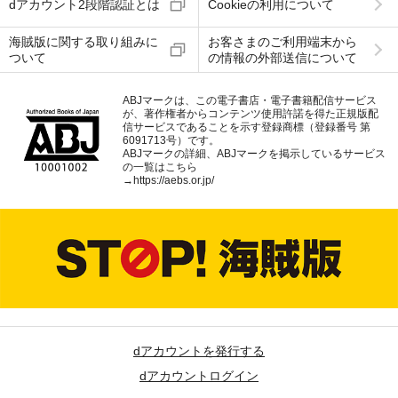
dアカウント2段階認証とは
Cookieの利用について
海賊版に関する取り組みに
お客さまのご利用端末から
ついて
の情報の外部送信について
ABJマークは、この電子書店・電子書籍配信サービス
が、著作権者からコンテンツ使用許諾を得た正規版配
信サービスであることを示す登録商標（登録番号 第
6091713号）です。
ABJマークの詳細、ABJマークを掲示しているサービス
の一覧はこちら
→
https://aebs.or.jp/
dアカウントを発行する
dアカウントログイン