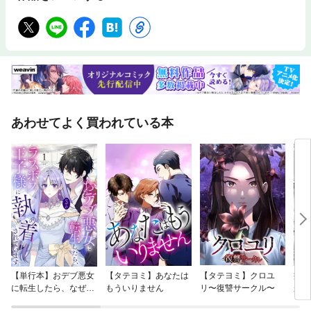
あわせてよく買われている本
【単行本】おデブ悪女
【タテヨミ】あなたは
【タテヨミ】クロユ
病弱
に転生したら、なぜか
もういりません
リ〜復讐サークル〜
が、
ラスボス王子様に執着
ぎて