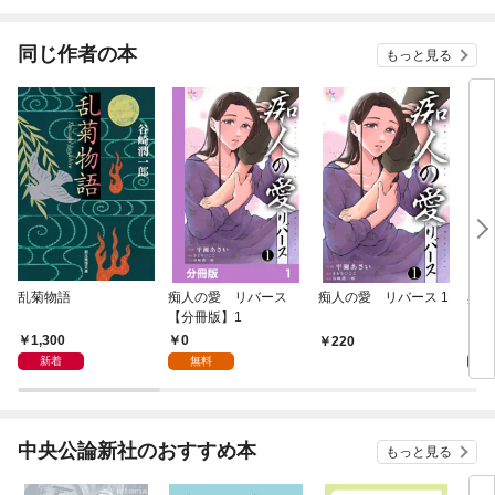
されています
たち
ね！
同じ作者の本
もっと見る
乱菊物語
痴人の愛 リバース
痴人の愛 リバース 1
異界
【分冊版】1
1,300
0
1,
220
新着
無料
中央公論新社のおすすめ本
もっと見る