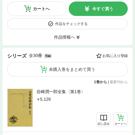
カートへ
今すぐ買う
作品をチェックする
作品情報へ
全30冊
シリーズ
お気に入り登録
完結
未購入巻をまとめて買う
1巻から
|
最新刊から
谷崎潤一郎全集〈第1巻〉
5,126
試し読み
カートへ