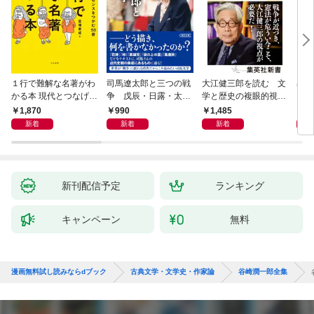
１行で難解な名著がわ
司馬遼太郎と三つの戦
大江健三郎を読む 文
出会
かる本 現代とつなげて
争 戊辰・日露・太平
学と歴史の複眼的視点
エッセンスをつかむ50
洋
から
1,870
990
1,485
1,
冊
新着
新着
新着
新刊配信予定
ランキング
キャンペーン
無料
漫画無料試し読みならdブック
古典文学・文学史・作家論
谷崎潤一郎全集