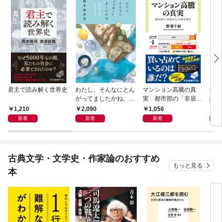
君主で読み解く世界史
わたし、そんなにとん
マンション高騰の真
私と
がってましたかね。
実 都市部の「非居住
紀 
獅子座、Ａ型、丙午は
化」が街を壊す
ヤが
1,210
2,090
1,056
1,
めぐる
新着
新着
新着
古典文学・文学史・作家論のおすすめ
もっと見る
本