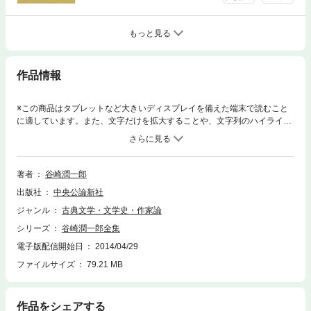
もっと見る
作品情報
※この商品はタブレットなど大きいディスプレイを備えた端末で読むこと
に適しています。また、文字だけを拡大することや、文字列のハイライ
ト、検索、辞書の参照、引用などの機能が使用できません。文豪谷崎潤一
郎の小説、随筆と書簡多数を収録した愛蔵版全30巻。（収録作品）新々訳
源氏物語 二
著者
谷崎潤一郎
出版社
中央公論新社
ジャンル
古典文学・文学史・作家論
シリーズ
谷崎潤一郎全集
電子版配信開始日
2014/04/29
ファイルサイズ
79.21 MB
作品をシェアする