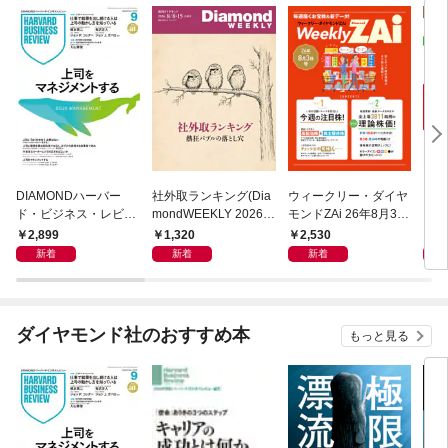
DIAMONDハーバー
社外取ランキング(Dia
ウィークリー・ダイヤ
ダ
ド・ビジネス・レビュ
mondWEEKLY 2026年
モンドZAi 26年8月3日
２６
ー 2026年9月号 特集
8/8・15合併号)
号
2,899
1,320
2,530
9
「上司をマネジメント
新着
新着
新着
する」
ダイヤモンド社のおすすめ本
もっと見る