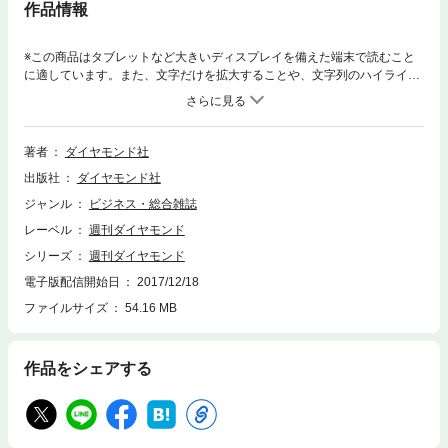
作品情報
※この商品はタブレットなど大きいディスプレイを備えた端末で読むこと
に適しています。また、文字だけを拡大することや、文字列のハイライ
ト、検索、辞書の参照、引用などの機能が使用できません。※電子版で
は、紙の雑誌と内容が一部異なります。ご注意ください。連載小説など著
作権等の問題で掲載されないページや写真、また、プレゼント企画やWEB
サービスなどご利用になれないコンテンツがございます。あらかじめご了
著者
ダイヤモンド社
承ください。≪特集≫大増税＆マイナンバー時代の節税術「Prologue」
出版社
ダイヤモンド社
迫る個人大増税の足音(Interview) 森信茂樹●中央大学法科大学院教授、東
京財団上席研究員向上する国税の調査能力 マイナンバー包囲網の実力≪
ジャンル
ビジネス・総合雑誌
サラリーマン・家計編≫(配偶者控除) 夫婦の年収で明暗くっきり 高所
レーベル
週刊ダイヤモンド
得層は手取りが大幅減(サラリーマン) 新設のセルフメディケーション税
制など 意外に知らない家計防衛術(iDeCo＆NISA) 掛け金控除に運用益
シリーズ
週刊ダイヤモンド
は非課税 誰でもできる節税投資術(Column) (消費増税と軽減税率) 住
電子版配信開始日
2017/12/18
宅・自動車購入に軽減税率 消費税率引き上げの歩き方(仮想通貨) 所得
ファイルサイズ
54.16 MB
を計算する手段がない！？ 価格高騰の裏で混乱する納税(ふるさと納税)
高まる駆け込み需要 いびつさ増す返礼品競争≪不動産・相続・贈与編
≫(不動産の相続) 節税術の王道を使い倒せ！ 資産圧縮効果は絶大(Colu
mn) 相続税評価額は大幅減も危険な賃貸アパート建設(Column) 大量放
作品をシェアする
出まであとわずか 生産緑地の「2022年問題」(タワマン節税) 一時は富
裕層を震撼させたが… 効果絶大でも露骨な手法は危険(生前贈与) 最強
の節税術ではあるものの… 「名義預金」にご用心(一括贈与) 教育資金
に子育て、住宅資金と幅広い 生活に密着した三つの制度(Column) (家