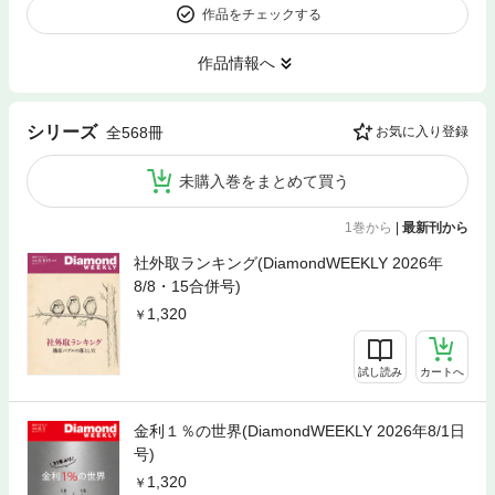
作品をチェックする
作品情報へ
シリーズ
全568冊
お気に入り登録
未購入巻をまとめて買う
1巻から
|
最新刊から
社外取ランキング(DiamondWEEKLY 2026年
8/8・15合併号)
1,320
試し読み
カートへ
金利１％の世界(DiamondWEEKLY 2026年8/1日
号)
1,320