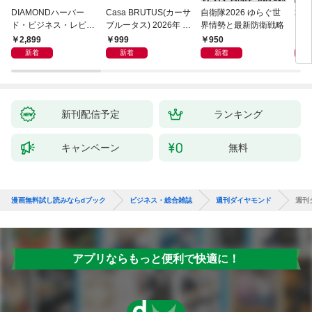
DIAMONDハーバー
Casa BRUTUS(カーサ
自衛隊2026 ゆらぐ世
地平
ド・ビジネス・レビュ
ブルータス) 2026年 9
界情勢と最新防衛戦略
ー 2026年9月号 特集
月号 [もっと学べる！
2,899
999
950
1,
「上司をマネジメント
動物園と水族館]
新着
新着
新着
する」
新刊配信予定
ランキング
キャンペーン
無料
漫画無料試し読みならdブック
ビジネス・総合雑誌
週刊ダイヤモンド
週刊
アプリならもっと便利で快適に！