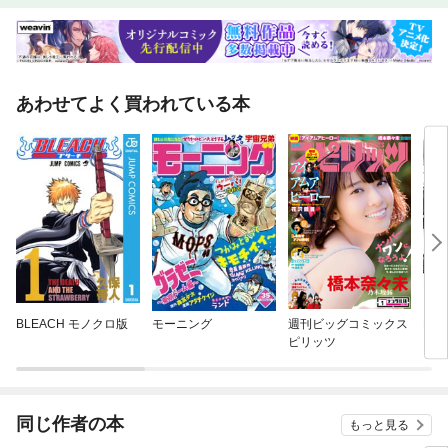
族信託) 遺言よりも使い勝手が良く認知症対策としても有効≪生命・損
害保険編≫(控除＆贈与) 節税の強力な切り札 控除と非課税枠を徹底活
用(法人向け保険) 待望の全額損金タイプ続々 法人の税負担軽減で人気
沸騰≪富裕層編≫海外への資産フライトに国税のメス！ さらに狭まる富
裕層包囲網(Column) パラダイス文書で税逃れ暴露 VIPが恐れる本当の
リスク甘くない税務当局 株式評価を大きく下げる節税を否認富裕層マネ
あわせてよく買われている本
ー流入で価格高騰 アンティークコインの魅惑≪中小・大企業編≫(事業
承継と自社株) 後継者難に悩む中小企業を支援 使いやすくなる承継税制
覆面座談会 経理担当者のお悩み解決 国際課税を知れば国税も怖くな
い！国税OBが伝授する調査対応のこつ 税務のトレンドをつかめ！ 八
幡谷幸治●税理士≪特集2≫学生が行ってみたいインターンシップ人気企業
ランキング【News】（1）Close Up 和解した東芝・WDに残る溝 “サ
ムスン対抗”提携の真相（2）Close Up 衆院選大勝とパリ協定が契機 原
発推進へ方針転換する政府（3）Inside 自民党農林族の抵抗で骨抜き 卸
売市場の抜本改革先送り（4）Inside 商船事業のリストラ終了宣言でも消
えない重工の「再々編」観測（5）Inside 10年弱かけた金融規制の完成
余波 どうなる？ みずほのあの地銀株（6）Inside 財布のひもは固いが
海外旅行が過去最高予測（7）Inside 大ヒットの薬用シワ改善化粧品 ポ
BLEACH モノクロ版
モーニング
週刊ビッグコミックス
BU
ーラが即値下げする理由(人事天命) みずほフィナンシャルグループ
ピリッツ
同じ作者の本
もっと見る