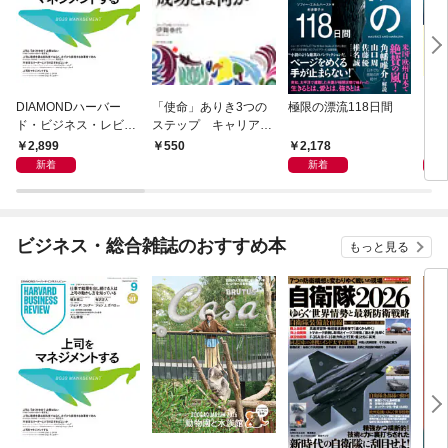
DIAMONDハーバー
「使命」ありき3つの
極限の漂流118日間
この
ド・ビジネス・レビュ
ステップ キャリアの
ー 2026年9月号 特集
成功とは何か
2,899
2,178
1,
550
「上司をマネジメント
新着
新着
する」
ビジネス・総合雑誌のおすすめ本
もっと見る