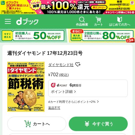
作品検索
カート
はじめての方へ
週刊ダイヤモンド 17年12月23日号
ダイヤモンド社
702
(税込)
6
pt
獲得
ポイント詳細
dカード利用でさらにポイント+2%
返品不可
カートへ
今すぐ買う