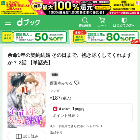
作品検索
カート
はじめての方へ
余命1年の契約結婚 その日まで、抱き尽くしてくれます
か？ 2話 【単話売】
完結
西園寺みちる
マンガ
187
(税込)
1
pt
獲得
ポイント詳細
dカード利用でさらにポイント+2%
返品不可
試し読み