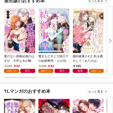
宙出版のおすすめ本
もっと見る
愛のない政略結婚のは
魔女もどきと欠陥王子
婚約破棄された私を癒
竜騎
ずが、今宵も夫が離し
の結婚事情 ～心が読め
やしてくれたのは、不
つが
てくれません～無骨な
ちゃうので、あなたの
器用王子様の溺愛でし
た悪
165
82
165
82
165
1
将軍は最愛妻に滾る恋
本心なんてお見通しで
た【単話売】 1話
ない
試読フル
割引
試読フル
割引
新着
試読フル
試
情を注ぐ～【単話売】
す～【単話売】 1話
1話
TLマンガのおすすめ本
もっと見る