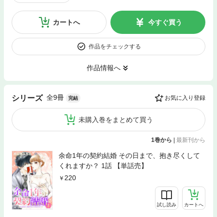
カートへ
今すぐ買う
作品をチェックする
作品情報へ
全9冊
シリーズ
お気に入り登録
完結
未購入巻をまとめて買う
1巻から
|
最新刊から
余命1年の契約結婚 その日まで、抱き尽くして
くれますか？ 1話 【単話売】
220
試し読み
カートへ