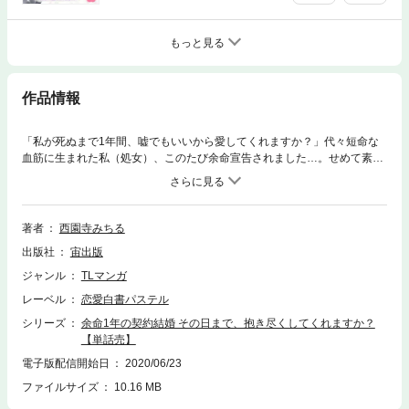
もっと見る
作品情報
「私が死ぬまで1年間、嘘でもいいから愛してくれますか？」代々短命な
血筋に生まれた私（処女）、このたび余命宣告されました…。せめて素敵
な男性に愛される喜びを知ってから死にたい！と、ある計画を立てたけ
ど…!?（この作品は雑誌「恋愛白書パステル 2020年7月号」に収録されて
います。重複購入にご注意ください。）
著者
西園寺みちる
出版社
宙出版
ジャンル
TLマンガ
レーベル
恋愛白書パステル
シリーズ
余命1年の契約結婚 その日まで、抱き尽くしてくれますか？
【単話売】
電子版配信開始日
2020/06/23
ファイルサイズ
10.16 MB