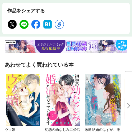
作品をシェアする
あわせてよく買われている本
ウソ婚
初恋の幼なじみに婚活
政略結婚のはずが、溺
Sug