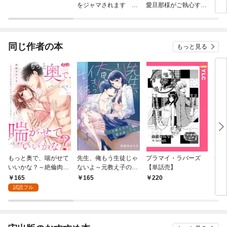
をジャマされます 分
愛旦那様がご執心すぎ
冊版
て離婚を許してくれま
せん【分冊版】
同じ作者の本
もっと見る
もっと奥で、喘がせて
先生、俺もう生徒じゃ
プラマイ・ラバーズ
チェ
いいかな？～絶倫肉食
ないよ～元教え子の愛
【単話売】
部長の本気エッチでと
が激しくて 1
165
165
220
7
ろかされて、イカされ
試読フル
て～（１）