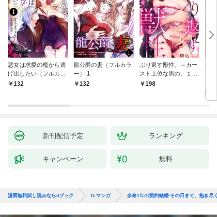
悪女は求愛の檻から逃
龍公爵の妻（フルカラ
ぶり返す獣性。～カー
恋す
げ出したい（フルカラ
ー） 1
スト上位な男の、１０
【fo
ー） 1
年越しの激愛１
2
132
132
198
試
新刊配信予定
ランキング
キャンペーン
無料
漫画無料試し読みならdブック
TLマンガ
余命1年の契約結婚 その日まで、抱き尽