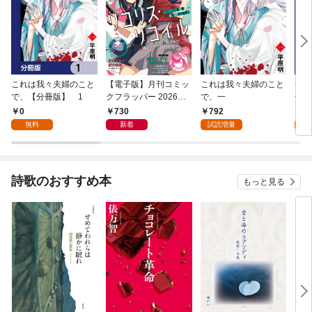
これは我々夫婦のこと
【電子版】月刊コミッ
これは我々夫婦のこと
チェ
で、【分冊版】 1
クフラッパー 2026年9
で、一
冊版
月号
0
730
792
0
無料
新着
試読増量
詩歌のおすすめ本
もっと見る