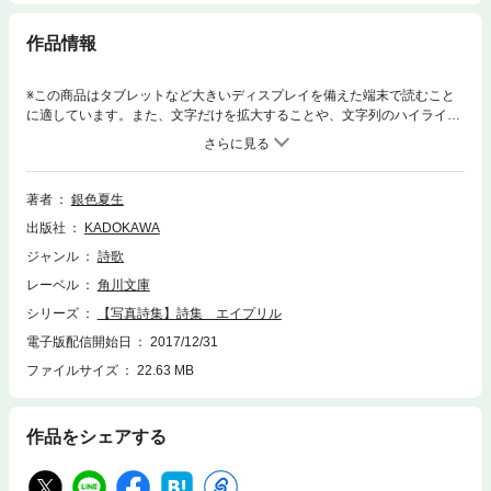
作品情報
※この商品はタブレットなど大きいディスプレイを備えた端末で読むこと
に適しています。また、文字だけを拡大することや、文字列のハイライ
ト、検索、辞書の参照、引用などの機能が使用できません。【写真詩集】
君が探していたものはなんだったんだろう、僕でないことだけは、ようや
くわかったけど――。全編男性視点でつづる、ロマンティックで哲学的な
恋愛写真詩集。
著者
銀色夏生
出版社
KADOKAWA
ジャンル
詩歌
レーベル
角川文庫
シリーズ
【写真詩集】詩集 エイプリル
電子版配信開始日
2017/12/31
ファイルサイズ
22.63 MB
作品をシェアする