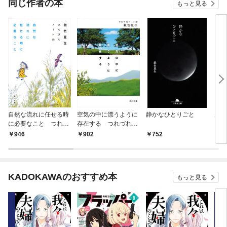
同じ作者の本
もっと見る
自然な流れに任せる時
空気の中に漂うように
静かなひとりごと
力を
に必要なこと つれづ
存在する つれづれノ
れノート(49)
ート(48)
946
902
752
9
KADOKAWAのおすすめ本
もっと見る