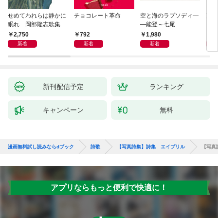
せめてわれらは静かに
チョコレート革命
空と海のラプソディ―
藤原
眠れ 岡部隆志歌集
―能登～七尾
2,750
792
1,980
1,
新着
新着
新着
新刊配信予定
ランキング
キャンペーン
無料
漫画無料試し読みならdブック
詩歌
【写真詩集】詩集 エイプリル
【写真
アプリならもっと便利で快適に！