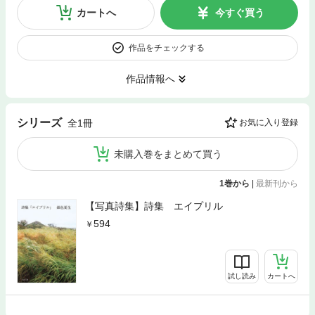
カートへ
今すぐ買う
作品をチェックする
作品情報へ
シリーズ
全1冊
お気に入り登録
未購入巻をまとめて買う
1巻から
|
最新刊から
【写真詩集】詩集 エイプリル
594
試し読み
カートへ