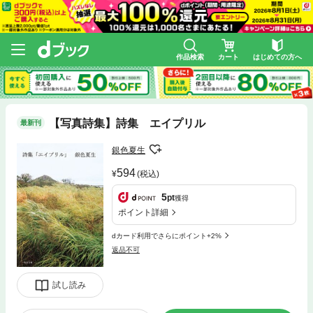
作品検索
カート
はじめての方へ
【写真詩集】詩集 エイプリル
最新刊
銀色夏生
594
(税込)
5
pt
獲得
ポイント詳細
dカード利用でさらにポイント+2%
返品不可
試し読み